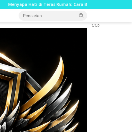
s Rumah: Cara Babinsa Kesongo Rajut Kebersamaan di TMMD 1
tutup