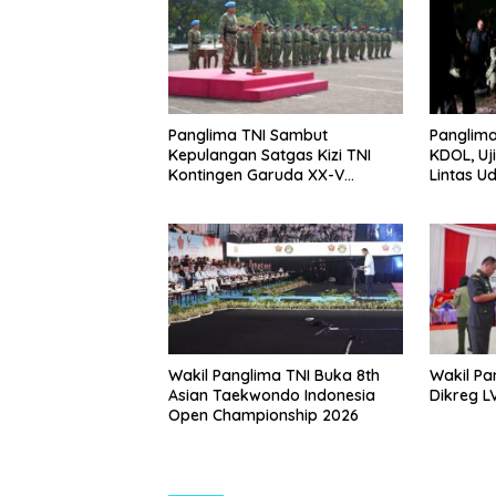
Panglima TNI Sambut
Panglima
Kepulangan Satgas Kizi TNI
KDOL, Uj
Kontingen Garuda XX-V
Lintas U
MONUSCO
Terinteg
Wakil Panglima TNI Buka 8th
Wakil Pa
Asian Taekwondo Indonesia
Dikreg L
Open Championship 2026