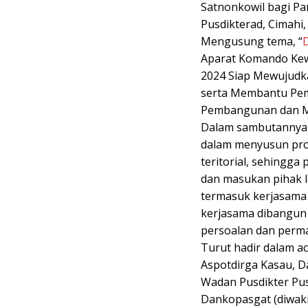
Satnonkowil bagi Pa
Pusdikterad, Cimahi,
Mengusung tema, “
Aparat Komando Kewi
2024 Siap Mewujudka
serta Membantu Pem
Pembangunan dan Me
Dalam sambutannya,
dalam menyusun pr
teritorial, sehingga
dan masukan pihak la
termasuk kerjasama a
kerjasama dibangun
persoalan dan permas
Turut hadir dalam a
Aspotdirga Kasau, D
Wadan Pusdikter Pus
Dankopasgat (diwaki