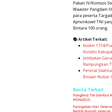
Paban IV/Komsos Ste
Waaster Pangdam III
para peserta Targad
Apnonkowil TNI yan
Bintara 100 orang.
📚 Artikel Terkait:
Kodim 1714/Pun
Kondisi Kabupa
Jembatan Garu
Rampungkan T
Pererat Silaht
Binaan Nobar 
Berita Terkait
Panglima TNI Sambut K
MONUSCO
Peringatan Hari Veter
Bedah Rumah Veteran di