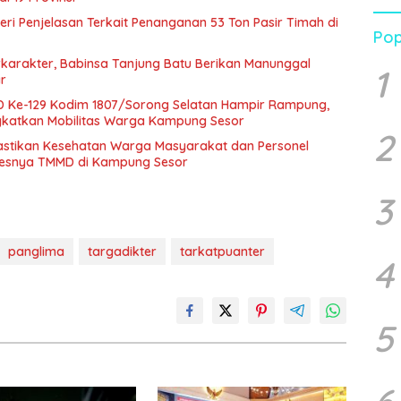
 Beri Penjelasan Terkait Penanganan 53 Ton Pasir Timah di
Pop
karakter, Babinsa Tanjung Batu Berikan Manunggal
1
r
Ke-129 Kodim 1807/Sorong Selatan Hampir Rampung,
gkatkan Mobilitas Warga Kampung Sesor
2
astikan Kesehatan Warga Masyarakat dan Personel
sesnya TMMD di Kampung Sesor
3
panglima
targadikter
tarkatpuanter
4
5