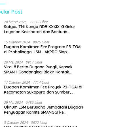
Pengawasan Dinas
Pendidikan
ular Post
20 Maret 2026
22379 Lihat
Satgas TNI Konga RDB XXXIX-G Gelar
Layanan Kesehatan dan Bantuan
Kemanusiaan di Maliobongo
15 Oktober 2024
9025 Lihat
Dugaan Komitmen Fee Program P3-TGAI
di Probolinggo: LSM JAKPRO Siap
Laporkan Oknum yang Terlibat
28 Mei 2024
8917 Lihat
Viral..!! Berita Dugaan Pungli, Kepsek
SMAN 1 Gondanglegi Blokir Kontak
Wartawan
17 Oktober 2024
7714 Lihat
Dugaan Komitmen Fee Proyek P3-TGAI di
Kecamatan Sukapura dan Sumber,
Probolinggo: LSM JAKPRO Akan Ambil
Sikap
29 Mei 2024
6486 Lihat
Oknum LSM Berusaha Jembatani Dugaan
Penyuapan Komite SMANGGI ke
Wartawan Dengan Tawarkan Iklan 2,5
Juta
5 Oktober 2024
5622 Lihat