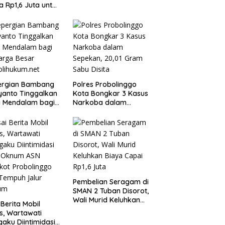
Kelalaian
a Rp1,6 Juta untuk
Siswa Baru SPMB
6
ergian Bambang
Polres Probolinggo
yanto Tinggalkan
Kota Bongkar 3 Kasus
a Mendalam bagi
Narkoba dalam
arga Besar
Sepekan, 20,01 Gram
olihukum.net
Sabu Disita
Pembelian Seragam di
SMAN 2 Tuban Disorot,
Wali Murid Keluhkan
 Berita Mobil
Biaya Capai Rp1,6
s, Wartawati
Juta
aku Diintimidasi