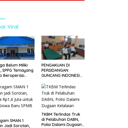
ar Viral
ga Belum Miliki
PENGAKUAN DI
S, SPPG Temayang
PERSIDANGAN
p Beroperasi
GUNCANG INDONESIA!
ak Lama
SIDANG TUNTUTAN
DITUNDA, KELUARGA
KORBAN MENGAMUK
DI PN MALANG
TKBM Terlindas Truk
di Pelabuhan DABN,
agam SMAN 1
Polisi Dalami Dugaan
n Jadi Sorotan,