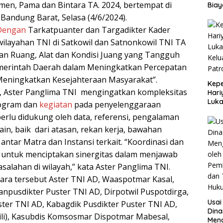
men, Pama dan Bintara TA. 2024, bertempat di
Biay
390 
 Bandung Barat, Selasa (4/6/2024).
202
Dengan
Tarkatpuanter dan Targadikter Kader
layahan TNI di Satkowil dan Satnonkowil TNI TA
n Ruang, Alat dan Kondisi Juang yang Tangguh
erintah Daerah dalam Meningkatkan Percepatan
ningkatkan Kesejahteraan Masyarakat”.
Kep
 Aster Panglima TNI mengingatkan kompleksitas
Hari
Luk
ogram dan
kegiatan
pada penyelenggaraan
Kelu
 perlu didukung oleh data, referensi, pengalaman
Patr
in, baik dari atasan, rekan kerja, bawahan
ntar Matra dan Instansi terkait. “Koordinasi dan
 untuk menciptakan sinergitas dalam menjawab
alahan di wilayah,” kata Aster Panglima TNI.
cara tersebut Aster TNI AD, Waaspotmar Kasal,
anpusdikter Puster TNI AD, Dirpotwil Puspotdirga,
Usai
ter TNI AD, Kabagdik Pusdikter Puster TNI AD,
Dina
li), Kasubdis Komsosmar Dispotmar Mabesal,
Meng