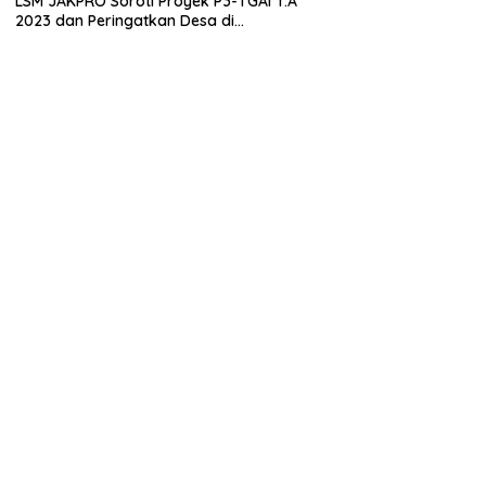
LSM JAKPRO Soroti Proyek P3-TGAI T.A
2023 dan Peringatkan Desa di
Probolinggo Tentang Dugaan Komitmen
Fee Proyek P3-TGAI 2024