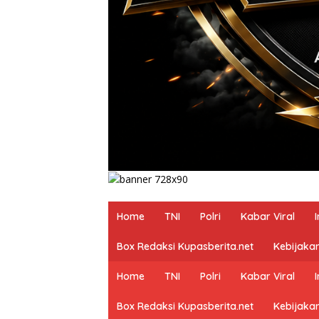
Home
TNI
Polri
Kabar Viral
Box Redaksi Kupasberita.net
Kebijakan
Home
TNI
Polri
Kabar Viral
Box Redaksi Kupasberita.net
Kebijakan