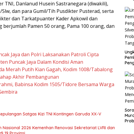
r TNI, Danlanud Husein Sastranegara (diwakili),
ole
Pemk
/Slw, dan para Gumil/Tih Pusdikter Pusterad, serta
dan 
ikter dan Tarkatpuanter Kader Apkowil dan
Huk
g berjumlah Pamen 50 orang, Pama 100 orang, dan
Ung
cak Jaya dan Polri Laksanakan Patroli Cipta
Pem
ten Puncak Jaya Dalam Kondisi Aman
Pen
Silve
da Merah Putih Kian Gagah, Kodim 1008/Tabalong
Prob
ahap Akhir Pembangunan
Tan
urahmi, Babinsa Kodim 1505/Tidore Bersama Warga
Gembira
Soro
epulangan Satgas Kizi TNI Kontingen Garuda XX-V
Mur
Prob
Mend
an Nasional 2026 Kemenhan Renovasi Sekretariat LVRI dan
Pemb
 19 Provinsi