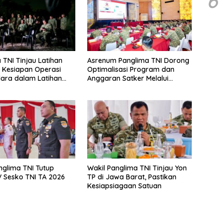
6
 TNI Tinjau Latihan
Asrenum Panglima TNI Dorong
i Kesiapan Operasi
Optimalisasi Program dan
dara dalam Latihan
Anggaran Satker Melalui
rasi TNI 2026
Evaluasi Kinerja
nglima TNI Tutup
Wakil Panglima TNI Tinjau Yon
V Sesko TNI TA 2026
TP di Jawa Barat, Pastikan
Kesiapsiagaan Satuan