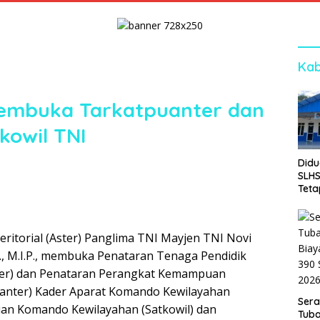
Kab
Membuka Tarkatpuanter dan
kowil TNI
Didu
SLH
Teta
Sej
eritorial (Aster) Panglima TNI Mayjen TNI Novi
P., M.I.P., membuka Penataran Tenaga Pendidik
kter) dan Penataran Perangkat Kemampuan
uanter) Kader Aparat Komando Kewilayahan
Ser
tuan Komando Kewilayahan (Satkowil) dan
Tuba