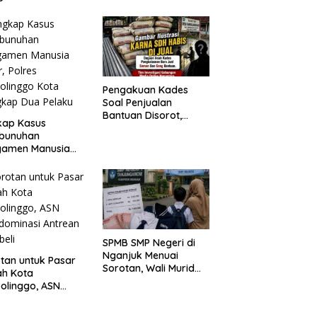
h Oknum ASN
ot Probolinggo
Tempuh Jalur
um
Pengakuan Kades
Soal Penjualan
Bantuan Disorot,
kap Kasus
Warga Minta APH
bunuhan
Turun Tangan
gamen Manusia
r, Polres
olinggo Kota
gkap Dua Pelaku
SPMB SMP Negeri di
Nganjuk Menuai
tan untuk Pasar
Sorotan, Wali Murid
ah Kota
Pertanyakan Dugaan
olinggo, ASN
Beban Biaya Seragam
ominasi Antrean
dan Peran
eli