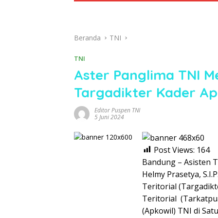
Beranda
TNI
TNI
Aster Panglima TNI 
Targadikter Kader Ap
Editor Puspen TNI
5 Juni 2024
Post Views:
164
Bandung – Asisten T
Helmy Prasetya, S.I.
Teritorial (Targadi
Teritorial (Tarkatp
(Apkowil) TNI di Sa