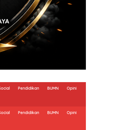
Social
Pendidikan
BUMN
Opini
Social
Pendidikan
BUMN
Opini