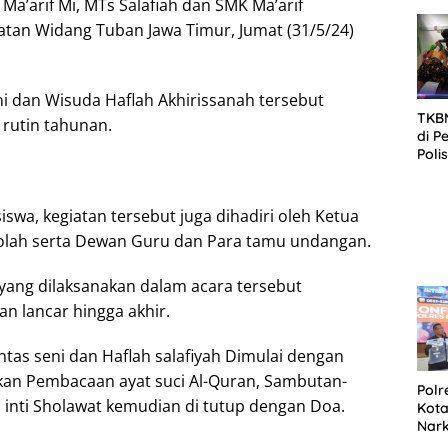
Ma’arif Mi, MTs Salafiah dan SMK Ma’arif
SID
DIT
tan Widang Tuban Jawa Timur, Jumat (31/5/24)
KOR
DI 
ni dan Wisuda Haflah Akhirissanah tersebut
TKBM
rutin tahunan.
di P
Poli
Kela
siswa, kegiatan tersebut juga dihadiri oleh Ketua
kolah serta Dewan Guru dan Para tamu undangan.
yang dilaksanakan dalam acara tersebut
an lancar hingga akhir.
ntas seni dan Haflah salafiyah Dimulai dengan
kan Pembacaan ayat suci Al-Quran, Sambutan-
Polr
inti Sholawat kemudian di tutup dengan Doa.
Kota
Nar
Sepe