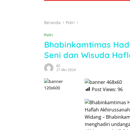
Beranda
Polri
Polri
Bhabinkamtimas Hadi
Seni dan Wisuda Hafl
B2
31 Mei 2024
Post Views:
96
Widang – Bhabinkamt
menghadiri undangan