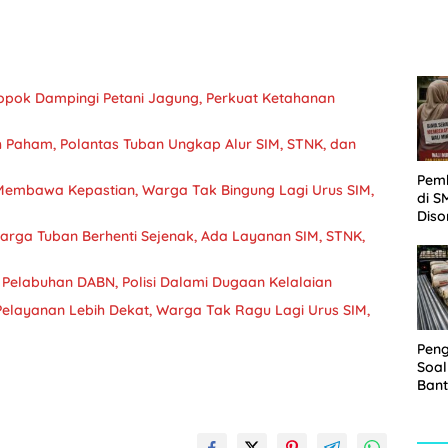
Sabu
pok Dampingi Petani Jagung, Perkuat Ketahanan
h Paham, Polantas Tuban Ungkap Alur SIM, STNK, dan
Pem
Membawa Kepastian, Warga Tak Bingung Lagi Urus SIM,
di S
Diso
Kelu
Warga Tuban Berhenti Sejenak, Ada Layanan SIM, STNK,
Rp1,
 Pelabuhan DABN, Polisi Dalami Dugaan Kelalaian
elayanan Lebih Dekat, Warga Tak Ragu Lagi Urus SIM,
Pen
Soal
Bant
War
Turu