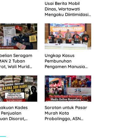
Usai Berita Mobil
 Disita
Dinas, Wartawati
Mengaku Diintimidasi
oleh Oknum ASN
Pemkot Probolinggo
dan Tempuh Jalur
Hukum
belian Seragam
Ungkap Kasus
MAN 2 Tuban
Pembunuhan
rot, Wali Murid
Pengamen Manusia
hkan Biaya Capai
Silver, Polres
6 Juta
Probolinggo Kota
Tangkap Dua Pelaku
gakuan Kades
Sorotan untuk Pasar
 Penjualan
Murah Kota
uan Disorot,
Probolinggo, ASN
ga Minta APH
Mendominasi Antrean
n Tangan
Pembeli