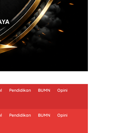
al
Pendidikan
BUMN
Opini
al
Pendidikan
BUMN
Opini