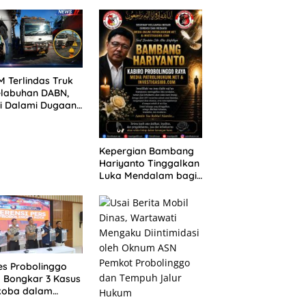
ANG TUNTUTAN
untuk 390 Siswa Baru
UNDA, KELUARGA
SPMB 2026
BAN MENGAMUK
PN MALANG
 Terlindas Truk
elabuhan DABN,
si Dalami Dugaan
laian
Kepergian Bambang
Hariyanto Tinggalkan
Luka Mendalam bagi
Keluarga Besar
Patrolihukum.net
es Probolinggo
 Bongkar 3 Kasus
koba dalam
kan, 20,01 Gram