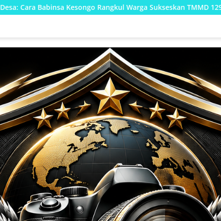
go Rangkul Warga Sukseskan TMMD 129 Bojonegoro
Mera