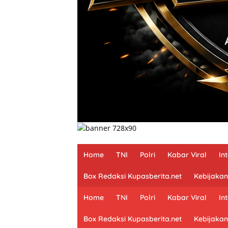
Home
TNI
Polri
Kabar Viral
In
Box Redaksi Kupasberita.net
Kebijakan
Home
TNI
Polri
Kabar Viral
In
Box Redaksi Kupasberita.net
Kebijakan