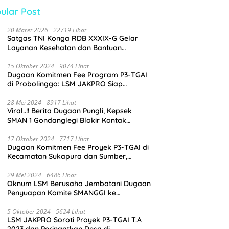
ular Post
20 Maret 2026
22719 Lihat
Satgas TNI Konga RDB XXXIX-G Gelar
Layanan Kesehatan dan Bantuan
Kemanusiaan di Maliobongo
15 Oktober 2024
9074 Lihat
Dugaan Komitmen Fee Program P3-TGAI
di Probolinggo: LSM JAKPRO Siap
Laporkan Oknum yang Terlibat
28 Mei 2024
8917 Lihat
Viral..!! Berita Dugaan Pungli, Kepsek
SMAN 1 Gondanglegi Blokir Kontak
Wartawan
17 Oktober 2024
7717 Lihat
Dugaan Komitmen Fee Proyek P3-TGAI di
Kecamatan Sukapura dan Sumber,
Probolinggo: LSM JAKPRO Akan Ambil
Sikap
29 Mei 2024
6486 Lihat
Oknum LSM Berusaha Jembatani Dugaan
Penyuapan Komite SMANGGI ke
Wartawan Dengan Tawarkan Iklan 2,5
Juta
5 Oktober 2024
5624 Lihat
LSM JAKPRO Soroti Proyek P3-TGAI T.A
2023 dan Peringatkan Desa di