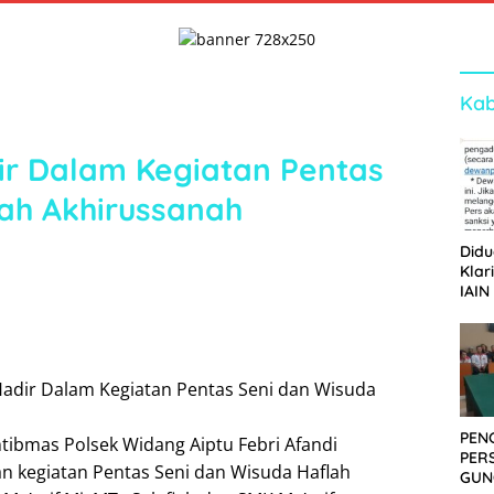
Kab
r Dalam Kegiatan Pentas
ah Akhirussanah
Didu
Klar
IAIN
Ger
Dew
PEN
ibmas Polsek Widang Aiptu Febri Afandi
PER
 kegiatan Pentas Seni dan Wisuda Haflah
GUN