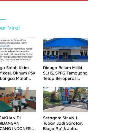
ar Viral
ga Salah Kirim
Diduga Belum Miliki
ifikasi, Oknum P3K
SLHS, SPPG Temayang
 Langsa Malah
Tetap Beroperasi
tak Wartawan ke
Sejak Lama
an Pers
GAKUAN DI
Seragam SMAN 1
SIDANGAN
Tuban Jadi Sorotan,
CANG INDONESIA!
Biaya Rp1,6 Juta