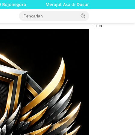
jut Asa di Dusun Krebet: Satgas TMMD 129 Bojonegoro dan Warg
tutup