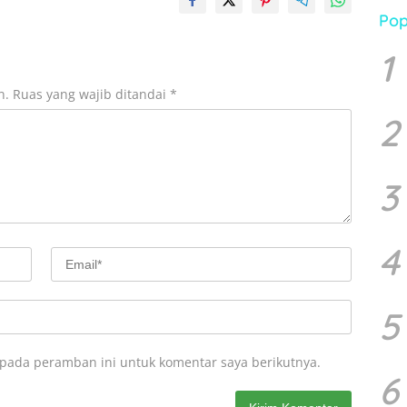
Pop
1
n.
Ruas yang wajib ditandai
*
2
3
4
5
 pada peramban ini untuk komentar saya berikutnya.
6