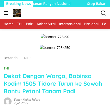
Langsung
at Ketahanan Pangan Nasional
Breaking News
Stop Bakar Lahan, Babins
ke
konten
Home
TNI
Polri
Kabar Viral
Internasional
Nasional
Peme
Beranda
TNI
TNI
Dekat Dengan Warga, Babinsa
Kodim 1505 Tidore Turun ke Sawah
Bantu Petani Tanam Padi
Editor Kodim Tidore
7 Juli 2025