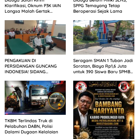
Diduga Salah Kirim
Diduga Belum Miliki SLHS,
Klarifikasi, Oknum P3K IAIN
SPPG Temayang Tetap
Langsa Malah Gertak
Beroperasi Sejak Lama
Wartawan ke Dewan Pers
PENGAKUAN DI
Seragam SMAN 1 Tuban Jadi
PERSIDANGAN GUNCANG
Sorotan, Biaya Rp1,6 Juta
INDONESIA! SIDANG
untuk 390 Siswa Baru SPMB
TUNTUTAN DITUNDA,
2026
KELUARGA KORBAN
MENGAMUK DI PN MALANG
TKBM Terlindas Truk di
Pelabuhan DABN, Polisi
Dalami Dugaan Kelalaian