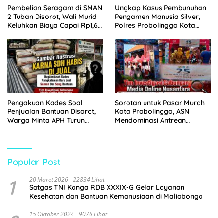
Pembelian Seragam di SMAN
Ungkap Kasus Pembunuhan
2 Tuban Disorot, Wali Murid
Pengamen Manusia Silver,
Keluhkan Biaya Capai Rp1,6
Polres Probolinggo Kota
Juta
Tangkap Dua Pelaku
Pengakuan Kades Soal
Sorotan untuk Pasar Murah
Penjualan Bantuan Disorot,
Kota Probolinggo, ASN
Warga Minta APH Turun
Mendominasi Antrean
Tangan
Pembeli
Popular Post
1
20 Maret 2026
22834 Lihat
Satgas TNI Konga RDB XXXIX-G Gelar Layanan
Kesehatan dan Bantuan Kemanusiaan di Maliobongo
15 Oktober 2024
9076 Lihat