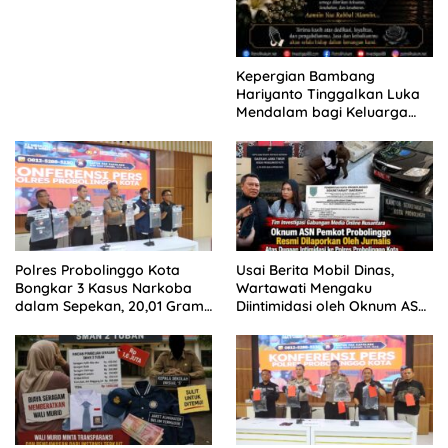
Kepergian Bambang
Hariyanto Tinggalkan Luka
Mendalam bagi Keluarga
Besar Patrolihukum.net
Polres Probolinggo Kota
Usai Berita Mobil Dinas,
Bongkar 3 Kasus Narkoba
Wartawati Mengaku
dalam Sepekan, 20,01 Gram
Diintimidasi oleh Oknum ASN
Sabu Disita
Pemkot Probolinggo dan
Tempuh Jalur Hukum