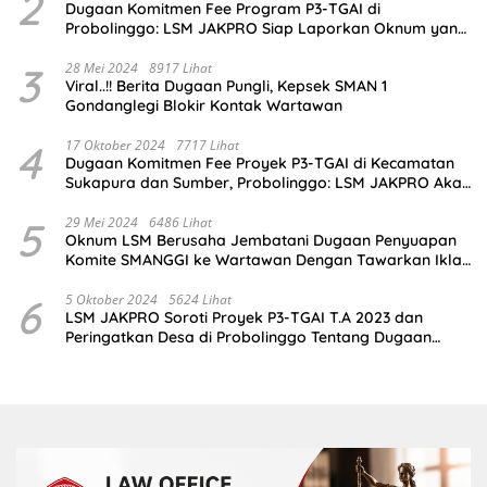
2
Dugaan Komitmen Fee Program P3-TGAI di
Probolinggo: LSM JAKPRO Siap Laporkan Oknum yang
Terlibat
3
28 Mei 2024
8917 Lihat
Viral..!! Berita Dugaan Pungli, Kepsek SMAN 1
Gondanglegi Blokir Kontak Wartawan
4
17 Oktober 2024
7717 Lihat
Dugaan Komitmen Fee Proyek P3-TGAI di Kecamatan
Sukapura dan Sumber, Probolinggo: LSM JAKPRO Akan
Ambil Sikap
5
29 Mei 2024
6486 Lihat
Oknum LSM Berusaha Jembatani Dugaan Penyuapan
Komite SMANGGI ke Wartawan Dengan Tawarkan Iklan
2,5 Juta
6
5 Oktober 2024
5624 Lihat
LSM JAKPRO Soroti Proyek P3-TGAI T.A 2023 dan
Peringatkan Desa di Probolinggo Tentang Dugaan
Komitmen Fee Proyek P3-TGAI 2024