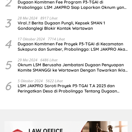
2
Dugaan Komitmen Fee Program P3-TGAI di
Probolinggo: LSM JAKPRO Siap Laporkan Oknum yang
Terlibat
3
28 Mei 2024
8917 Lihat
Viral..!! Berita Dugaan Pungli, Kepsek SMAN 1
Gondanglegi Blokir Kontak Wartawan
4
17 Oktober 2024
7714 Lihat
Dugaan Komitmen Fee Proyek P3-TGAI di Kecamatan
Sukapura dan Sumber, Probolinggo: LSM JAKPRO Akan
Ambil Sikap
5
29 Mei 2024
6486 Lihat
Oknum LSM Berusaha Jembatani Dugaan Penyuapan
Komite SMANGGI ke Wartawan Dengan Tawarkan Iklan
2,5 Juta
6
5 Oktober 2024
5622 Lihat
LSM JAKPRO Soroti Proyek P3-TGAI T.A 2023 dan
Peringatkan Desa di Probolinggo Tentang Dugaan
Komitmen Fee Proyek P3-TGAI 2024