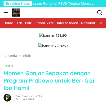
Langsung
rkait Dugaan Pungli di RSUD Tengku Mansyur
Breaking News
Koramil K
ke
konten
Home
TNI
Polri
Kabar Viral
Internasional
Nasional
Peme
Beranda
Politik
Politik
Momen Ganjar Sepakat dengan
Program Prabowo untuk Beri Gizi
Ibu Hamil
Editor Kupasberita.net
5 Februari 2024