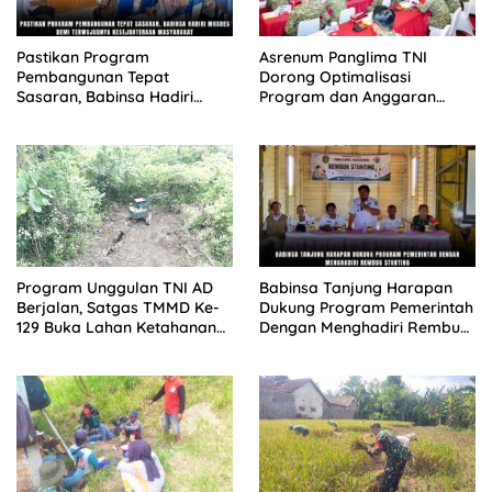
Pastikan Program
Asrenum Panglima TNI
Pembangunan Tepat
Dorong Optimalisasi
Sasaran, Babinsa Hadiri
Program dan Anggaran
Musdes Demi Terwujudnya
Satker Melalui Evaluasi
Kesejahteraan Masyarakat
Kinerja
Babinsa Tanjung Harapan
Program Unggulan TNI AD
Dukung Program Pemerintah
Berjalan, Satgas TMMD Ke-
Dengan Menghadiri Rembug
129 Buka Lahan Ketahanan
Stunting
Pangan di Kampung Sesor