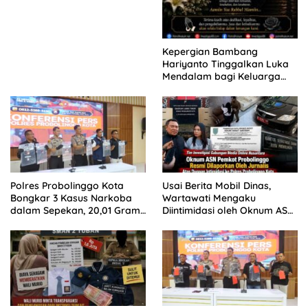
Kepergian Bambang
Hariyanto Tinggalkan Luka
Mendalam bagi Keluarga
Besar Patrolihukum.net
Polres Probolinggo Kota
Usai Berita Mobil Dinas,
Bongkar 3 Kasus Narkoba
Wartawati Mengaku
dalam Sepekan, 20,01 Gram
Diintimidasi oleh Oknum ASN
Sabu Disita
Pemkot Probolinggo dan
Tempuh Jalur Hukum