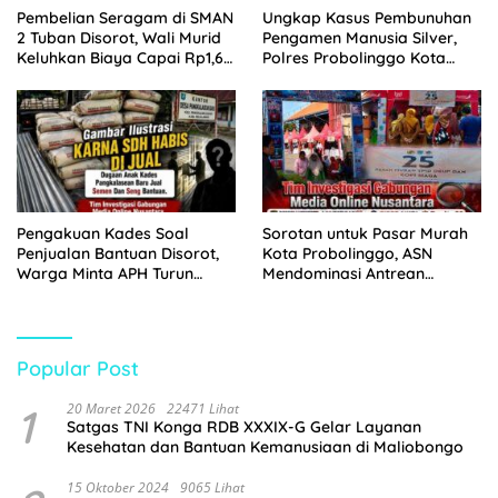
Pembelian Seragam di SMAN
Ungkap Kasus Pembunuhan
2 Tuban Disorot, Wali Murid
Pengamen Manusia Silver,
Keluhkan Biaya Capai Rp1,6
Polres Probolinggo Kota
Juta
Tangkap Dua Pelaku
Pengakuan Kades Soal
Sorotan untuk Pasar Murah
Penjualan Bantuan Disorot,
Kota Probolinggo, ASN
Warga Minta APH Turun
Mendominasi Antrean
Tangan
Pembeli
Popular Post
1
20 Maret 2026
22471 Lihat
Satgas TNI Konga RDB XXXIX-G Gelar Layanan
Kesehatan dan Bantuan Kemanusiaan di Maliobongo
15 Oktober 2024
9065 Lihat