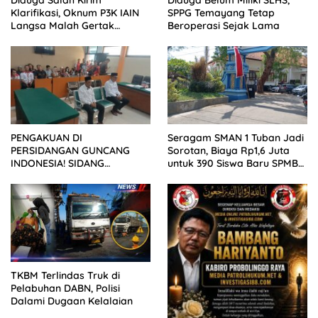
Klarifikasi, Oknum P3K IAIN
SPPG Temayang Tetap
Langsa Malah Gertak
Beroperasi Sejak Lama
Wartawan ke Dewan Pers
PENGAKUAN DI
Seragam SMAN 1 Tuban Jadi
PERSIDANGAN GUNCANG
Sorotan, Biaya Rp1,6 Juta
INDONESIA! SIDANG
untuk 390 Siswa Baru SPMB
TUNTUTAN DITUNDA,
2026
KELUARGA KORBAN
MENGAMUK DI PN MALANG
TKBM Terlindas Truk di
Pelabuhan DABN, Polisi
Dalami Dugaan Kelalaian