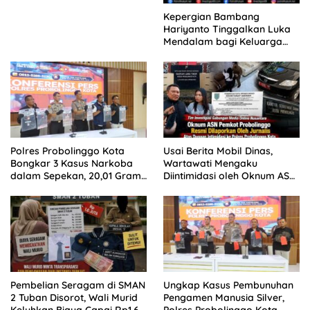
Kepergian Bambang
Hariyanto Tinggalkan Luka
Mendalam bagi Keluarga
Besar Patrolihukum.net
Polres Probolinggo Kota
Usai Berita Mobil Dinas,
Bongkar 3 Kasus Narkoba
Wartawati Mengaku
dalam Sepekan, 20,01 Gram
Diintimidasi oleh Oknum ASN
Sabu Disita
Pemkot Probolinggo dan
Tempuh Jalur Hukum
Pembelian Seragam di SMAN
Ungkap Kasus Pembunuhan
2 Tuban Disorot, Wali Murid
Pengamen Manusia Silver,