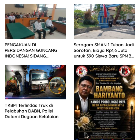
Wartawan ke Dewan Pers
PENGAKUAN DI
Seragam SMAN 1 Tuban Jadi
PERSIDANGAN GUNCANG
Sorotan, Biaya Rp1,6 Juta
INDONESIA! SIDANG
untuk 390 Siswa Baru SPMB
TUNTUTAN DITUNDA,
2026
KELUARGA KORBAN
MENGAMUK DI PN MALANG
TKBM Terlindas Truk di
Pelabuhan DABN, Polisi
Dalami Dugaan Kelalaian