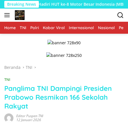
Langsung
Hadiri HUT ke-8 Motor Besar Indonesia (MBI), Bamsoet Ajak 
Breaking News
ke
konten
Home
TNI
Polri
Kabar Viral
Internasional
Nasional
Peme
Beranda
TNI
TNI
Panglima TNI Dampingi Presiden
Prabowo Resmikan 166 Sekolah
Rakyat
Editor Puspen TNI
12 Januari 2026