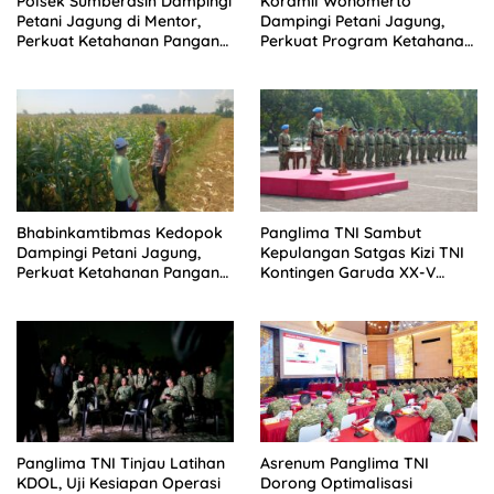
Polsek Sumberasih Dampingi
Koramil Wonomerto
Petani Jagung di Mentor,
Dampingi Petani Jagung,
Perkuat Ketahanan Pangan
Perkuat Program Ketahanan
Nasional
Pangan Nasional
Bhabinkamtibmas Kedopok
Panglima TNI Sambut
Dampingi Petani Jagung,
Kepulangan Satgas Kizi TNI
Perkuat Ketahanan Pangan
Kontingen Garuda XX-V
Nasional
MONUSCO
Panglima TNI Tinjau Latihan
Asrenum Panglima TNI
KDOL, Uji Kesiapan Operasi
Dorong Optimalisasi