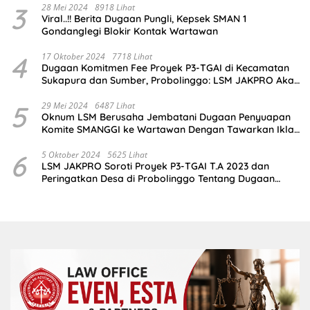
3
28 Mei 2024
8918 Lihat
Viral..!! Berita Dugaan Pungli, Kepsek SMAN 1
Gondanglegi Blokir Kontak Wartawan
4
17 Oktober 2024
7718 Lihat
Dugaan Komitmen Fee Proyek P3-TGAI di Kecamatan
Sukapura dan Sumber, Probolinggo: LSM JAKPRO Akan
Ambil Sikap
5
29 Mei 2024
6487 Lihat
Oknum LSM Berusaha Jembatani Dugaan Penyuapan
Komite SMANGGI ke Wartawan Dengan Tawarkan Iklan
2,5 Juta
6
5 Oktober 2024
5625 Lihat
LSM JAKPRO Soroti Proyek P3-TGAI T.A 2023 dan
Peringatkan Desa di Probolinggo Tentang Dugaan
Komitmen Fee Proyek P3-TGAI 2024