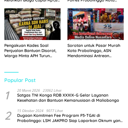
Keluhkan Biaya Capai Rp1,6
Polres Probolinggo Kota
Juta
Tangkap Dua Pelaku
Pengakuan Kades Soal
Sorotan untuk Pasar Murah
Penjualan Bantuan Disorot,
Kota Probolinggo, ASN
Warga Minta APH Turun
Mendominasi Antrean
Tangan
Pembeli
Popular Post
1
20 Maret 2026
23062 Lihat
Satgas TNI Konga RDB XXXIX-G Gelar Layanan
Kesehatan dan Bantuan Kemanusiaan di Maliobongo
2
15 Oktober 2024
9077 Lihat
Dugaan Komitmen Fee Program P3-TGAI di
Probolinggo: LSM JAKPRO Siap Laporkan Oknum yang
Terlibat