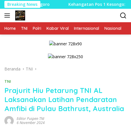
Langsung
ojonegoro
Breaking News
Kehangatan Pos 1 Kesongo: Ketika Satgas 
ke
konten
Home
TNI
Polri
Kabar Viral
Internasional
Nasional
P
Beranda
TNI
TNI
Prajurit Hiu Petarung TNI AL
Laksanakan Latihan Pendaratan
Amfibi di Pulau Bathrust, Australia
Editor Puspen TNI
6 November 2024