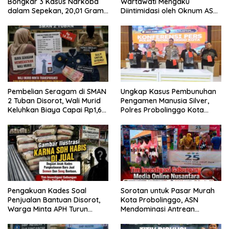
Bongkar 3 Kasus Narkoba
Wartawati Mengaku
dalam Sepekan, 20,01 Gram
Diintimidasi oleh Oknum ASN
Sabu Disita
Pemkot Probolinggo dan
Tempuh Jalur Hukum
Pembelian Seragam di SMAN
Ungkap Kasus Pembunuhan
2 Tuban Disorot, Wali Murid
Pengamen Manusia Silver,
Keluhkan Biaya Capai Rp1,6
Polres Probolinggo Kota
Juta
Tangkap Dua Pelaku
Pengakuan Kades Soal
Sorotan untuk Pasar Murah
Penjualan Bantuan Disorot,
Kota Probolinggo, ASN
Warga Minta APH Turun
Mendominasi Antrean
Tangan
Pembeli