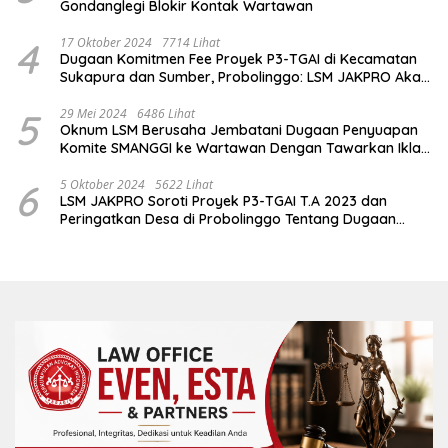
Gondanglegi Blokir Kontak Wartawan
4
17 Oktober 2024
7714 Lihat
Dugaan Komitmen Fee Proyek P3-TGAI di Kecamatan
Sukapura dan Sumber, Probolinggo: LSM JAKPRO Akan
Ambil Sikap
5
29 Mei 2024
6486 Lihat
Oknum LSM Berusaha Jembatani Dugaan Penyuapan
Komite SMANGGI ke Wartawan Dengan Tawarkan Iklan
2,5 Juta
6
5 Oktober 2024
5622 Lihat
LSM JAKPRO Soroti Proyek P3-TGAI T.A 2023 dan
Peringatkan Desa di Probolinggo Tentang Dugaan
Komitmen Fee Proyek P3-TGAI 2024