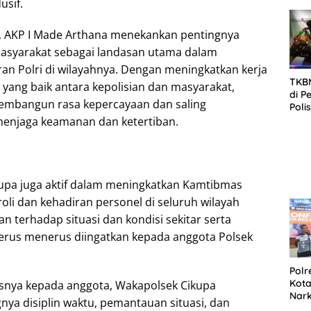
usif.
SID
DIT
KOR
t, AKP I Made Arthana menekankan pentingnya
DI 
asyarakat sebagai landasan utama dalam
n Polri di wilayahnya. Dengan meningkatkan kerja
TKBM
ang baik antara kepolisian dan masyarakat,
di P
embangun rasa kepercayaan dan saling
Poli
Kela
njaga keamanan dan ketertiban.
ikupa juga aktif dalam meningkatkan Kamtibmas
roli dan kehadiran personel di seluruh wilayah
 terhadap situasi dan kondisi sekitar serta
erus menerus diingatkan kepada anggota Polsek
Polr
Kota
snya kepada anggota, Wakapolsek Cikupa
Nar
ya disiplin waktu, pemantauan situasi, dan
Sepe