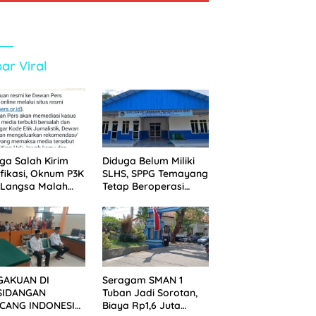
ar Viral
ga Salah Kirim
Diduga Belum Miliki
ifikasi, Oknum P3K
SLHS, SPPG Temayang
 Langsa Malah
Tetap Beroperasi
tak Wartawan ke
Sejak Lama
an Pers
GAKUAN DI
Seragam SMAN 1
SIDANGAN
Tuban Jadi Sorotan,
CANG INDONESIA!
Biaya Rp1,6 Juta