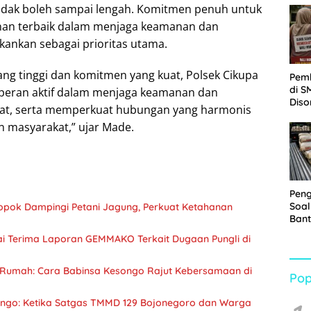
idak boleh sampai lengah. Komitmen penuh untuk
Sabu
an terbaik dalam menjaga keamanan dan
ekankan sebagai prioritas utama.
ang tinggi dan komitmen yang kuat, Polsek Cikupa
Pem
di S
rperan aktif dalam menjaga keamanan dan
Diso
kat, serta memperkuat hubungan yang harmonis
Kelu
n masyarakat,” ujar Made.
Rp1,
Pen
Soal
pok Dampingi Petani Jagung, Perkuat Ketahanan
Bant
War
i Terima Laporan GEMMAKO Terkait Dugaan Pungli di
Turu
 Rumah: Cara Babinsa Kesongo Rajut Kebersamaan di
Pop
ongo: Ketika Satgas TMMD 129 Bojonegoro dan Warga