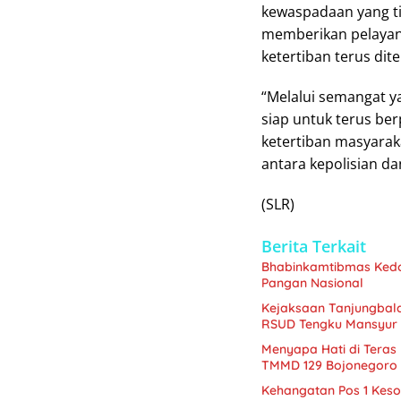
kewaspadaan yang t
memberikan pelayan
ketertiban terus dit
“Melalui semangat y
siap untuk terus be
ketertiban masyara
antara kepolisian da
(SLR)
Berita Terkait
Bhabinkamtibmas Kedo
Pangan Nasional
Kejaksaan Tanjungbala
RSUD Tengku Mansyur
Menyapa Hati di Teras
TMMD 129 Bojonegoro
Kehangatan Pos 1 Kes