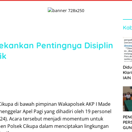
Kab
kankan Pentingnya Disiplin
ik
Didu
Klar
IAIN
Ger
Dew
Cikupa di bawah pimpinan Wakapolsek AKP I Made
 menggelar Apel Pagi yang dihadiri oleh 19 personel
PEN
024). Acara tersebut menjadi momentum untuk
PER
n Polsek Cikupa dalam menciptakan lingkungan
GUN