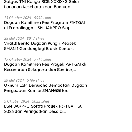
Satgas TNI Konga RDB XXXIX-G Gelar
Layanan Kesehatan dan Bantuan
Kemanusiaan di Maliobongo
15 Oktober 2024
9065 Lihat
Dugaan Komitmen Fee Program P3-TGAI
di Probolinggo: LSM JAKPRO Siap
Laporkan Oknum yang Terlibat
28 Mei 2024
8917 Lihat
Viral..!! Berita Dugaan Pungli, Kepsek
SMAN 1 Gondanglegi Blokir Kontak
Wartawan
17 Oktober 2024
7714 Lihat
Dugaan Komitmen Fee Proyek P3-TGAI di
Kecamatan Sukapura dan Sumber,
Probolinggo: LSM JAKPRO Akan Ambil
Sikap
29 Mei 2024
6486 Lihat
Oknum LSM Berusaha Jembatani Dugaan
Penyuapan Komite SMANGGI ke
Wartawan Dengan Tawarkan Iklan 2,5
Juta
5 Oktober 2024
5622 Lihat
LSM JAKPRO Soroti Proyek P3-TGAI T.A
2023 dan Peringatkan Desa di
Probolinggo Tentang Dugaan Komitmen
Fee Proyek P3-TGAI 2024