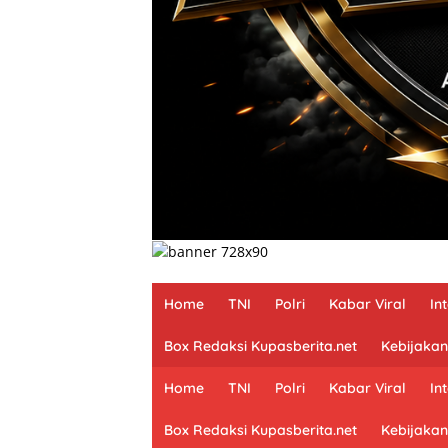
Home
TNI
Polri
Kabar Viral
In
Box Redaksi Kupasberita.net
Kebijakan
Home
TNI
Polri
Kabar Viral
In
Box Redaksi Kupasberita.net
Kebijakan