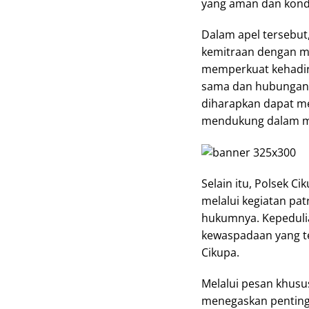
yang aman dan kond
Dalam apel tersebu
kemitraan dengan m
memperkuat kehadira
sama dan hubungan y
diharapkan dapat m
mendukung dalam me
Selain itu, Polsek C
melalui kegiatan pat
hukumnya. Kepedulian
kewaspadaan yang t
Cikupa.
Melalui pesan khusu
menegaskan pentingn