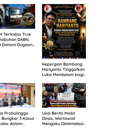
ANG TUNTUTAN
untuk 390 Siswa Baru
UNDA, KELUARGA
SPMB 2026
BAN MENGAMUK
PN MALANG
 Terlindas Truk
elabuhan DABN,
si Dalami Dugaan
laian
Kepergian Bambang
Hariyanto Tinggalkan
Luka Mendalam bagi
Keluarga Besar
Patrolihukum.net
es Probolinggo
Usai Berita Mobil
 Bongkar 3 Kasus
Dinas, Wartawati
koba dalam
Mengaku Diintimidasi
kan, 20,01 Gram
oleh Oknum ASN