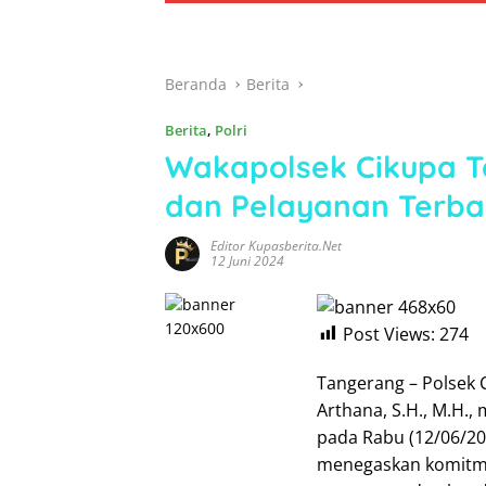
Beranda
Berita
Berita
,
Polri
Wakapolsek Cikupa Te
dan Pelayanan Terba
Editor Kupasberita.net
12 Juni 2024
Post Views:
274
Tangerang – Polsek 
Arthana, S.H., M.H.,
pada Rabu (12/06/2
menegaskan komitme