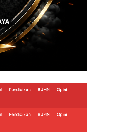
al
Pendidikan
BUMN
Opini
al
Pendidikan
BUMN
Opini