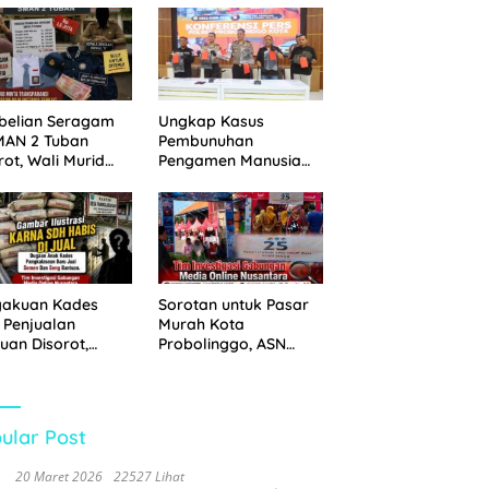
 Disita
Pemkot Probolinggo
dan Tempuh Jalur
Hukum
belian Seragam
Ungkap Kasus
MAN 2 Tuban
Pembunuhan
rot, Wali Murid
Pengamen Manusia
hkan Biaya Capai
Silver, Polres
6 Juta
Probolinggo Kota
Tangkap Dua Pelaku
gakuan Kades
Sorotan untuk Pasar
 Penjualan
Murah Kota
uan Disorot,
Probolinggo, ASN
ga Minta APH
Mendominasi Antrean
n Tangan
Pembeli
ular Post
20 Maret 2026
22527 Lihat