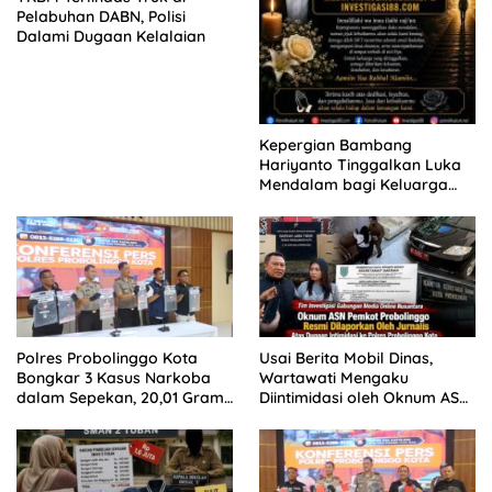
Pelabuhan DABN, Polisi
Dalami Dugaan Kelalaian
Kepergian Bambang
Hariyanto Tinggalkan Luka
Mendalam bagi Keluarga
Besar Patrolihukum.net
Polres Probolinggo Kota
Usai Berita Mobil Dinas,
Bongkar 3 Kasus Narkoba
Wartawati Mengaku
dalam Sepekan, 20,01 Gram
Diintimidasi oleh Oknum ASN
Sabu Disita
Pemkot Probolinggo dan
Tempuh Jalur Hukum