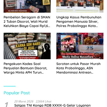
Pembelian Seragam di SMAN
Ungkap Kasus Pembunuhan
2 Tuban Disorot, Wali Murid
Pengamen Manusia Silver,
Keluhkan Biaya Capai Rp1,6
Polres Probolinggo Kota
Juta
Tangkap Dua Pelaku
Pengakuan Kades Soal
Sorotan untuk Pasar Murah
Penjualan Bantuan Disorot,
Kota Probolinggo, ASN
Warga Minta APH Turun
Mendominasi Antrean
Tangan
Pembeli
Popular Post
1
20 Maret 2026
22664 Lihat
Satgas TNI Konga RDB XXXIX-G Gelar Layanan