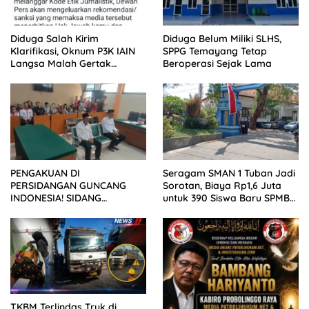
Diduga Salah Kirim
Diduga Belum Miliki SLHS,
Klarifikasi, Oknum P3K IAIN
SPPG Temayang Tetap
Langsa Malah Gertak
Beroperasi Sejak Lama
Wartawan ke Dewan Pers
PENGAKUAN DI
Seragam SMAN 1 Tuban Jadi
PERSIDANGAN GUNCANG
Sorotan, Biaya Rp1,6 Juta
INDONESIA! SIDANG
untuk 390 Siswa Baru SPMB
TUNTUTAN DITUNDA,
2026
KELUARGA KORBAN
MENGAMUK DI PN MALANG
TKBM Terlindas Truk di