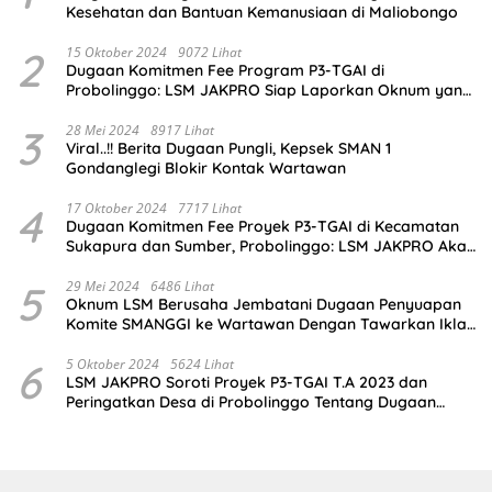
Kesehatan dan Bantuan Kemanusiaan di Maliobongo
2
15 Oktober 2024
9072 Lihat
Dugaan Komitmen Fee Program P3-TGAI di
Probolinggo: LSM JAKPRO Siap Laporkan Oknum yang
Terlibat
3
28 Mei 2024
8917 Lihat
Viral..!! Berita Dugaan Pungli, Kepsek SMAN 1
Gondanglegi Blokir Kontak Wartawan
4
17 Oktober 2024
7717 Lihat
Dugaan Komitmen Fee Proyek P3-TGAI di Kecamatan
Sukapura dan Sumber, Probolinggo: LSM JAKPRO Akan
Ambil Sikap
5
29 Mei 2024
6486 Lihat
Oknum LSM Berusaha Jembatani Dugaan Penyuapan
Komite SMANGGI ke Wartawan Dengan Tawarkan Iklan
2,5 Juta
6
5 Oktober 2024
5624 Lihat
LSM JAKPRO Soroti Proyek P3-TGAI T.A 2023 dan
Peringatkan Desa di Probolinggo Tentang Dugaan
Komitmen Fee Proyek P3-TGAI 2024