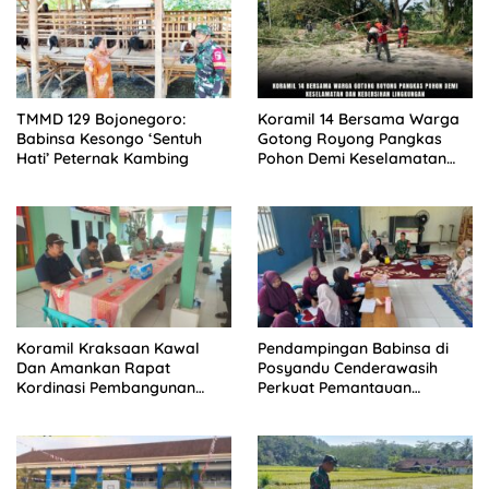
TMMD 129 Bojonegoro:
Koramil 14 Bersama Warga
Babinsa Kesongo ‘Sentuh
Gotong Royong Pangkas
Hati’ Peternak Kambing
Pohon Demi Keselamatan
dan Kebersihan Lingkungan
Koramil Kraksaan Kawal
Pendampingan Babinsa di
Dan Amankan Rapat
Posyandu Cenderawasih
Kordinasi Pembangunan
Perkuat Pemantauan
Sekolah Rakyat
Tumbuh Kembang Balita