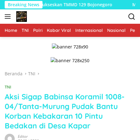
Langsung
rga Sukseskan TMMD 129 Bojonegoro
Breaking News
Merajut Asa di Dus
ke
konten
Home
TNI
Polri
Kabar Viral
Internasional
Nasional
Peme
Beranda
TNI
TNI
Aksi Sigap Babinsa Koramil 1008-
04/Tanta-Murung Pudak Bantu
Korban Kebakaran 10 Pintu
Bedakan di Desa Kapar
Editor