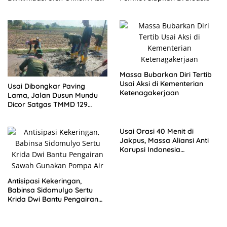
Pemkot Probolinggo dan
Penanganan Polemik
Tempuh Jalur Hukum
Jrebeng Kidul
Massa Bubarkan Diri Tertib
Usai Aksi di Kementerian
Usai Dibongkar Paving
Ketenagakerjaan
Lama, Jalan Dusun Mundu
Dicor Satgas TMMD 129
Bojonegoro
Usai Orasi 40 Menit di
Jakpus, Massa Aliansi Anti
Korupsi Indonesia
Membubarkan Diri Tertib
Antisipasi Kekeringan,
Babinsa Sidomulyo Sertu
Krida Dwi Bantu Pengairan
Sawah Gunakan Pompa Air