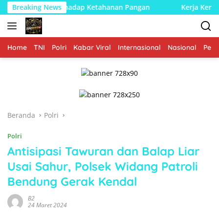
Langsung
ukungan TNI terhadap Ketahanan Pangan
Breaking News
Kerja Keras Ham
ke
konten
Home
TNI
Polri
Kabar Viral
Internasional
Nasional
Peme
Beranda
Polri
Polri
Antisipasi Tawuran dan Balap Liar
Usai Sahur, Polsek Widang Patroli
Bendung Gerak Kendal
B2
24 Maret 2024