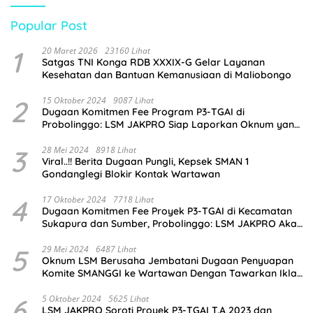
Popular Post
1
20 Maret 2026
23160 Lihat
Satgas TNI Konga RDB XXXIX-G Gelar Layanan
Kesehatan dan Bantuan Kemanusiaan di Maliobongo
2
15 Oktober 2024
9087 Lihat
Dugaan Komitmen Fee Program P3-TGAI di
Probolinggo: LSM JAKPRO Siap Laporkan Oknum yang
Terlibat
3
28 Mei 2024
8918 Lihat
Viral..!! Berita Dugaan Pungli, Kepsek SMAN 1
Gondanglegi Blokir Kontak Wartawan
4
17 Oktober 2024
7718 Lihat
Dugaan Komitmen Fee Proyek P3-TGAI di Kecamatan
Sukapura dan Sumber, Probolinggo: LSM JAKPRO Akan
Ambil Sikap
5
29 Mei 2024
6487 Lihat
Oknum LSM Berusaha Jembatani Dugaan Penyuapan
Komite SMANGGI ke Wartawan Dengan Tawarkan Iklan
2,5 Juta
6
5 Oktober 2024
5625 Lihat
LSM JAKPRO Soroti Proyek P3-TGAI T.A 2023 dan