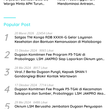
Warga Minta APH Turun
Mendominasi Antrean
Tangan
Pembeli
Popular Post
1
20 Maret 2026
22454 Lihat
Satgas TNI Konga RDB XXXIX-G Gelar Layanan
Kesehatan dan Bantuan Kemanusiaan di Maliobongo
2
15 Oktober 2024
9065 Lihat
Dugaan Komitmen Fee Program P3-TGAI di
Probolinggo: LSM JAKPRO Siap Laporkan Oknum yang
Terlibat
3
28 Mei 2024
8917 Lihat
Viral..!! Berita Dugaan Pungli, Kepsek SMAN 1
Gondanglegi Blokir Kontak Wartawan
4
17 Oktober 2024
7714 Lihat
Dugaan Komitmen Fee Proyek P3-TGAI di Kecamatan
Sukapura dan Sumber, Probolinggo: LSM JAKPRO Akan
Ambil Sikap
5
29 Mei 2024
6486 Lihat
Oknum LSM Berusaha Jembatani Dugaan Penyuapan