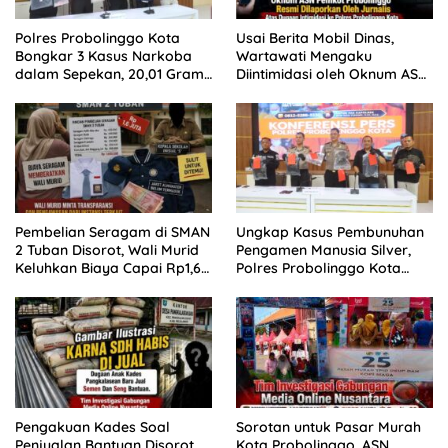
Polres Probolinggo Kota
Usai Berita Mobil Dinas,
Bongkar 3 Kasus Narkoba
Wartawati Mengaku
dalam Sepekan, 20,01 Gram
Diintimidasi oleh Oknum ASN
Sabu Disita
Pemkot Probolinggo dan
Tempuh Jalur Hukum
Pembelian Seragam di SMAN
Ungkap Kasus Pembunuhan
2 Tuban Disorot, Wali Murid
Pengamen Manusia Silver,
Keluhkan Biaya Capai Rp1,6
Polres Probolinggo Kota
Juta
Tangkap Dua Pelaku
Pengakuan Kades Soal
Sorotan untuk Pasar Murah
Penjualan Bantuan Disorot,
Kota Probolinggo, ASN