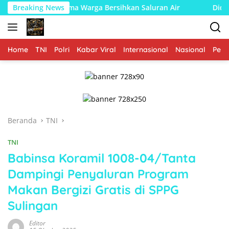
Langsung
Bersama Warga Bersihkan Saluran Air
Breaking News
Diduga Salah Kir
ke
konten
Home
TNI
Polri
Kabar Viral
Internasional
Nasional
Peme
Beranda
TNI
TNI
Babinsa Koramil 1008-04/Tanta
Dampingi Penyaluran Program
Makan Bergizi Gratis di SPPG
Sulingan
Editor