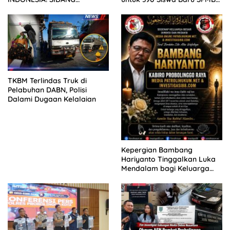
TUNTUTAN DITUNDA,
2026
KELUARGA KORBAN
MENGAMUK DI PN MALANG
TKBM Terlindas Truk di
Pelabuhan DABN, Polisi
Dalami Dugaan Kelalaian
Kepergian Bambang
Hariyanto Tinggalkan Luka
Mendalam bagi Keluarga
Besar Patrolihukum.net