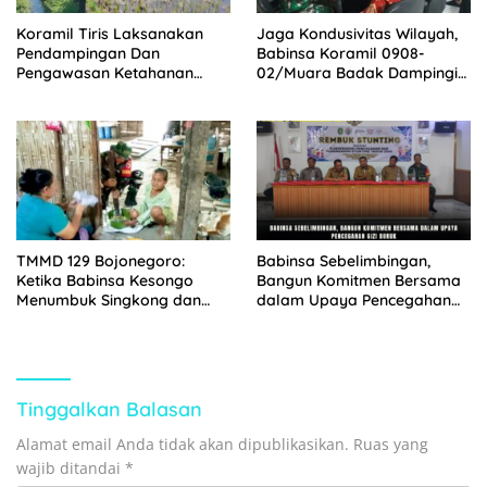
Koramil Tiris Laksanakan
Jaga Kondusivitas Wilayah,
Pendampingan Dan
Babinsa Koramil 0908-
Pengawasan Ketahanan
02/Muara Badak Dampingi
Pangan
Mediasi Sengketa Lahan
Warga
TMMD 129 Bojonegoro:
Babinsa Sebelimbingan,
Ketika Babinsa Kesongo
Bangun Komitmen Bersama
Menumbuk Singkong dan
dalam Upaya Pencegahan
Mengukir Kebersamaan
Gizi Buruk
dengan Warga
Tinggalkan Balasan
Alamat email Anda tidak akan dipublikasikan.
Ruas yang
wajib ditandai
*