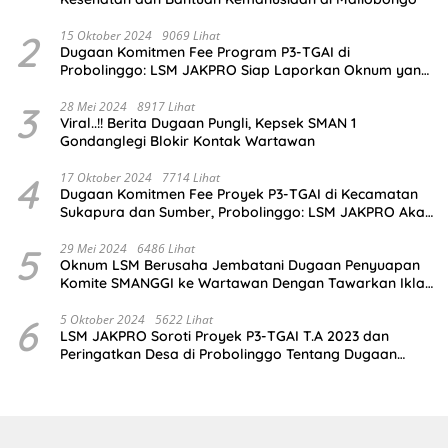
2
15 Oktober 2024
9069 Lihat
Dugaan Komitmen Fee Program P3-TGAI di
Probolinggo: LSM JAKPRO Siap Laporkan Oknum yang
Terlibat
3
28 Mei 2024
8917 Lihat
Viral..!! Berita Dugaan Pungli, Kepsek SMAN 1
Gondanglegi Blokir Kontak Wartawan
4
17 Oktober 2024
7714 Lihat
Dugaan Komitmen Fee Proyek P3-TGAI di Kecamatan
Sukapura dan Sumber, Probolinggo: LSM JAKPRO Akan
Ambil Sikap
5
29 Mei 2024
6486 Lihat
Oknum LSM Berusaha Jembatani Dugaan Penyuapan
Komite SMANGGI ke Wartawan Dengan Tawarkan Iklan
2,5 Juta
6
5 Oktober 2024
5622 Lihat
LSM JAKPRO Soroti Proyek P3-TGAI T.A 2023 dan
Peringatkan Desa di Probolinggo Tentang Dugaan
Komitmen Fee Proyek P3-TGAI 2024