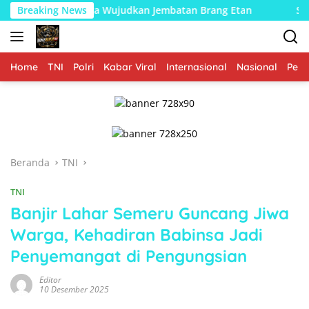
Langsung
n Warga Wujudkan Jembatan Brang Etan
Breaking News
Sentuhan Hangat
ke
konten
Home
TNI
Polri
Kabar Viral
Internasional
Nasional
Peme
Beranda
TNI
TNI
Banjir Lahar Semeru Guncang Jiwa
Warga, Kehadiran Babinsa Jadi
Penyemangat di Pengungsian
Editor
10 Desember 2025