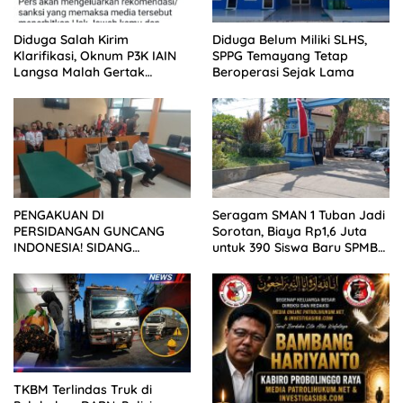
Diduga Salah Kirim
Diduga Belum Miliki SLHS,
Klarifikasi, Oknum P3K IAIN
SPPG Temayang Tetap
Langsa Malah Gertak
Beroperasi Sejak Lama
Wartawan ke Dewan Pers
PENGAKUAN DI
Seragam SMAN 1 Tuban Jadi
PERSIDANGAN GUNCANG
Sorotan, Biaya Rp1,6 Juta
INDONESIA! SIDANG
untuk 390 Siswa Baru SPMB
TUNTUTAN DITUNDA,
2026
KELUARGA KORBAN
MENGAMUK DI PN MALANG
TKBM Terlindas Truk di