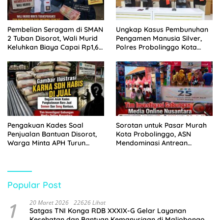
Pembelian Seragam di SMAN
Ungkap Kasus Pembunuhan
2 Tuban Disorot, Wali Murid
Pengamen Manusia Silver,
Keluhkan Biaya Capai Rp1,6
Polres Probolinggo Kota
Juta
Tangkap Dua Pelaku
Pengakuan Kades Soal
Sorotan untuk Pasar Murah
Penjualan Bantuan Disorot,
Kota Probolinggo, ASN
Warga Minta APH Turun
Mendominasi Antrean
Tangan
Pembeli
Popular Post
1
20 Maret 2026
22626 Lihat
Satgas TNI Konga RDB XXXIX-G Gelar Layanan
Kesehatan dan Bantuan Kemanusiaan di Maliobongo