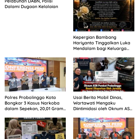
Pelabuhan DABN, Polisi
Dalami Dugaan Kelalaian
Kepergian Bambang
Hariyanto Tinggalkan Luka
Mendalam bagi Keluarga
Besar Patrolihukum.net
Polres Probolinggo Kota
Usai Berita Mobil Dinas,
Bongkar 3 Kasus Narkoba
Wartawati Mengaku
dalam Sepekan, 20,01 Gram
Diintimidasi oleh Oknum ASN
Sabu Disita
Pemkot Probolinggo dan
Tempuh Jalur Hukum