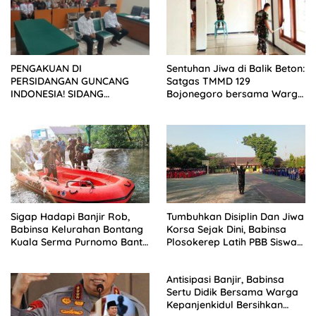
PENGAKUAN DI
Sentuhan Jiwa di Balik Beton:
PERSIDANGAN GUNCANG
Satgas TMMD 129
INDONESIA! SIDANG
Bojonegoro bersama Warga
TUNTUTAN DITUNDA,
Kesongo Bersih Bersih
KELUARGA KORBAN
Lingkungan Masjid
MENGAMUK DI PN MALANG
Sigap Hadapi Banjir Rob,
Tumbuhkan Disiplin Dan Jiwa
Babinsa Kelurahan Bontang
Korsa Sejak Dini, Babinsa
Kuala Serma Purnomo Bantu
Plosokerep Latih PBB Siswa
Warga dan Pelajar Melintasi
Baru SMPN 8 Blitar
Genangan Air
Antisipasi Banjir, Babinsa
Sertu Didik Bersama Warga
Kepanjenkidul Bersihkan