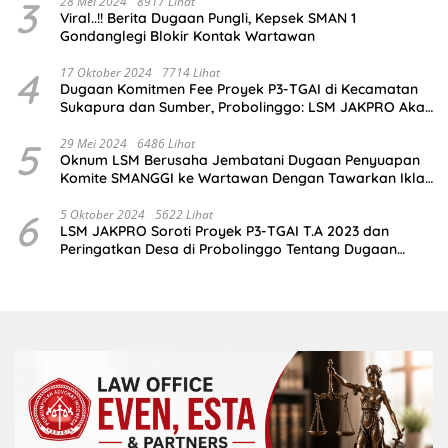
3
28 Mei 2024
8917 Lihat
Viral..!! Berita Dugaan Pungli, Kepsek SMAN 1
Gondanglegi Blokir Kontak Wartawan
4
17 Oktober 2024
7714 Lihat
Dugaan Komitmen Fee Proyek P3-TGAI di Kecamatan
Sukapura dan Sumber, Probolinggo: LSM JAKPRO Akan
Ambil Sikap
5
29 Mei 2024
6486 Lihat
Oknum LSM Berusaha Jembatani Dugaan Penyuapan
Komite SMANGGI ke Wartawan Dengan Tawarkan Iklan
2,5 Juta
6
5 Oktober 2024
5622 Lihat
LSM JAKPRO Soroti Proyek P3-TGAI T.A 2023 dan
Peringatkan Desa di Probolinggo Tentang Dugaan
Komitmen Fee Proyek P3-TGAI 2024