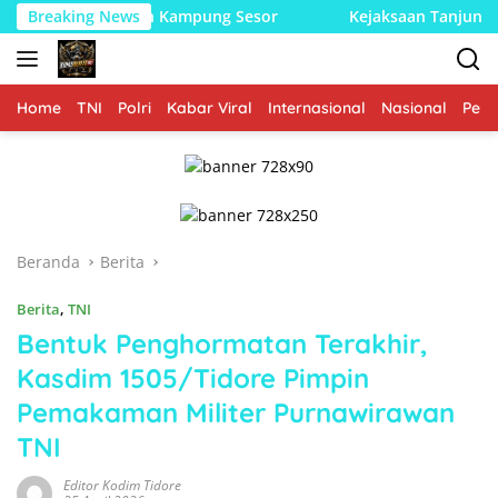
Langsung
anan Pangan Kampung Sesor
Breaking News
Kejaksaan Tanjungbalai Ter
ke
konten
Home
TNI
Polri
Kabar Viral
Internasional
Nasional
Peme
Beranda
Berita
Berita
,
TNI
Bentuk Penghormatan Terakhir,
Kasdim 1505/Tidore Pimpin
Pemakaman Militer Purnawirawan
TNI
Editor Kodim Tidore