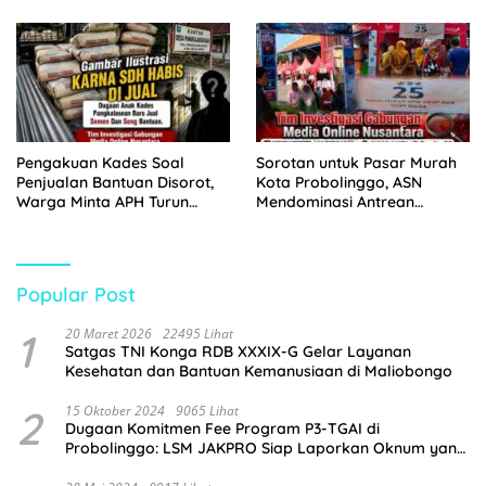
Juta
Tangkap Dua Pelaku
Pengakuan Kades Soal
Sorotan untuk Pasar Murah
Penjualan Bantuan Disorot,
Kota Probolinggo, ASN
Warga Minta APH Turun
Mendominasi Antrean
Tangan
Pembeli
Popular Post
1
20 Maret 2026
22495 Lihat
Satgas TNI Konga RDB XXXIX-G Gelar Layanan
Kesehatan dan Bantuan Kemanusiaan di Maliobongo
2
15 Oktober 2024
9065 Lihat
Dugaan Komitmen Fee Program P3-TGAI di
Probolinggo: LSM JAKPRO Siap Laporkan Oknum yang
Terlibat