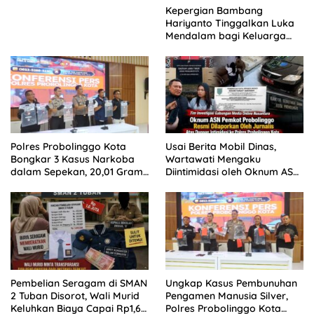
Kepergian Bambang
Hariyanto Tinggalkan Luka
Mendalam bagi Keluarga
Besar Patrolihukum.net
Polres Probolinggo Kota
Usai Berita Mobil Dinas,
Bongkar 3 Kasus Narkoba
Wartawati Mengaku
dalam Sepekan, 20,01 Gram
Diintimidasi oleh Oknum ASN
Sabu Disita
Pemkot Probolinggo dan
Tempuh Jalur Hukum
Pembelian Seragam di SMAN
Ungkap Kasus Pembunuhan
2 Tuban Disorot, Wali Murid
Pengamen Manusia Silver,
Keluhkan Biaya Capai Rp1,6
Polres Probolinggo Kota