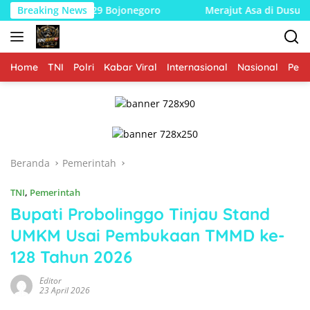
Langsung
TMMD 129 Bojonegoro
Breaking News
Merajut Asa di Dusun Krebet: Sat
ke
konten
Home
TNI
Polri
Kabar Viral
Internasional
Nasional
Peme
Beranda
Pemerintah
TNI
,
Pemerintah
Bupati Probolinggo Tinjau Stand
UMKM Usai Pembukaan TMMD ke-
128 Tahun 2026
Editor
23 April 2026