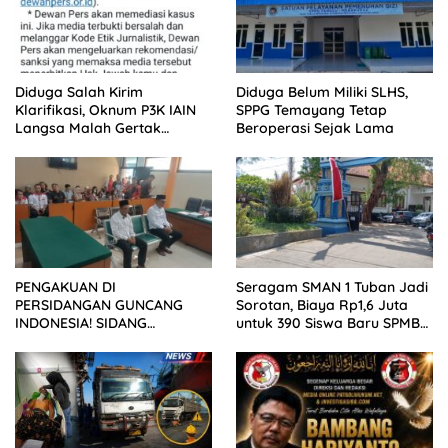
Diduga Salah Kirim
Diduga Belum Miliki SLHS,
Klarifikasi, Oknum P3K IAIN
SPPG Temayang Tetap
Langsa Malah Gertak
Beroperasi Sejak Lama
Wartawan ke Dewan Pers
PENGAKUAN DI
Seragam SMAN 1 Tuban Jadi
PERSIDANGAN GUNCANG
Sorotan, Biaya Rp1,6 Juta
INDONESIA! SIDANG
untuk 390 Siswa Baru SPMB
TUNTUTAN DITUNDA,
2026
KELUARGA KORBAN
MENGAMUK DI PN MALANG