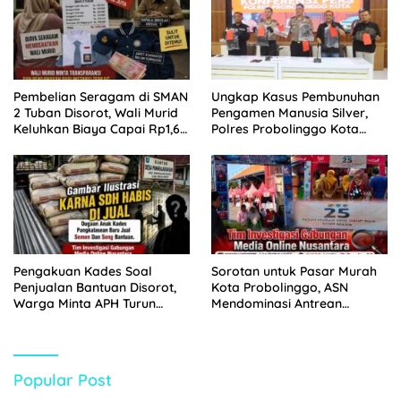
Pembelian Seragam di SMAN
Ungkap Kasus Pembunuhan
2 Tuban Disorot, Wali Murid
Pengamen Manusia Silver,
Keluhkan Biaya Capai Rp1,6
Polres Probolinggo Kota
Juta
Tangkap Dua Pelaku
Pengakuan Kades Soal
Sorotan untuk Pasar Murah
Penjualan Bantuan Disorot,
Kota Probolinggo, ASN
Warga Minta APH Turun
Mendominasi Antrean
Tangan
Pembeli
Popular Post