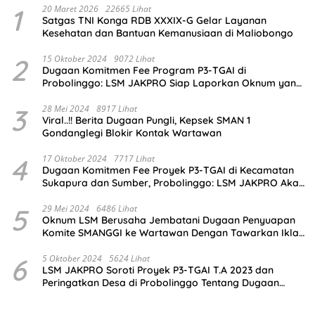
1
20 Maret 2026
22665 Lihat
Satgas TNI Konga RDB XXXIX-G Gelar Layanan
Kesehatan dan Bantuan Kemanusiaan di Maliobongo
2
15 Oktober 2024
9072 Lihat
Dugaan Komitmen Fee Program P3-TGAI di
Probolinggo: LSM JAKPRO Siap Laporkan Oknum yang
Terlibat
3
28 Mei 2024
8917 Lihat
Viral..!! Berita Dugaan Pungli, Kepsek SMAN 1
Gondanglegi Blokir Kontak Wartawan
4
17 Oktober 2024
7717 Lihat
Dugaan Komitmen Fee Proyek P3-TGAI di Kecamatan
Sukapura dan Sumber, Probolinggo: LSM JAKPRO Akan
Ambil Sikap
5
29 Mei 2024
6486 Lihat
Oknum LSM Berusaha Jembatani Dugaan Penyuapan
Komite SMANGGI ke Wartawan Dengan Tawarkan Iklan
2,5 Juta
6
5 Oktober 2024
5624 Lihat
LSM JAKPRO Soroti Proyek P3-TGAI T.A 2023 dan
Peringatkan Desa di Probolinggo Tentang Dugaan
Komitmen Fee Proyek P3-TGAI 2024