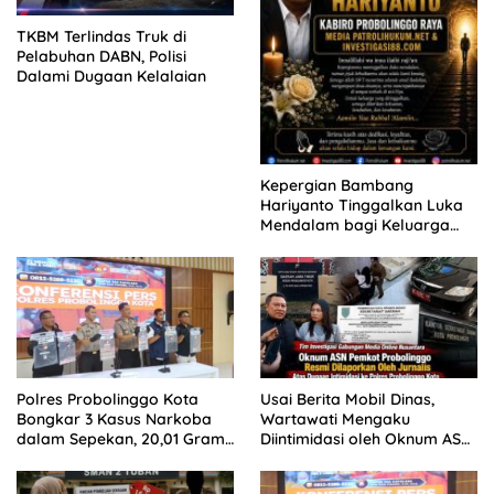
TKBM Terlindas Truk di
Pelabuhan DABN, Polisi
Dalami Dugaan Kelalaian
Kepergian Bambang
Hariyanto Tinggalkan Luka
Mendalam bagi Keluarga
Besar Patrolihukum.net
Polres Probolinggo Kota
Usai Berita Mobil Dinas,
Bongkar 3 Kasus Narkoba
Wartawati Mengaku
dalam Sepekan, 20,01 Gram
Diintimidasi oleh Oknum ASN
Sabu Disita
Pemkot Probolinggo dan
Tempuh Jalur Hukum