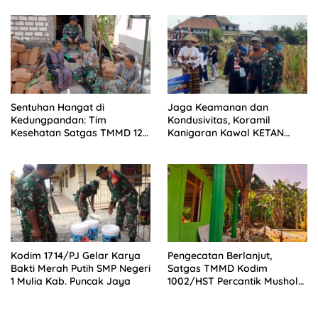
Kemandirian Pangan di
Menjadi Tercepat Seluruh
Kampung Sesor
Indonesia
Sentuhan Hangat di
Jaga Keamanan dan
Kedungpandan: Tim
Kondusivitas, Koramil
Kesehatan Satgas TMMD 129
Kanigaran Kawal KETAN
Bojonegoro Mengabdi
BERKREASI di Kebonsari
Tanpa Batas, Menjaga
Wetan
Kesehatan Warga
Kodim 1714/PJ Gelar Karya
Pengecatan Berlanjut,
Bakti Merah Putih SMP Negeri
Satgas TMMD Kodim
1 Mulia Kab. Puncak Jaya
1002/HST Percantik Mushola
Desa Awang