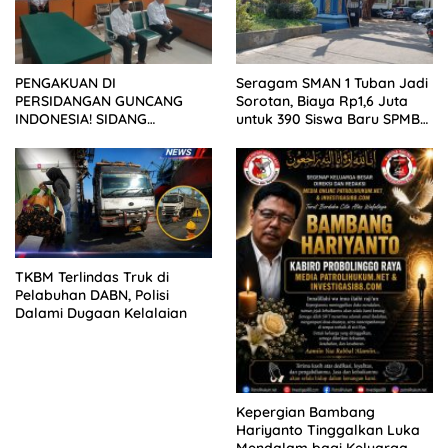
PENGAKUAN DI
Seragam SMAN 1 Tuban Jadi
PERSIDANGAN GUNCANG
Sorotan, Biaya Rp1,6 Juta
INDONESIA! SIDANG
untuk 390 Siswa Baru SPMB
TUNTUTAN DITUNDA,
2026
KELUARGA KORBAN
MENGAMUK DI PN MALANG
TKBM Terlindas Truk di
Pelabuhan DABN, Polisi
Dalami Dugaan Kelalaian
Kepergian Bambang
Hariyanto Tinggalkan Luka
Mendalam bagi Keluarga