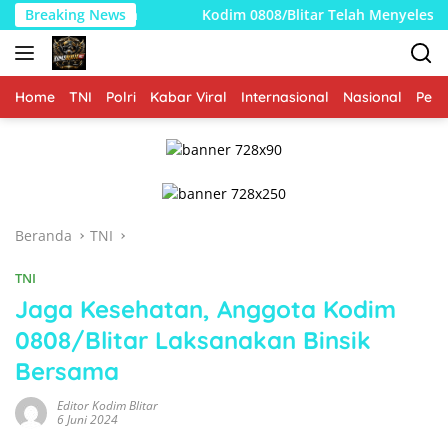
Langsung
Breaking News
Kodim 0808/Blitar Telah Menyelesaikan Pembangunan KDKM
ke
konten
Home
TNI
Polri
Kabar Viral
Internasional
Nasional
Peme
Beranda
TNI
TNI
Jaga Kesehatan, Anggota Kodim
0808/Blitar Laksanakan Binsik
Bersama
Editor Kodim Blitar
6 Juni 2024