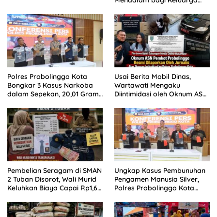
Besar Patrolihukum.net
Polres Probolinggo Kota
Usai Berita Mobil Dinas,
Bongkar 3 Kasus Narkoba
Wartawati Mengaku
dalam Sepekan, 20,01 Gram
Diintimidasi oleh Oknum ASN
Sabu Disita
Pemkot Probolinggo dan
Tempuh Jalur Hukum
Pembelian Seragam di SMAN
Ungkap Kasus Pembunuhan
2 Tuban Disorot, Wali Murid
Pengamen Manusia Silver,
Keluhkan Biaya Capai Rp1,6
Polres Probolinggo Kota
Juta
Tangkap Dua Pelaku