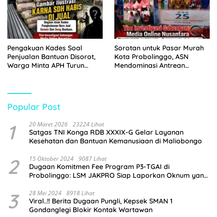
Pengakuan Kades Soal
Sorotan untuk Pasar Murah
Penjualan Bantuan Disorot,
Kota Probolinggo, ASN
Warga Minta APH Turun
Mendominasi Antrean
Tangan
Pembeli
Popular Post
1
20 Maret 2026
23224 Lihat
Satgas TNI Konga RDB XXXIX-G Gelar Layanan
Kesehatan dan Bantuan Kemanusiaan di Maliobongo
2
15 Oktober 2024
9087 Lihat
Dugaan Komitmen Fee Program P3-TGAI di
Probolinggo: LSM JAKPRO Siap Laporkan Oknum yang
Terlibat
3
28 Mei 2024
8918 Lihat
Viral..!! Berita Dugaan Pungli, Kepsek SMAN 1
Gondanglegi Blokir Kontak Wartawan