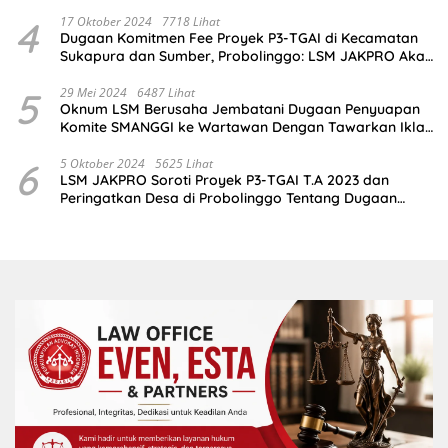
4
17 Oktober 2024
7718 Lihat
Dugaan Komitmen Fee Proyek P3-TGAI di Kecamatan
Sukapura dan Sumber, Probolinggo: LSM JAKPRO Akan
Ambil Sikap
5
29 Mei 2024
6487 Lihat
Oknum LSM Berusaha Jembatani Dugaan Penyuapan
Komite SMANGGI ke Wartawan Dengan Tawarkan Iklan
2,5 Juta
6
5 Oktober 2024
5625 Lihat
LSM JAKPRO Soroti Proyek P3-TGAI T.A 2023 dan
Peringatkan Desa di Probolinggo Tentang Dugaan
Komitmen Fee Proyek P3-TGAI 2024