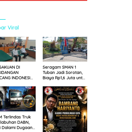
ar Viral
GAKUAN DI
Seragam SMAN 1
SIDANGAN
Tuban Jadi Sorotan,
CANG INDONESIA!
Biaya Rp1,6 Juta untuk
ANG TUNTUTAN
390 Siswa Baru SPMB
UNDA, KELUARGA
2026
BAN MENGAMUK
PN MALANG
 Terlindas Truk
elabuhan DABN,
si Dalami Dugaan