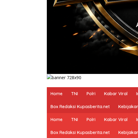
Home
TNI
Polri
Kabar Viral
Box Redaksi Kupasberita.net
Kebijakan
Home
TNI
Polri
Kabar Viral
Box Redaksi Kupasberita.net
Kebijakan