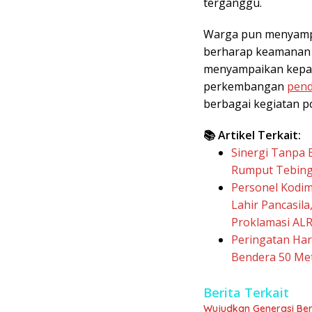
terganggu.
Warga pun menyampa
berharap keamanan d
menyampaikan kepa
perkembangan
pend
berbagai kegiatan po
📚 Artikel Terkait:
Sinergi Tanpa 
Rumput Tebing
Personel Kodim
Lahir Pancasil
Proklamasi ALR
Peringatan Hari
Bendera 50 Me
Berita Terkait
Wujudkan Generasi Ber