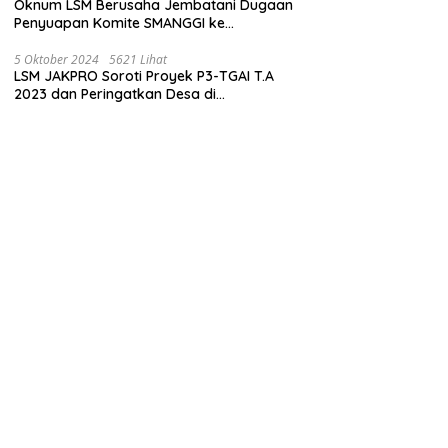
Oknum LSM Berusaha Jembatani Dugaan
Penyuapan Komite SMANGGI ke
Wartawan Dengan Tawarkan Iklan 2,5
Juta
5 Oktober 2024
5621 Lihat
LSM JAKPRO Soroti Proyek P3-TGAI T.A
2023 dan Peringatkan Desa di
Probolinggo Tentang Dugaan Komitmen
Fee Proyek P3-TGAI 2024