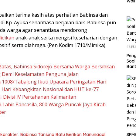
Wali
Biay
Juta
ikan terima kasih atas perhatian Babinsa dan
i Kp. Ayuka senantiasa berjalan baik. Babinsa pun
da warga agar senantiasa mendorong
idikan
anak-anak serta mengisi keseharian dengan
sitif serta olahraga. (Pen Kodim 1710/Mimika)
Pen
Soal
Batas, Babinsa Sidorejo Bersama Warga Bersihkan
Bant
War
 Demi Keselamatan Penguna Jalan
Turu
 1008/Tabalong Ikuti Upacara Peringatan Hari
a, Hari Kebangkitan Nasional dan HUT ke-77
I Divisi IV Pertahanan Kalimantan
 Lahir Pancasila, 800 Warga Puncak Jaya Kirab
ter
karakter, Babinsa Tanjung Batu Berikan Manunggal
SPMB