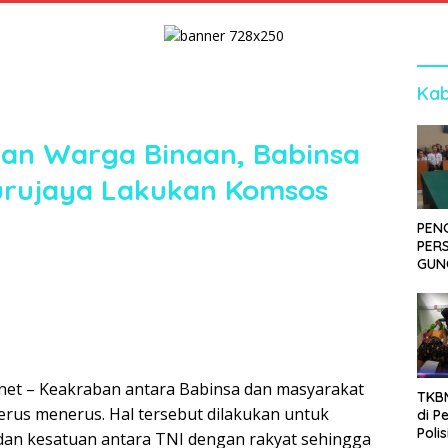
Kab
gan Warga Binaan, Babinsa
urujaya Lakukan Komsos
PEN
PER
GUN
SID
DIT
KOR
DI 
.net – Keakraban antara Babinsa dan masyarakat
TKBM
terus menerus. Hal tersebut dilakukan untuk
di P
Poli
dan kesatuan antara TNI dengan rakyat sehingga