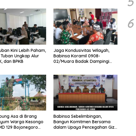
5
6
ban Kini Lebih Paham,
Jaga Kondusivitas Wilayah,
 Tuban Ungkap Alur
Babinsa Koramil 0908-
K, dan BPKB
02/Muara Badak Dampingi
Mediasi Sengketa Lahan
Warga
ung Asa di Brang
Babinsa Sebelimbingan,
enyum Warga Kesongo
Bangun Komitmen Bersama
MD 129 Bojonegoro
dalam Upaya Pencegahan Gizi
Jembatan Impian
Buruk