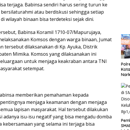
Kela
sa terjaga. Babinsa sendiri harus sering turun ke
bersilaturahmi atau berdiskusi sehingga setiap
i wilayah binaan bisa terdeteksi sejak dini.
rsebut, Babinsa Koramil 1710-07/Mapurujaya,
 melaksanakan Komsos dengan warga binaan, Jumat
an tersebut dilaksanakan di Kp. Ayuka, Distrik
aten Mimika. Komsos yang dilaksanakan ini
keluargaan untuk menjaga keakraban antara TNI
Polr
asyarakat setempat.
Kota
Nar
Sepe
Sabu
 Babinsa memberikan pemahaman kepada
 pentingnya menjaga keamanan dengan menjaga
semua lapisan masyarakat. Hal tersebut dilakukan
i adanya isu-isu negatif yang bisa mengadu domba
Pemb
 kebersamaan yang selama ini terjaga bisa
SMAN