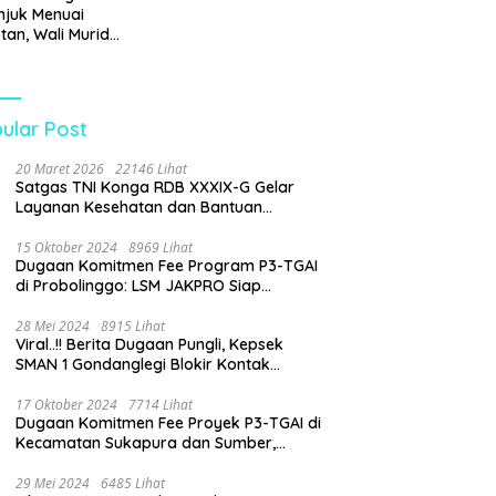
Generasi Muda
juk Menuai
tan, Wali Murid
tanyakan Dugaan
an Biaya Seragam
Peran
gawasan Dinas
ular Post
idikan
20 Maret 2026
22146 Lihat
Satgas TNI Konga RDB XXXIX-G Gelar
Layanan Kesehatan dan Bantuan
Kemanusiaan di Maliobongo
15 Oktober 2024
8969 Lihat
Dugaan Komitmen Fee Program P3-TGAI
di Probolinggo: LSM JAKPRO Siap
Laporkan Oknum yang Terlibat
28 Mei 2024
8915 Lihat
Viral..!! Berita Dugaan Pungli, Kepsek
SMAN 1 Gondanglegi Blokir Kontak
Wartawan
17 Oktober 2024
7714 Lihat
Dugaan Komitmen Fee Proyek P3-TGAI di
Kecamatan Sukapura dan Sumber,
Probolinggo: LSM JAKPRO Akan Ambil
Sikap
29 Mei 2024
6485 Lihat