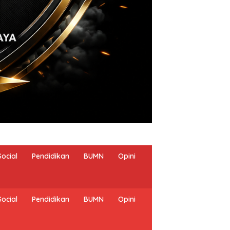
Social
Pendidikan
BUMN
Opini
Social
Pendidikan
BUMN
Opini