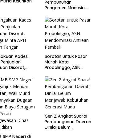
 Murid Keluhkan
Pembunuhan
a Capai Rp1,6
Pengamen Manusia
Silver, Polres
Probolinggo Kota
Tangkap Dua Pelaku
gakuan Kades
Sorotan untuk Pasar
 Penjualan
Murah Kota
uan Disorot,
Probolinggo, ASN
ga Minta APH
Mendominasi Antrean
n Tangan
Pembeli
Gen Z Angkat Suara!
Pembangunan Daerah
Dinilai Belum
Menjawab Kebutuhan
 SMP Negeri di