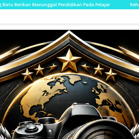
didikan Pada Pelajar
Rehab Jembatan TMMD Ke-129 Kod