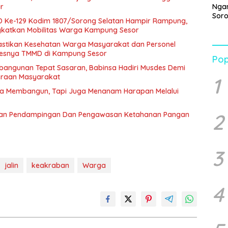
r
Ngan
Soro
Ke-129 Kodim 1807/Sorong Selatan Hampir Rampung,
Per
gkatkan Mobilitas Warga Kampung Sesor
Beb
dan 
astikan Kesehatan Warga Masyarakat dan Personel
Pen
sesnya TMMD di Kampung Sesor
Pop
Pend
angunan Tepat Sasaran, Babinsa Hadiri Musdes Demi
eraan Masyarakat
1
a Membangun, Tapi Juga Menanam Harapan Melalui
2
akan Pendampingan Dan Pengawasan Ketahanan Pangan
3
jalin
keakraban
Warga
4