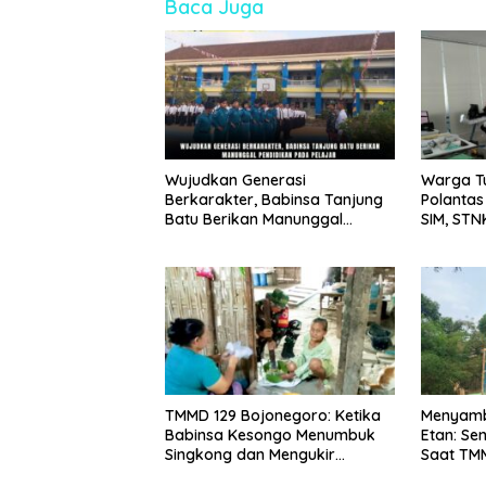
Baca Juga
Wujudkan Generasi
Warga Tu
Berkarakter, Babinsa Tanjung
Polantas
Batu Berikan Manunggal
SIM, STN
Pendidikan Pada Pelajar
TMMD 129 Bojonegoro: Ketika
Menyamb
Babinsa Kesongo Menumbuk
Etan: S
Singkong dan Mengukir
Saat TM
Kebersamaan dengan Warga
Bangun 