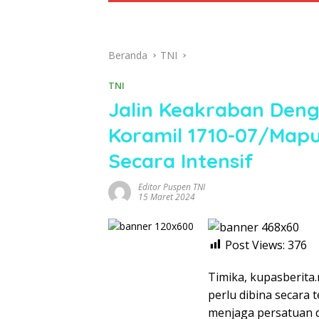
Beranda
TNI
TNI
Jalin Keakraban Den
Koramil 1710-07/Map
Secara Intensif
Editor Puspen TNI
15 Maret 2024
Post Views:
376
Timika, kupasberita
perlu dibina secara 
menjaga persatuan 