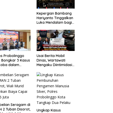
laian
Kepergian Bambang
Hariyanto Tinggalkan
Luka Mendalam bagi
Keluarga Besar
Patrolihukum.net
es Probolinggo
Usai Berita Mobil
 Bongkar 3 Kasus
Dinas, Wartawati
koba dalam
Mengaku Diintimidasi
kan, 20,01 Gram
oleh Oknum ASN
 Disita
Pemkot Probolinggo
dan Tempuh Jalur
Hukum
elian Seragam di
 2 Tuban Disorot,
Ungkap Kasus