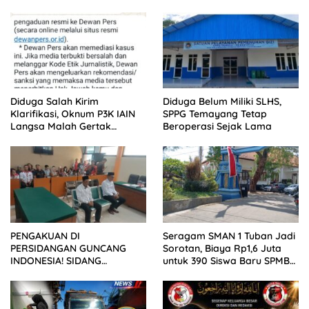
Diduga Salah Kirim
Diduga Belum Miliki SLHS,
Klarifikasi, Oknum P3K IAIN
SPPG Temayang Tetap
Langsa Malah Gertak
Beroperasi Sejak Lama
Wartawan ke Dewan Pers
PENGAKUAN DI
Seragam SMAN 1 Tuban Jadi
PERSIDANGAN GUNCANG
Sorotan, Biaya Rp1,6 Juta
INDONESIA! SIDANG
untuk 390 Siswa Baru SPMB
TUNTUTAN DITUNDA,
2026
KELUARGA KORBAN
MENGAMUK DI PN MALANG