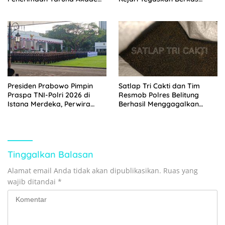
TNI Tahun 2026
Masih Belum Lengkap
Presiden Prabowo Pimpin
Satlap Tri Cakti dan Tim
Praspa TNI-Polri 2026 di
Resmob Polres Belitung
Istana Merdeka, Perwira
Berhasil Menggagalkan
Baru Resmi Dilantik
Perdagangan Timah Ilegal
Menuju Jakarta
Tinggalkan Balasan
Alamat email Anda tidak akan dipublikasikan.
Ruas yang
wajib ditandai
*