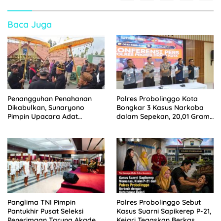
Baca Juga
Penangguhan Penahanan
Polres Probolinggo Kota
Dikabulkan, Sunaryono
Bongkar 3 Kasus Narkoba
Pimpin Upacara Adat
dalam Sepekan, 20,01 Gram
Tengger di Probolinggo
Sabu Disita
Panglima TNI Pimpin
Polres Probolinggo Sebut
Pantukhir Pusat Seleksi
Kasus Suarni Sapikerep P-21,
Penerimaan Taruna Akademi
Kejari Tegaskan Berkas