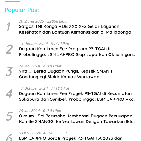
Popular Post
1
20 Maret 2026
22858 Lihat
Satgas TNI Konga RDB XXXIX-G Gelar Layanan
Kesehatan dan Bantuan Kemanusiaan di Maliobongo
2
15 Oktober 2024
9077 Lihat
Dugaan Komitmen Fee Program P3-TGAI di
Probolinggo: LSM JAKPRO Siap Laporkan Oknum yang
Terlibat
3
28 Mei 2024
8918 Lihat
Viral..!! Berita Dugaan Pungli, Kepsek SMAN 1
Gondanglegi Blokir Kontak Wartawan
4
17 Oktober 2024
7718 Lihat
Dugaan Komitmen Fee Proyek P3-TGAI di Kecamatan
Sukapura dan Sumber, Probolinggo: LSM JAKPRO Akan
Ambil Sikap
5
29 Mei 2024
6486 Lihat
Oknum LSM Berusaha Jembatani Dugaan Penyuapan
Komite SMANGGI ke Wartawan Dengan Tawarkan Iklan
2,5 Juta
6
5 Oktober 2024
5625 Lihat
LSM JAKPRO Soroti Proyek P3-TGAI T.A 2023 dan