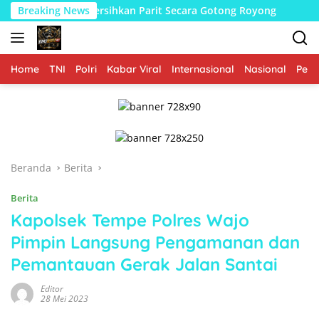
Langsung
a Warga Bersihkan Parit Secara Gotong Royong
Breaking News
Babinsa
ke
konten
Home
TNI
Polri
Kabar Viral
Internasional
Nasional
Peme
Beranda
Berita
Berita
Kapolsek Tempe Polres Wajo
Pimpin Langsung Pengamanan dan
Pemantauan Gerak Jalan Santai
Editor
28 Mei 2023