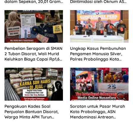
dalam Sepekan, 20,01 Gram
Diintimidasi oleh Oknum ASN
Sabu Disita
Pemkot Probolinggo dan
Tempuh Jalur Hukum
Pembelian Seragam di SMAN
Ungkap Kasus Pembunuhan
2 Tuban Disorot, Wali Murid
Pengamen Manusia Silver,
Keluhkan Biaya Capai Rp1,6
Polres Probolinggo Kota
Juta
Tangkap Dua Pelaku
Pengakuan Kades Soal
Sorotan untuk Pasar Murah
Penjualan Bantuan Disorot,
Kota Probolinggo, ASN
Warga Minta APH Turun
Mendominasi Antrean
Tangan
Pembeli