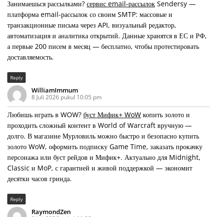
Занимаешься рассылками?
сервис email-рассылок
Sendersy —
платформа email-рассылок со своим SMTP: массовые и
транзакционные письма через API, визуальный редактор,
автоматизация и аналитика открытий. Данные хранятся в ЕС и РФ,
а первые 200 писем в месяц — бесплатно, чтобы протестировать
доставляемость.
Reply
WilliamImmum
8 Juli 2026 pukul 10:05 pm
Любишь играть в WOW?
буст Мифик+ WoW
копить золото и
проходить сложный контент в World of Warcraft вручную —
долго. В магазине Мурловиль можно быстро и безопасно купить
золото WoW, оформить подписку Game Time, заказать прокачку
персонажа или буст рейдов и Мифик+. Актуально для Midnight,
Classic и MoP, с гарантией и живой поддержкой — экономит
десятки часов гринда.
Reply
RaymondZen