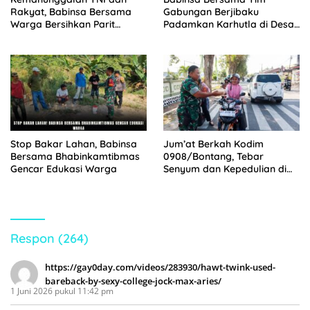
Rakyat, Babinsa Bersama
Gabungan Berjibaku
Warga Bersihkan Parit
Padamkan Karhutla di Desa
Secara Gotong Royong
Binturu
Stop Bakar Lahan, Babinsa
Jum’at Berkah Kodim
Bersama Bhabinkamtibmas
0908/Bontang, Tebar
Gencar Edukasi Warga
Senyum dan Kepedulian di
Tengah Masyarakat
Respon (264)
https://gay0day.com/videos/283930/hawt-twink-used-
bareback-by-sexy-college-jock-max-aries/
1 Juni 2026 pukul 11:42 pm