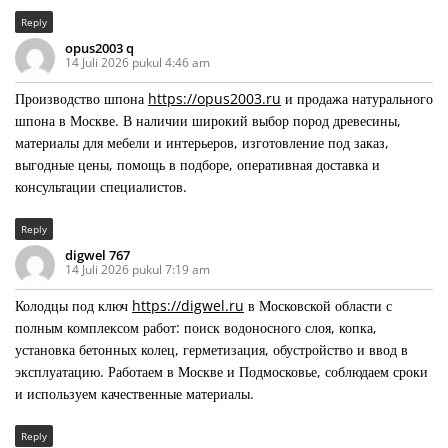
Reply
opus2003 q
14 Juli 2026 pukul 4:46 am
Производство шпона
https://opus2003.ru
и продажа натурального
шпона в Москве. В наличии широкий выбор пород древесины,
материалы для мебели и интерьеров, изготовление под заказ,
выгодные цены, помощь в подборе, оперативная доставка и
консультации специалистов.
Reply
digwel 767
14 Juli 2026 pukul 7:19 am
Колодцы под ключ
https://digwel.ru
в Московской области с
полным комплексом работ: поиск водоносного слоя, копка,
установка бетонных колец, герметизация, обустройство и ввод в
эксплуатацию. Работаем в Москве и Подмосковье, соблюдаем сроки
и используем качественные материалы.
Reply