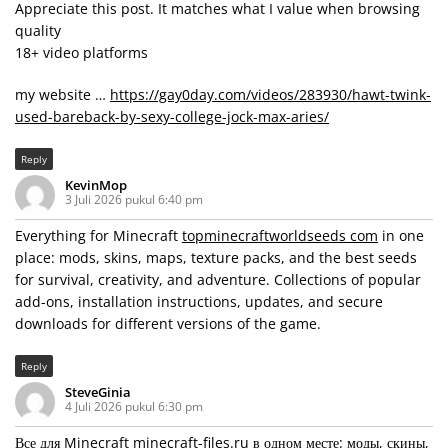
Appreciate this post. It matches what I value when browsing
quality
18+ video platforms
my website …
https://gay0day.com/videos/283930/hawt-twink-
used-bareback-by-sexy-college-jock-max-aries/
Reply
KevinMop
3 Juli 2026 pukul 6:40 pm
Everything for Minecraft
topminecraftworldseeds com
in one
place: mods, skins, maps, texture packs, and the best seeds
for survival, creativity, and adventure. Collections of popular
add-ons, installation instructions, updates, and secure
downloads for different versions of the game.
Reply
SteveGinia
4 Juli 2026 pukul 6:30 pm
Все для Minecraft
minecraft-files.ru
в одном месте: моды, скины,