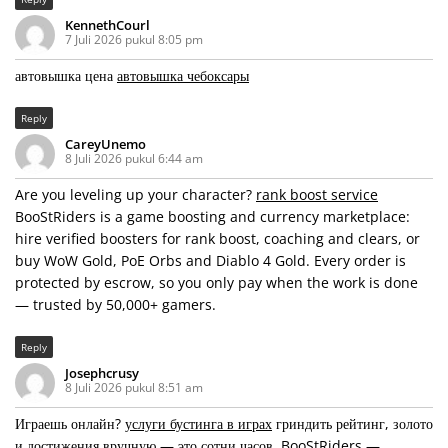
KennethCourl
7 Juli 2026 pukul 8:05 pm
автовышка цена
автовышка чебоксары
Reply
CareyUnemo
8 Juli 2026 pukul 6:44 am
Are you leveling up your character?
rank boost service
BooStRiders is a game boosting and currency marketplace:
hire verified boosters for rank boost, coaching and clears, or
buy WoW Gold, PoE Orbs and Diablo 4 Gold. Every order is
protected by escrow, so you only pay when the work is done
— trusted by 50,000+ gamers.
Reply
Josephcrusy
8 Juli 2026 pukul 8:51 am
Играешь онлайн?
услуги бустинга в играх
гриндить рейтинг, золото
и достижения вручную — это сотни часов. BooStRiders —