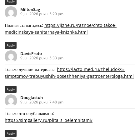
Reply
MiltonSag
9 Juli 2026 pukul 5:29 pm
Полная статья здесь:
https://jizne.ru/raznoe/chto-takoe-
medicinskaya-sanitarnaya-knizhka.html
Reply
DavisFroto
9 Juli 2026 pukul 5:33 pm
Только лучшие материалы:
https://lacto-med.ru/zheludok/5-
simptomov-trebuyushih-poseshheniya-gastroenterologa.html
Reply
Douglastuh
9 Juli 2026 pukul 7:48 pm
Только что опубликовано:
https://simgallery.ru/plita_s_belemnitami/
Reply