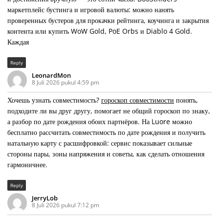
маркетплейс бустинга и игровой валюты: можно нанять
проверенных бустеров для прокачки рейтинга, коучинга и закрытия
контента или купить WoW Gold, PoE Orbs и Diablo 4 Gold.
Каждая
Reply
LeonardMon
8 Juli 2026 pukul 4:59 pm
Хочешь узнать совместимость?
гороскоп совместимости
понять,
подходите ли вы друг другу, помогает не общий гороскоп по знаку,
а разбор по дате рождения обоих партнёров. На Luore можно
бесплатно рассчитать совместимость по дате рождения и получить
натальную карту с расшифровкой: сервис показывает сильные
стороны пары, зоны напряжения и советы, как сделать отношения
гармоничнее.
Reply
JerryLob
8 Juli 2026 pukul 7:12 pm