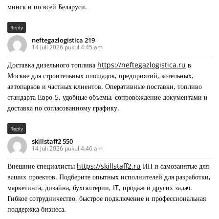
минск и по всей Беларуси.
Reply
neftegazlogistica 219
14 Juli 2026 pukul 4:45 am
Доставка дизельного топлива
https://neftegazlogistica.ru
в
Москве для строительных площадок, предприятий, котельных,
автопарков и частных клиентов. Оперативные поставки, топливо
стандарта Евро-5, удобные объемы, сопровождение документами и
доставка по согласованному графику.
Reply
skillstaff2 550
14 Juli 2026 pukul 4:46 am
Внешние специалисты
https://skillstaff2.ru
ИП и самозанятые для
ваших проектов. Подберите опытных исполнителей для разработки,
маркетинга, дизайна, бухгалтерии, IT, продаж и других задач.
Гибкое сотрудничество, быстрое подключение и профессиональная
поддержка бизнеса.