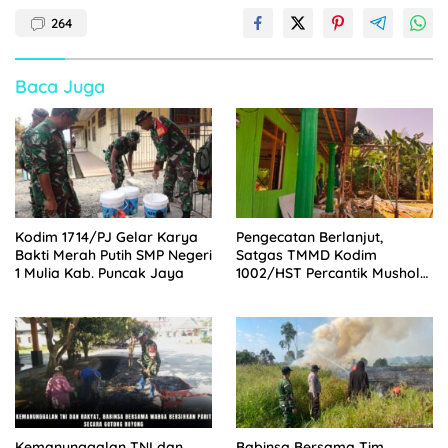
264
Baca Juga
Kodim 1714/PJ Gelar Karya
Pengecatan Berlanjut,
Bakti Merah Putih SMP Negeri
Satgas TMMD Kodim
1 Mulia Kab. Puncak Jaya
1002/HST Percantik Mushola
Desa Awang
Kemanunggalan TNI dan
Babinsa Bersama Tim