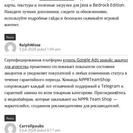
карты, текстуры и полезные загрузки для Java и Bedrock Edition.
Находите лучшие дополнения, следите за обновлениями,
используйте подробные гайды и безопасно скачивайте игровой
контент.
Reply
RalphWisse
5 Juli 2026 pukul 1:04 am
Сертифицированная платформа
купить Google Ads инвойс аккаунт
для агентства
проактивно отслеживает показатели состояния
аккаунтов и уведомляет покупателей о любых изменениях статуса в
течение гарантийного периода. Команда NPPRTeamShop
сопровождает каждый лот отзывчивой поддержкой в Telegram и
гарантией замены по всем товарным категориям. Присоединяйтесь
к медиабайерам, которые заказывают на NPPR Team Shop —
маркетплейсе, созданном рекламодателями для рекламодателей.
Reply
Carrollpaubs
5 Juli 2026 pukul 6:11 am