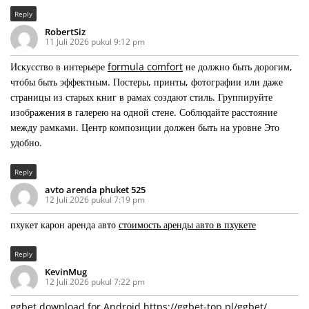
Reply
RobertSiz
11 Juli 2026 pukul 9:12 pm
Искусство в интерьере
formula comfort
не должно быть дорогим,
чтобы быть эффектным. Постеры, принты, фотографии или даже
страницы из старых книг в рамах создают стиль. Группируйте
изображения в галерею на одной стене. Соблюдайте расстояние
между рамками. Центр композиции должен быть на уровне Это
удобно.
Reply
avto arenda phuket 525
12 Juli 2026 pukul 7:19 pm
пхукет карон аренда авто
стоимость аренды авто в пхукете
Reply
KevinMug
12 Juli 2026 pukul 7:22 pm
ggbet download for Android
https://ggbet-top.pl/ggbet/