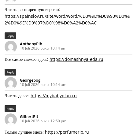
Читать расширенную версию:
https://spainslov.ru/site/word/word/%D0%9D%D0%90%D0%9
2%D0%9E%D0%97%D0%98%D0%A2%D0%AC
Reply
AnthonyPib
10 Juli 2026 pukul 10:14 am
Все самое свежее здесь:
https://domashnya-eda.ru
Reply
Georgebog
10 Juli 2026 pukul 10:14 am
Читать далее:
https://mybabyplan.ru
Reply
GilbertRit
10 Juli 2026 pukul 12:50 pm
Только лучшее здесь:
https://perfumerio.ru