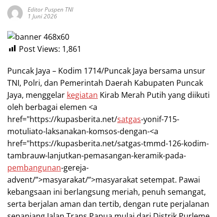
Editor Puspen TNI
1 Juni 2026
Post Views:
1,861
Puncak Jaya – Kodim 1714/Puncak Jaya bersama unsur
TNI, Polri, dan Pemerintah Daerah Kabupaten Puncak
Jaya, menggelar
kegiatan
Kirab Merah Putih yang diikuti
oleh berbagai elemen <a
href="https://kupasberita.net/
satgas
-yonif-715-
motuliato-laksanakan-komsos-dengan-<a
href="https://kupasberita.net/satgas-tmmd-126-kodim-
tambrauw-lanjutkan-pemasangan-keramik-pada-
pembangunan
-gereja-
advent/”>masyarakat/”>masyarakat setempat. Pawai
kebangsaan ini berlangsung meriah, penuh semangat,
serta berjalan aman dan tertib, dengan rute perjalanan
sepanjang Jalan Trans Papua mulai dari Distrik Purleme