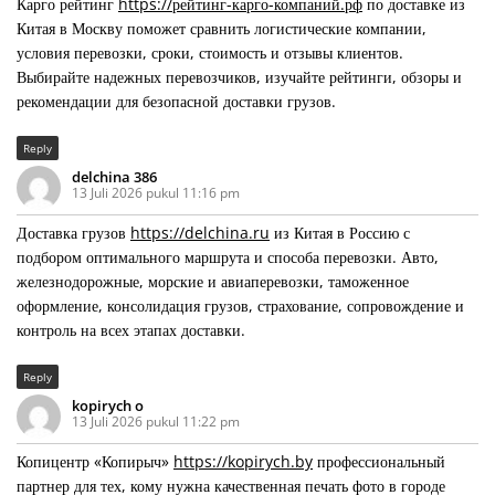
Карго рейтинг
https://рейтинг-карго-компаний.рф
по доставке из
Китая в Москву поможет сравнить логистические компании,
условия перевозки, сроки, стоимость и отзывы клиентов.
Выбирайте надежных перевозчиков, изучайте рейтинги, обзоры и
рекомендации для безопасной доставки грузов.
Reply
delchina 386
13 Juli 2026 pukul 11:16 pm
Доставка грузов
https://delchina.ru
из Китая в Россию с
подбором оптимального маршрута и способа перевозки. Авто,
железнодорожные, морские и авиаперевозки, таможенное
оформление, консолидация грузов, страхование, сопровождение и
контроль на всех этапах доставки.
Reply
kopirych o
13 Juli 2026 pukul 11:22 pm
Копицентр «Копирыч»
https://kopirych.by
профессиональный
партнер для тех, кому нужна качественная печать фото в городе