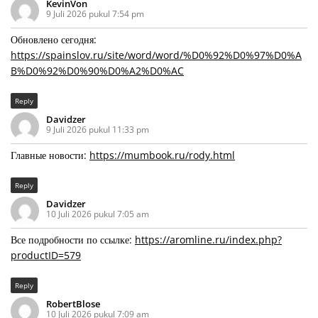
KevinVon
9 Juli 2026 pukul 7:54 pm
Обновлено сегодня:
https://spainslov.ru/site/word/word/%D0%92%D0%97%D0%A
B%D0%92%D0%90%D0%A2%D0%AC
Reply
Davidzer
9 Juli 2026 pukul 11:33 pm
Главные новости:
https://mumbook.ru/rody.html
Reply
Davidzer
10 Juli 2026 pukul 7:05 am
Все подробности по ссылке:
https://aromline.ru/index.php?
productID=579
Reply
RobertBlose
10 Juli 2026 pukul 7:09 am