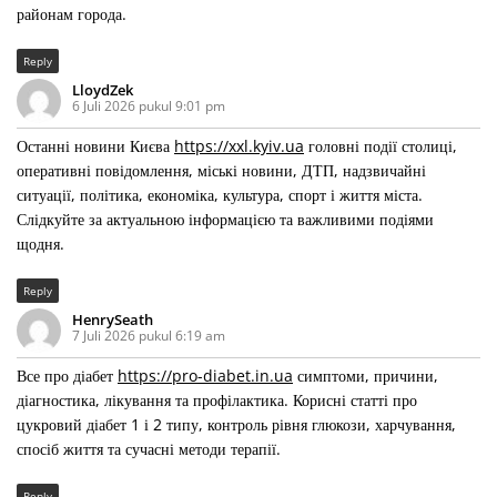
районам города.
Reply
LloydZek
6 Juli 2026 pukul 9:01 pm
Останні новини Києва
https://xxl.kyiv.ua
головні події столиці,
оперативні повідомлення, міські новини, ДТП, надзвичайні
ситуації, політика, економіка, культура, спорт і життя міста.
Слідкуйте за актуальною інформацією та важливими подіями
щодня.
Reply
HenrySeath
7 Juli 2026 pukul 6:19 am
Все про діабет
https://pro-diabet.in.ua
симптоми, причини,
діагностика, лікування та профілактика. Корисні статті про
цукровий діабет 1 і 2 типу, контроль рівня глюкози, харчування,
спосіб життя та сучасні методи терапії.
Reply