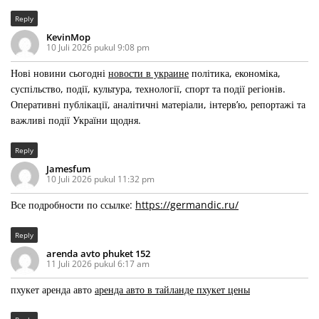
Reply
KevinMop
10 Juli 2026 pukul 9:08 pm
Нові новини сьогодні
новости в украине
політика, економіка,
суспільство, події, культура, технології, спорт та події регіонів.
Оперативні публікації, аналітичні матеріали, інтерв’ю, репортажі та
важливі події України щодня.
Reply
Jamesfum
10 Juli 2026 pukul 11:32 pm
Все подробности по ссылке:
https://germandic.ru/
Reply
arenda avto phuket 152
11 Juli 2026 pukul 6:17 am
пхукет аренда авто
аренда авто в тайланде пхукет цены