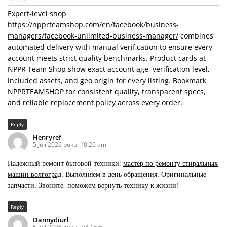
Expert-level shop
https://npprteamshop.com/en/facebook/business-
managers/facebook-unlimited-business-manager/
combines
automated delivery with manual verification to ensure every
account meets strict quality benchmarks. Product cards at
NPPR Team Shop show exact account age, verification level,
included assets, and geo origin for every listing. Bookmark
NPPRTEAMSHOP for consistent quality, transparent specs,
and reliable replacement policy across every order.
Reply
Henryref
5 Juli 2026 pukul 10:26 am
Надежный ремонт бытовой техники:
мастер по ремонту стиральных
машин волгоград
. Выполняем в день обращения. Оригинальные
запчасти. Звоните, поможем вернуть технику к жизни!
Reply
Dannydiurl