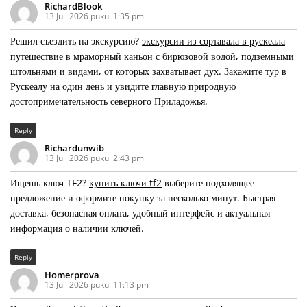
RichardBlook
13 Juli 2026 pukul 1:35 pm
Решил съездить на экскурсию?
экскурсии из сортавала в рускеала
путешествие в мраморный каньон с бирюзовой водой, подземными
штольнями и видами, от которых захватывает дух. Закажите тур в
Рускеалу на один день и увидите главную природную
достопримечательность северного Приладожья.
Reply
Richardunwib
13 Juli 2026 pukul 2:43 pm
Ищешь ключ TF2?
купить ключи tf2
выберите подходящее
предложение и оформите покупку за несколько минут. Быстрая
доставка, безопасная оплата, удобный интерфейс и актуальная
информация о наличии ключей.
Reply
Homerprova
13 Juli 2026 pukul 11:13 pm