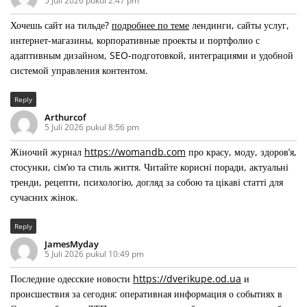
5 Juli 2026 pukul 2:47 pm
Хочешь сайт на тильде?
подробнее по теме
лендинги, сайты услуг,
интернет-магазины, корпоративные проекты и портфолио с
адаптивным дизайном, SEO-подготовкой, интеграциями и удобной
системой управления контентом.
Reply
Arthurcof
5 Juli 2026 pukul 8:56 pm
Жіночий журнал
https://womandb.com
про красу, моду, здоров’я,
стосунки, сім’ю та стиль життя. Читайте корисні поради, актуальні
тренди, рецепти, психологію, догляд за собою та цікаві статті для
сучасних жінок.
Reply
JamesMyday
5 Juli 2026 pukul 10:49 pm
Последние одесские новости
https://dverikupe.od.ua
и
происшествия за сегодня: оперативная информация о событиях в