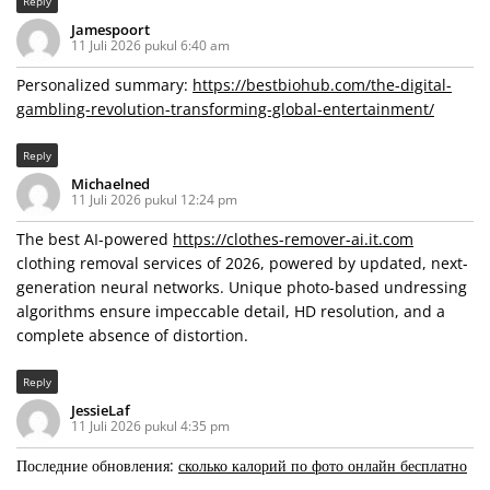
Reply
Jamespoort
11 Juli 2026 pukul 6:40 am
Personalized summary:
https://bestbiohub.com/the-digital-
gambling-revolution-transforming-global-entertainment/
Reply
Michaelned
11 Juli 2026 pukul 12:24 pm
The best AI-powered
https://clothes-remover-ai.it.com
clothing removal services of 2026, powered by updated, next-
generation neural networks. Unique photo-based undressing
algorithms ensure impeccable detail, HD resolution, and a
complete absence of distortion.
Reply
JessieLaf
11 Juli 2026 pukul 4:35 pm
Последние обновления:
сколько калорий по фото онлайн бесплатно