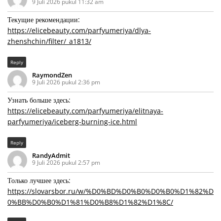
9 Juli 2026 pukul 11:32 am
Текущие рекомендации:
https://elicebeauty.com/parfyumeriya/dlya-
zhenshchin/filter/_a1813/
Reply
RaymondZen
9 Juli 2026 pukul 2:36 pm
Узнать больше здесь:
https://elicebeauty.com/parfyumeriya/elitnaya-
parfyumeriya/iceberg-burning-ice.html
Reply
RandyAdmit
9 Juli 2026 pukul 2:57 pm
Только лучшее здесь:
https://slovarsbor.ru/w/%D0%BD%D0%B0%D0%B0%D1%82%D
0%BB%D0%B0%D1%81%D0%B8%D1%82%D1%8C/