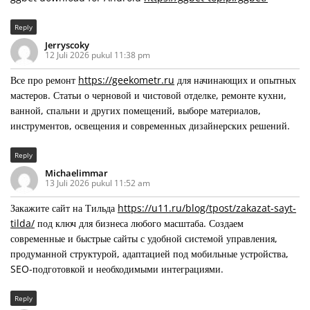
Reply
Jerryscoky
12 Juli 2026 pukul 11:38 pm
Все про ремонт
https://geekometr.ru
для начинающих и опытных
мастеров. Статьи о черновой и чистовой отделке, ремонте кухни,
ванной, спальни и других помещений, выборе материалов,
инструментов, освещения и современных дизайнерских решений.
Reply
Michaelimmar
13 Juli 2026 pukul 11:52 am
Закажите сайт на Тильда
https://u11.ru/blog/tpost/zakazat-sayt-
tilda/
под ключ для бизнеса любого масштаба. Создаем
современные и быстрые сайты с удобной системой управления,
продуманной структурой, адаптацией под мобильные устройства,
SEO-подготовкой и необходимыми интеграциями.
Reply