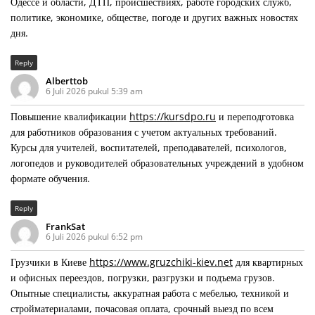
Одессе и области, ДТП, происшествиях, работе городских служб,
политике, экономике, обществе, погоде и других важных новостях
дня.
Reply
Alberttob
6 Juli 2026 pukul 5:39 am
Повышение квалификации
https://kursdpo.ru
и переподготовка
для работников образования с учетом актуальных требований.
Курсы для учителей, воспитателей, преподавателей, психологов,
логопедов и руководителей образовательных учреждений в удобном
формате обучения.
Reply
FrankSat
6 Juli 2026 pukul 6:52 pm
Грузчики в Киеве
https://www.gruzchiki-kiev.net
для квартирных
и офисных переездов, погрузки, разгрузки и подъема грузов.
Опытные специалисты, аккуратная работа с мебелью, техникой и
стройматериалами, почасовая оплата, срочный выезд по всем