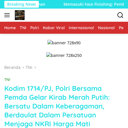
Langsung
an
Breaking News
Memasuki Fase Finishing: Pembangunan Musholla Res
ke
konten
Home
TNI
Polri
Kabar Viral
Internasional
Nasional
Peme
Beranda
TNI
TNI
Kodim 1714/PJ, Polri Bersama
Pemda Gelar Kirab Merah Putih:
Bersatu Dalam Keberagaman,
Berdaulat Dalam Persatuan
Menjaga NKRI Harga Mati