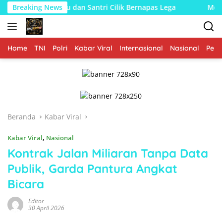
Langsung
bu dan Santri Cilik Bernapas Lega
Breaking News
Menyusun Genting, M
ke
konten
Home
TNI
Polri
Kabar Viral
Internasional
Nasional
Peme
Beranda
Kabar Viral
Kabar Viral
,
Nasional
Kontrak Jalan Miliaran Tanpa Data
Publik, Garda Pantura Angkat
Bicara
Editor
30 April 2026