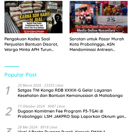
Pengakuan Kades Soal
Sorotan untuk Pasar Murah
Penjualan Bantuan Disorot,
Kota Probolinggo, ASN
Warga Minta APH Turun
Mendominasi Antrean
Tangan
Pembeli
Popular Post
1
20 Maret 2026
23355 Lihat
Satgas TNI Konga RDB XXXIX-G Gelar Layanan
Kesehatan dan Bantuan Kemanusiaan di Maliobongo
2
15 Oktober 2024
9087 Lihat
Dugaan Komitmen Fee Program P3-TGAI di
Probolinggo: LSM JAKPRO Siap Laporkan Oknum yang
Terlibat
3
28 Mei 2024
8918 Lihat
Viral..!! Berita Dugaan Pungli, Kepsek SMAN 1