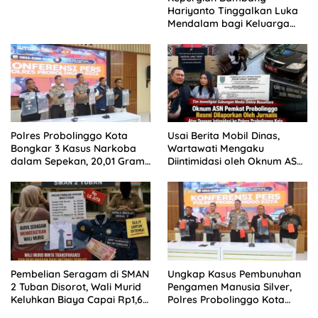
Hariyanto Tinggalkan Luka
Mendalam bagi Keluarga
Besar Patrolihukum.net
Polres Probolinggo Kota
Usai Berita Mobil Dinas,
Bongkar 3 Kasus Narkoba
Wartawati Mengaku
dalam Sepekan, 20,01 Gram
Diintimidasi oleh Oknum ASN
Sabu Disita
Pemkot Probolinggo dan
Tempuh Jalur Hukum
Pembelian Seragam di SMAN
Ungkap Kasus Pembunuhan
2 Tuban Disorot, Wali Murid
Pengamen Manusia Silver,
Keluhkan Biaya Capai Rp1,6
Polres Probolinggo Kota
Juta
Tangkap Dua Pelaku