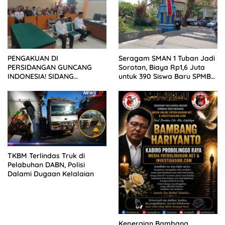
PENGAKUAN DI
Seragam SMAN 1 Tuban Jadi
PERSIDANGAN GUNCANG
Sorotan, Biaya Rp1,6 Juta
INDONESIA! SIDANG
untuk 390 Siswa Baru SPMB
TUNTUTAN DITUNDA,
2026
KELUARGA KORBAN
MENGAMUK DI PN MALANG
TKBM Terlindas Truk di
Pelabuhan DABN, Polisi
Dalami Dugaan Kelalaian
Kepergian Bambang