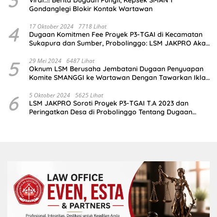
Gondanglegi Blokir Kontak Wartawan
4
17 Oktober 2024
7718 Lihat
Dugaan Komitmen Fee Proyek P3-TGAI di Kecamatan
Sukapura dan Sumber, Probolinggo: LSM JAKPRO Akan
Ambil Sikap
5
29 Mei 2024
6487 Lihat
Oknum LSM Berusaha Jembatani Dugaan Penyuapan
Komite SMANGGI ke Wartawan Dengan Tawarkan Iklan
2,5 Juta
6
5 Oktober 2024
5625 Lihat
LSM JAKPRO Soroti Proyek P3-TGAI T.A 2023 dan
Peringatkan Desa di Probolinggo Tentang Dugaan
Komitmen Fee Proyek P3-TGAI 2024