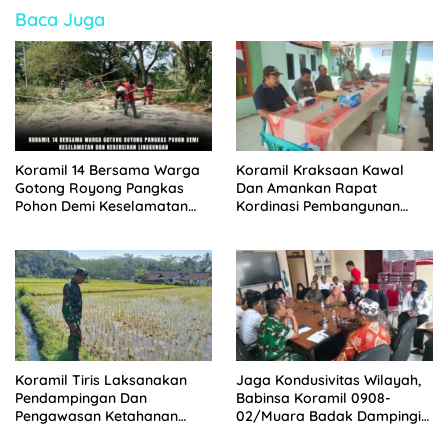
Baca Juga
Koramil 14 Bersama Warga
Koramil Kraksaan Kawal
Gotong Royong Pangkas
Dan Amankan Rapat
Pohon Demi Keselamatan
Kordinasi Pembangunan
dan Kebersihan Lingkungan
Sekolah Rakyat
Koramil Tiris Laksanakan
Jaga Kondusivitas Wilayah,
Pendampingan Dan
Babinsa Koramil 0908-
Pengawasan Ketahanan
02/Muara Badak Dampingi
Pangan
Mediasi Sengketa Lahan