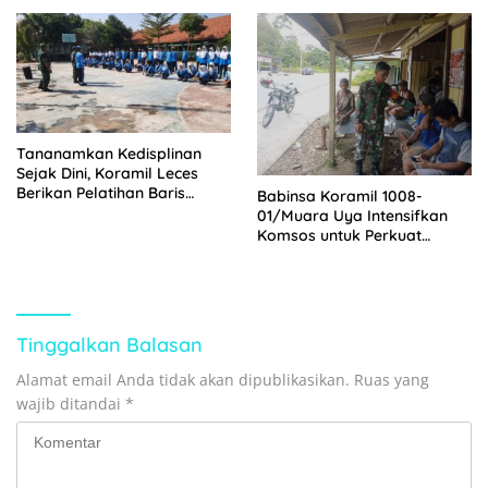
Warga
Tananamkan Kedisplinan
Sejak Dini, Koramil Leces
Berikan Pelatihan Baris
Babinsa Koramil 1008-
Berbaris Kepada Pelajar
01/Muara Uya Intensifkan
Komsos untuk Perkuat
Kemanunggalan TNI dan
Rakyat
Tinggalkan Balasan
Alamat email Anda tidak akan dipublikasikan.
Ruas yang
wajib ditandai
*