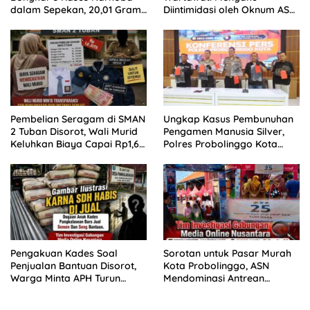
dalam Sepekan, 20,01 Gram
Diintimidasi oleh Oknum ASN
Sabu Disita
Pemkot Probolinggo dan
Tempuh Jalur Hukum
Pembelian Seragam di SMAN
Ungkap Kasus Pembunuhan
2 Tuban Disorot, Wali Murid
Pengamen Manusia Silver,
Keluhkan Biaya Capai Rp1,6
Polres Probolinggo Kota
Juta
Tangkap Dua Pelaku
Pengakuan Kades Soal
Sorotan untuk Pasar Murah
Penjualan Bantuan Disorot,
Kota Probolinggo, ASN
Warga Minta APH Turun
Mendominasi Antrean
Tangan
Pembeli