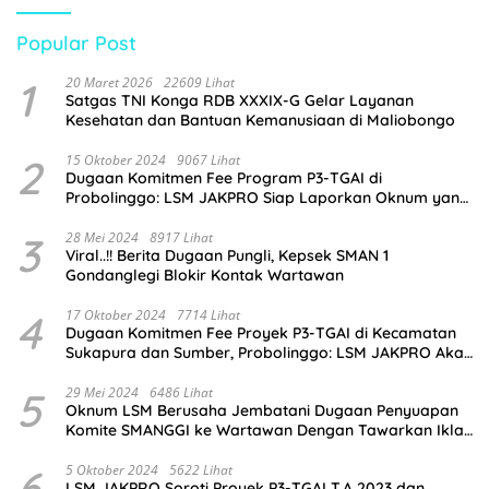
Popular Post
1
20 Maret 2026
22609 Lihat
Satgas TNI Konga RDB XXXIX-G Gelar Layanan
Kesehatan dan Bantuan Kemanusiaan di Maliobongo
2
15 Oktober 2024
9067 Lihat
Dugaan Komitmen Fee Program P3-TGAI di
Probolinggo: LSM JAKPRO Siap Laporkan Oknum yang
Terlibat
3
28 Mei 2024
8917 Lihat
Viral..!! Berita Dugaan Pungli, Kepsek SMAN 1
Gondanglegi Blokir Kontak Wartawan
4
17 Oktober 2024
7714 Lihat
Dugaan Komitmen Fee Proyek P3-TGAI di Kecamatan
Sukapura dan Sumber, Probolinggo: LSM JAKPRO Akan
Ambil Sikap
5
29 Mei 2024
6486 Lihat
Oknum LSM Berusaha Jembatani Dugaan Penyuapan
Komite SMANGGI ke Wartawan Dengan Tawarkan Iklan
2,5 Juta
6
5 Oktober 2024
5622 Lihat
LSM JAKPRO Soroti Proyek P3-TGAI T.A 2023 dan