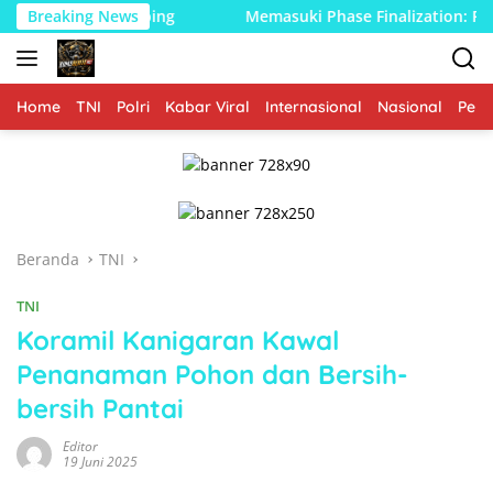
Langsung
k Kambing
Breaking News
Memasuki Phase Finalization: Renovasi Ruti
ke
konten
Home
TNI
Polri
Kabar Viral
Internasional
Nasional
Peme
Beranda
TNI
TNI
Koramil Kanigaran Kawal
Penanaman Pohon dan Bersih-
bersih Pantai
Editor
19 Juni 2025