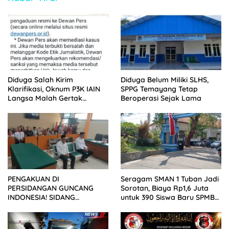
Diduga Salah Kirim
Diduga Belum Miliki SLHS,
Klarifikasi, Oknum P3K IAIN
SPPG Temayang Tetap
Langsa Malah Gertak
Beroperasi Sejak Lama
Wartawan ke Dewan Pers
PENGAKUAN DI
Seragam SMAN 1 Tuban Jadi
PERSIDANGAN GUNCANG
Sorotan, Biaya Rp1,6 Juta
INDONESIA! SIDANG
untuk 390 Siswa Baru SPMB
TUNTUTAN DITUNDA,
2026
KELUARGA KORBAN
MENGAMUK DI PN MALANG