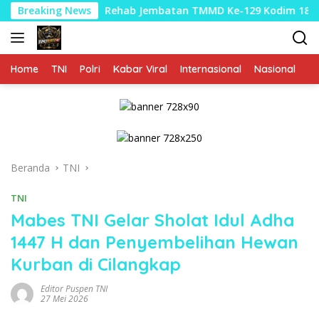
Langsung
Breaking News
Rehab Jembatan TMMD Ke-129 Kodim 1807/Sorong Selatan 
ke
konten
Home
TNI
Polri
Kabar Viral
Internasional
Nasional
P
Beranda
TNI
TNI
Mabes TNI Gelar Sholat Idul Adha
1447 H dan Penyembelihan Hewan
Kurban di Cilangkap
Editor Puspen TNI
27 Mei 2026