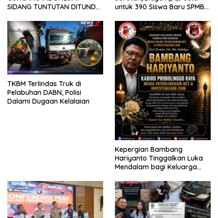
SIDANG TUNTUTAN DITUNDA,
untuk 390 Siswa Baru SPMB
KELUARGA KORBAN
2026
MENGAMUK DI PN MALANG
TKBM Terlindas Truk di
Pelabuhan DABN, Polisi
Dalami Dugaan Kelalaian
Kepergian Bambang
Hariyanto Tinggalkan Luka
Mendalam bagi Keluarga
Besar Patrolihukum.net