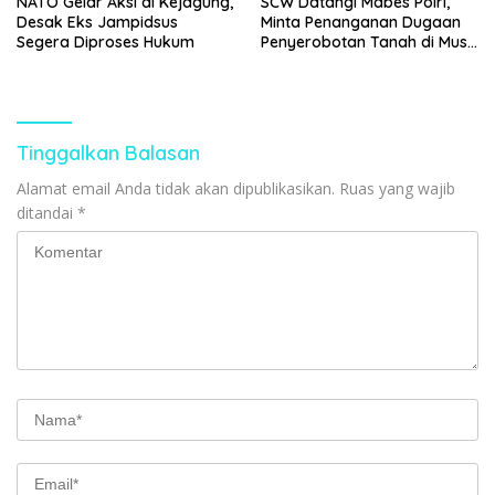
NATO Gelar Aksi di Kejagung,
SCW Datangi Mabes Polri,
Desak Eks Jampidsus
Minta Penanganan Dugaan
Segera Diproses Hukum
Penyerobotan Tanah di Musi
Banyuasin Diambil Alih
Tinggalkan Balasan
Alamat email Anda tidak akan dipublikasikan.
Ruas yang wajib
ditandai
*