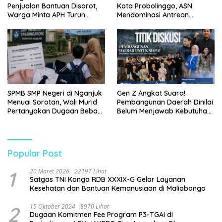
Penjualan Bantuan Disorot,
Kota Probolinggo, ASN
Warga Minta APH Turun
Mendominasi Antrean
Tangan
Pembeli
SPMB SMP Negeri di Nganjuk
Gen Z Angkat Suara!
Menuai Sorotan, Wali Murid
Pembangunan Daerah Dinilai
Pertanyakan Dugaan Beban
Belum Menjawab Kebutuhan
Biaya Seragam dan Peran
Generasi Muda
Pengawasan Dinas
Pendidikan
Popular Post
1
20 Maret 2026
22197 Lihat
Satgas TNI Konga RDB XXXIX-G Gelar Layanan
Kesehatan dan Bantuan Kemanusiaan di Maliobongo
2
15 Oktober 2024
8970 Lihat
Dugaan Komitmen Fee Program P3-TGAI di