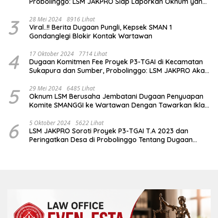
Probolinggo: LSM JAKPRO Siap Laporkan Oknum yang
Terlibat
3
28 Mei 2024
8916 Lihat
Viral..!! Berita Dugaan Pungli, Kepsek SMAN 1
Gondanglegi Blokir Kontak Wartawan
4
17 Oktober 2024
7714 Lihat
Dugaan Komitmen Fee Proyek P3-TGAI di Kecamatan
Sukapura dan Sumber, Probolinggo: LSM JAKPRO Akan
Ambil Sikap
5
29 Mei 2024
6485 Lihat
Oknum LSM Berusaha Jembatani Dugaan Penyuapan
Komite SMANGGI ke Wartawan Dengan Tawarkan Iklan
2,5 Juta
6
5 Oktober 2024
5622 Lihat
LSM JAKPRO Soroti Proyek P3-TGAI T.A 2023 dan
Peringatkan Desa di Probolinggo Tentang Dugaan
Komitmen Fee Proyek P3-TGAI 2024