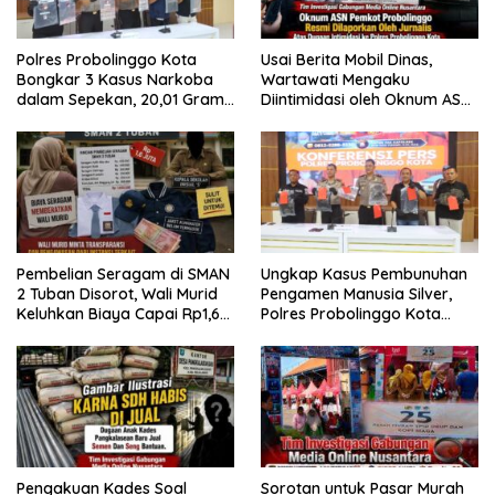
Polres Probolinggo Kota
Usai Berita Mobil Dinas,
Bongkar 3 Kasus Narkoba
Wartawati Mengaku
dalam Sepekan, 20,01 Gram
Diintimidasi oleh Oknum ASN
Sabu Disita
Pemkot Probolinggo dan
Tempuh Jalur Hukum
Pembelian Seragam di SMAN
Ungkap Kasus Pembunuhan
2 Tuban Disorot, Wali Murid
Pengamen Manusia Silver,
Keluhkan Biaya Capai Rp1,6
Polres Probolinggo Kota
Juta
Tangkap Dua Pelaku
Pengakuan Kades Soal
Sorotan untuk Pasar Murah