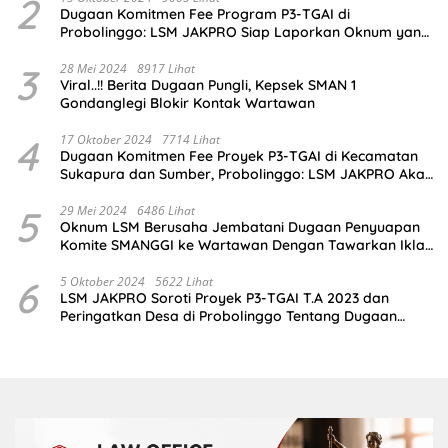
2
Dugaan Komitmen Fee Program P3-TGAI di
Probolinggo: LSM JAKPRO Siap Laporkan Oknum yang
Terlibat
3
28 Mei 2024
8917 Lihat
Viral..!! Berita Dugaan Pungli, Kepsek SMAN 1
Gondanglegi Blokir Kontak Wartawan
4
17 Oktober 2024
7714 Lihat
Dugaan Komitmen Fee Proyek P3-TGAI di Kecamatan
Sukapura dan Sumber, Probolinggo: LSM JAKPRO Akan
Ambil Sikap
5
29 Mei 2024
6486 Lihat
Oknum LSM Berusaha Jembatani Dugaan Penyuapan
Komite SMANGGI ke Wartawan Dengan Tawarkan Iklan
2,5 Juta
6
5 Oktober 2024
5622 Lihat
LSM JAKPRO Soroti Proyek P3-TGAI T.A 2023 dan
Peringatkan Desa di Probolinggo Tentang Dugaan
Komitmen Fee Proyek P3-TGAI 2024