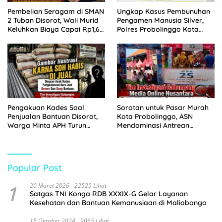
Pembelian Seragam di SMAN
Ungkap Kasus Pembunuhan
2 Tuban Disorot, Wali Murid
Pengamen Manusia Silver,
Keluhkan Biaya Capai Rp1,6
Polres Probolinggo Kota
Juta
Tangkap Dua Pelaku
Pengakuan Kades Soal
Sorotan untuk Pasar Murah
Penjualan Bantuan Disorot,
Kota Probolinggo, ASN
Warga Minta APH Turun
Mendominasi Antrean
Tangan
Pembeli
Popular Post
1
20 Maret 2026
22529 Lihat
Satgas TNI Konga RDB XXXIX-G Gelar Layanan
Kesehatan dan Bantuan Kemanusiaan di Maliobongo
15 Oktober 2024
9065 Lihat