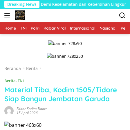
Langsung
as Pohon Demi Keselamatan dan Kebersihan Lingkungan
Breaking News
ke
konten
Home
TNI
Polri
Kabar Viral
Internasional
Nasional
Peme
Beranda
Berita
Berita
,
TNI
Material Tiba, Kodim 1505/Tidore
Siap Bangun Jembatan Garuda
Editor Kodim Tidore
15 April 2026