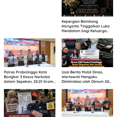
Kepergian Bambang
Hariyanto Tinggalkan Luka
Mendalam bagi Keluarga
Besar Patrolihukum.net
Polres Probolinggo Kota
Usai Berita Mobil Dinas,
Bongkar 3 Kasus Narkoba
Wartawati Mengaku
dalam Sepekan, 20,01 Gram
Diintimidasi oleh Oknum ASN
Sabu Disita
Pemkot Probolinggo dan
Tempuh Jalur Hukum