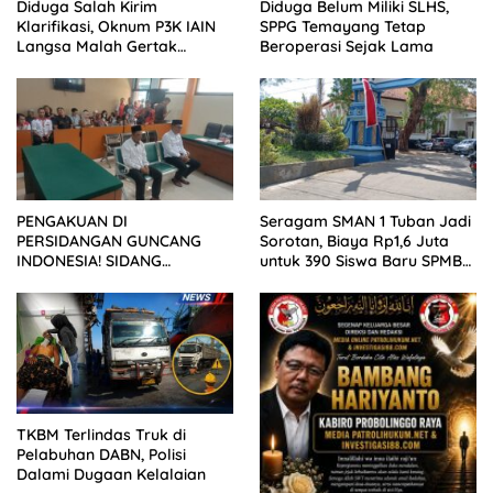
Diduga Salah Kirim
Diduga Belum Miliki SLHS,
Klarifikasi, Oknum P3K IAIN
SPPG Temayang Tetap
Langsa Malah Gertak
Beroperasi Sejak Lama
Wartawan ke Dewan Pers
PENGAKUAN DI
Seragam SMAN 1 Tuban Jadi
PERSIDANGAN GUNCANG
Sorotan, Biaya Rp1,6 Juta
INDONESIA! SIDANG
untuk 390 Siswa Baru SPMB
TUNTUTAN DITUNDA,
2026
KELUARGA KORBAN
MENGAMUK DI PN MALANG
TKBM Terlindas Truk di
Pelabuhan DABN, Polisi
Dalami Dugaan Kelalaian