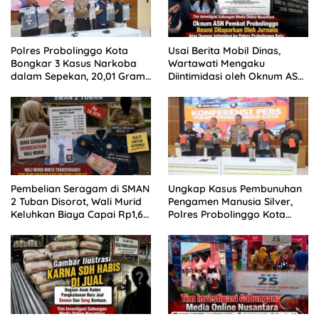
Polres Probolinggo Kota
Usai Berita Mobil Dinas,
Bongkar 3 Kasus Narkoba
Wartawati Mengaku
dalam Sepekan, 20,01 Gram
Diintimidasi oleh Oknum ASN
Sabu Disita
Pemkot Probolinggo dan
Tempuh Jalur Hukum
Pembelian Seragam di SMAN
Ungkap Kasus Pembunuhan
2 Tuban Disorot, Wali Murid
Pengamen Manusia Silver,
Keluhkan Biaya Capai Rp1,6
Polres Probolinggo Kota
Juta
Tangkap Dua Pelaku