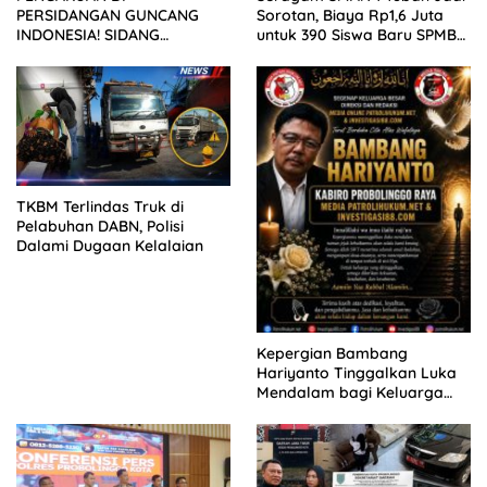
PERSIDANGAN GUNCANG
Sorotan, Biaya Rp1,6 Juta
INDONESIA! SIDANG
untuk 390 Siswa Baru SPMB
TUNTUTAN DITUNDA,
2026
KELUARGA KORBAN
MENGAMUK DI PN MALANG
TKBM Terlindas Truk di
Pelabuhan DABN, Polisi
Dalami Dugaan Kelalaian
Kepergian Bambang
Hariyanto Tinggalkan Luka
Mendalam bagi Keluarga
Besar Patrolihukum.net