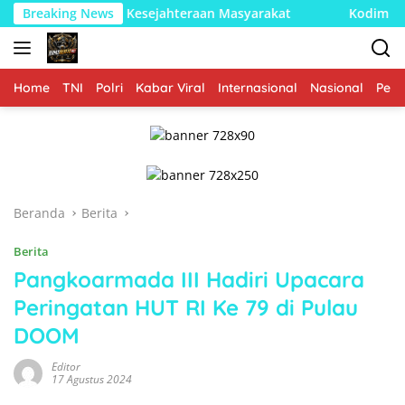
Langsung
njang Kesejahteraan Masyarakat
Breaking News
Kodim 1002/HST Perkua
ke
konten
Home
TNI
Polri
Kabar Viral
Internasional
Nasional
Peme
Beranda
Berita
Berita
Pangkoarmada III Hadiri Upacara
Peringatan HUT RI Ke 79 di Pulau
DOOM
Editor
17 Agustus 2024