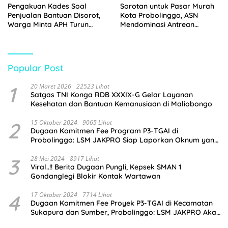
Pengakuan Kades Soal
Sorotan untuk Pasar Murah
Penjualan Bantuan Disorot,
Kota Probolinggo, ASN
Warga Minta APH Turun
Mendominasi Antrean
Tangan
Pembeli
Popular Post
1
20 Maret 2026
22523 Lihat
Satgas TNI Konga RDB XXXIX-G Gelar Layanan
Kesehatan dan Bantuan Kemanusiaan di Maliobongo
2
15 Oktober 2024
9065 Lihat
Dugaan Komitmen Fee Program P3-TGAI di
Probolinggo: LSM JAKPRO Siap Laporkan Oknum yang
Terlibat
3
28 Mei 2024
8917 Lihat
Viral..!! Berita Dugaan Pungli, Kepsek SMAN 1
Gondanglegi Blokir Kontak Wartawan
4
17 Oktober 2024
7714 Lihat
Dugaan Komitmen Fee Proyek P3-TGAI di Kecamatan
Sukapura dan Sumber, Probolinggo: LSM JAKPRO Akan
Ambil Sikap