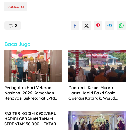
upacara
2
Baca Juga
Peringatan Hari Veteran
Danramil Kelua-Muara
Nasional 2026 Kemenhan
Harus Hadiri Bakti Sosial
Renovasi Sekretariat LVRI
Operasi Katarak, Wujud
dan Bedah Rumah Veteran
Dukungan TNI bagi
di 19 Provinsi
Kesehatan Masyarakat
PASITER KODIM 0902/BRU
HADIRI GERAKAN TANAM
SERENTAK 50.000 HEKTAR DI
KAMPUNG MELATI JAYA