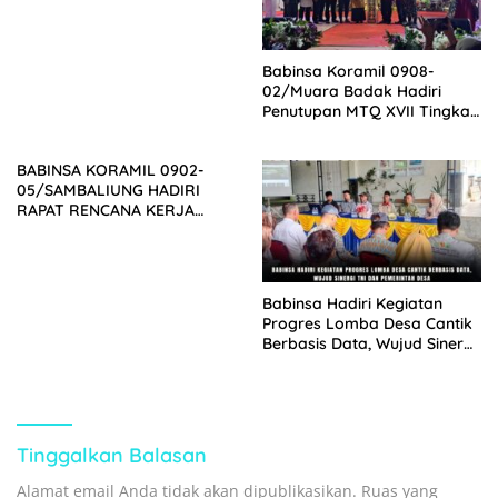
Babinsa Koramil 0908-
02/Muara Badak Hadiri
Penutupan MTQ XVII Tingkat
Kecamatan Muara Badak di
Desa Batu-Batu
BABINSA KORAMIL 0902-
05/SAMBALIUNG HADIRI
RAPAT RENCANA KERJA
KAMPUNG TUMBIT DAYAK
Babinsa Hadiri Kegiatan
Progres Lomba Desa Cantik
Berbasis Data, Wujud Sinergi
TNI Dan Pemerintah Desa
Tinggalkan Balasan
Alamat email Anda tidak akan dipublikasikan.
Ruas yang