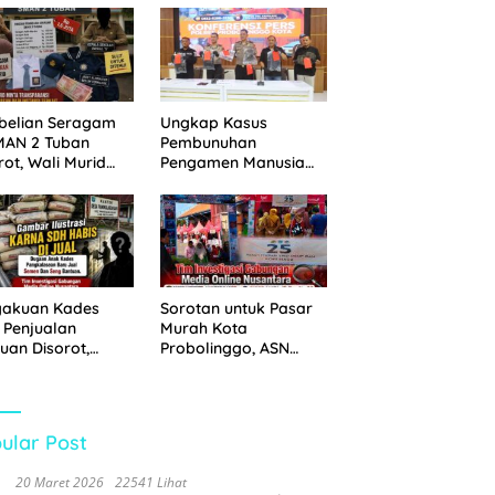
 Disita
Pemkot Probolinggo
dan Tempuh Jalur
Hukum
belian Seragam
Ungkap Kasus
MAN 2 Tuban
Pembunuhan
rot, Wali Murid
Pengamen Manusia
hkan Biaya Capai
Silver, Polres
6 Juta
Probolinggo Kota
Tangkap Dua Pelaku
gakuan Kades
Sorotan untuk Pasar
 Penjualan
Murah Kota
uan Disorot,
Probolinggo, ASN
ga Minta APH
Mendominasi Antrean
n Tangan
Pembeli
ular Post
20 Maret 2026
22541 Lihat