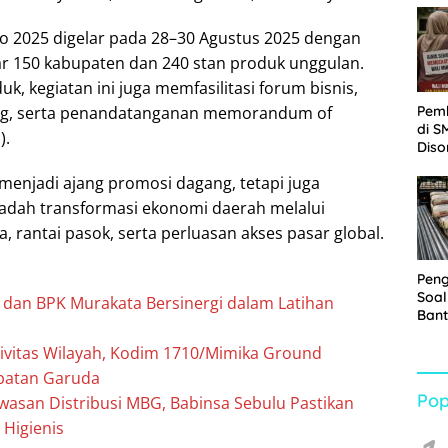
Sabu
 2025 digelar pada 28–30 Agustus 2025 dengan
r 150 kabupaten dan 240 stan produk unggulan.
k, kegiatan ini juga memfasilitasi forum bisnis,
Pem
ng, serta penandatanganan memorandum of
di S
).
Diso
Kelu
 menjadi ajang promosi dagang, tetapi juga
Rp1,
adah transformasi ekonomi daerah melalui
a, rantai pasok, serta perluasan akses pasar global.
Pen
Soal
D dan BPK Murakata Bersinergi dalam Latihan
Bant
War
ivitas Wilayah, Kodim 1710/Mimika Ground
Turu
mbatan Garuda
Pop
asan Distribusi MBG, Babinsa Sebulu Pastikan
Higienis