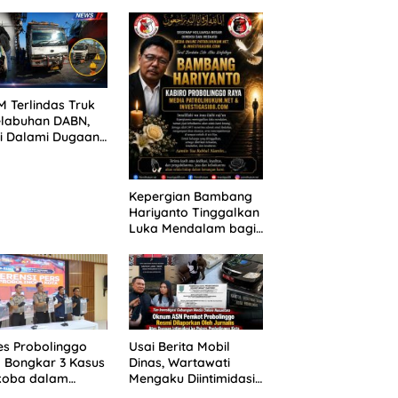
ANG TUNTUTAN
untuk 390 Siswa Baru
UNDA, KELUARGA
SPMB 2026
BAN MENGAMUK
PN MALANG
 Terlindas Truk
elabuhan DABN,
si Dalami Dugaan
laian
Kepergian Bambang
Hariyanto Tinggalkan
Luka Mendalam bagi
Keluarga Besar
Patrolihukum.net
es Probolinggo
Usai Berita Mobil
 Bongkar 3 Kasus
Dinas, Wartawati
koba dalam
Mengaku Diintimidasi
kan, 20,01 Gram
oleh Oknum ASN