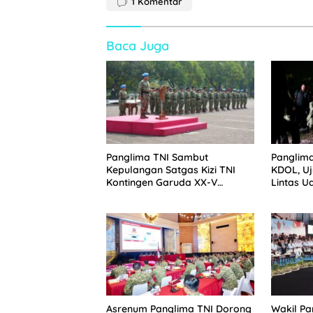
1
Komentar
Baca Juga
Panglima TNI Sambut
Panglima
Kepulangan Satgas Kizi TNI
KDOL, Uj
Kontingen Garuda XX-V
Lintas U
MONUSCO
Terinteg
Asrenum Panglima TNI Dorong
Wakil Pa