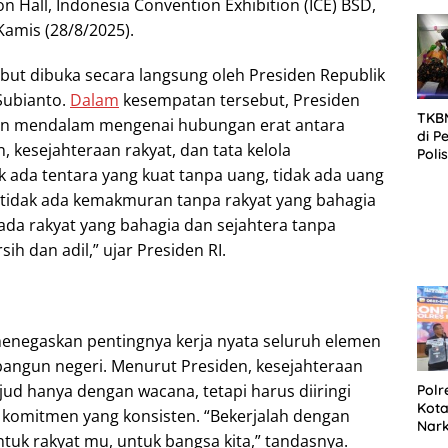
 Hall, Indonesia Convention Exhibition (ICE) BSD,
SID
DIT
Kamis (28/8/2025).
KOR
DI 
ebut dibuka secara langsung oleh Presiden Republik
Subianto.
Dalam
kesempatan tersebut, Presiden
TKBM
n mendalam mengenai hubungan erat antara
di P
 kesejahteraan rakyat, dan tata kelola
Poli
Kela
k ada tentara yang kuat tanpa uang, tidak ada uang
tidak ada kemakmuran tanpa rakyat yang bahagia
 ada rakyat yang bahagia dan sejahtera tanpa
ih dan adil,” ujar Presiden RI.
enegaskan pentingnya kerja nyata seluruh elemen
ngun negeri. Menurut Presiden, kesejahteraan
ud hanya dengan wacana, tetapi harus diiringi
Polr
Kota
 komitmen yang konsisten. “Bekerjalah dengan
Nar
uk rakyat mu, untuk bangsa kita,” tandasnya.
Sepe