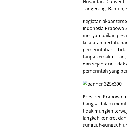
Nusantara Convention
Tangerang, Banten, 
Kegiatan akbar ters
Indonesia Prabowo 
menyampaikan pesa
kekuatan pertahanan,
pemerintahan. “Tida
tanpa kemakmuran, 
dan sejahtera, tidak
pemerintah yang bers
Presiden Prabowo m
bangsa dalam memba
tidak mungkin terwuj
langkah konkret dan
sungguh-sungguh unt