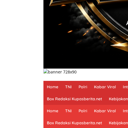
Home
TNI
Polri
Kabar Viral
In
Box Redaksi Kupasberita.net
Kebijakan
Home
TNI
Polri
Kabar Viral
In
Box Redaksi Kupasberita.net
Kebijakan