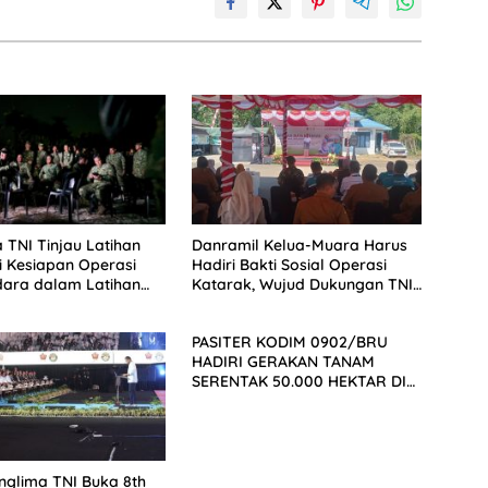
 TNI Tinjau Latihan
Danramil Kelua-Muara Harus
i Kesiapan Operasi
Hadiri Bakti Sosial Operasi
dara dalam Latihan
Katarak, Wujud Dukungan TNI
rasi TNI 2026
bagi Kesehatan Masyarakat
PASITER KODIM 0902/BRU
HADIRI GERAKAN TANAM
SERENTAK 50.000 HEKTAR DI
KAMPUNG MELATI JAYA
nglima TNI Buka 8th