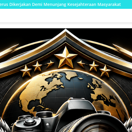
nunjang Kesejahteraan Masyarakat
Kodim 1002/HST Perku