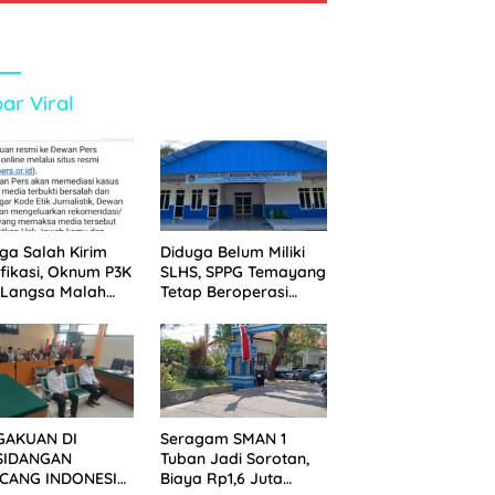
ar Viral
ga Salah Kirim
Diduga Belum Miliki
ifikasi, Oknum P3K
SLHS, SPPG Temayang
 Langsa Malah
Tetap Beroperasi
tak Wartawan ke
Sejak Lama
an Pers
GAKUAN DI
Seragam SMAN 1
SIDANGAN
Tuban Jadi Sorotan,
CANG INDONESIA!
Biaya Rp1,6 Juta