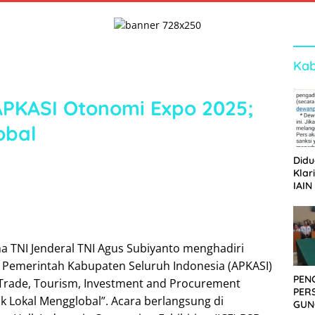
Kab
APKASI Otonomi Expo 2025;
obal
Didu
Klar
IAIN
Ger
Dew
a TNI Jenderal TNI Agus Subiyanto menghadiri
 Pemerintah Kabupaten Seluruh Indonesia (APKASI)
PEN
Trade, Tourism, Investment and Procurement
PER
 Lokal Mengglobal”. Acara berlangsung di
GUN