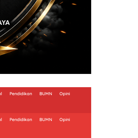
al
Pendidikan
BUMN
Opini
al
Pendidikan
BUMN
Opini