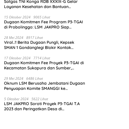
Satgas TNI Konga RDB XXXIX-G Gelar
Layanan Kesehatan dan Bantuan
Kemanusiaan di Maliobongo
15 Oktober 2024
9065 Lihat
Dugaan Komitmen Fee Program P3-TGAI
di Probolinggo: LSM JAKPRO Siap
Laporkan Oknum yang Terlibat
28 Mei 2024
8917 Lihat
Viral..!! Berita Dugaan Pungli, Kepsek
SMAN 1 Gondanglegi Blokir Kontak
Wartawan
17 Oktober 2024
7714 Lihat
Dugaan Komitmen Fee Proyek P3-TGAI di
Kecamatan Sukapura dan Sumber,
Probolinggo: LSM JAKPRO Akan Ambil
Sikap
29 Mei 2024
6486 Lihat
Oknum LSM Berusaha Jembatani Dugaan
Penyuapan Komite SMANGGI ke
Wartawan Dengan Tawarkan Iklan 2,5
Juta
5 Oktober 2024
5622 Lihat
LSM JAKPRO Soroti Proyek P3-TGAI T.A
2023 dan Peringatkan Desa di
Probolinggo Tentang Dugaan Komitmen
Fee Proyek P3-TGAI 2024