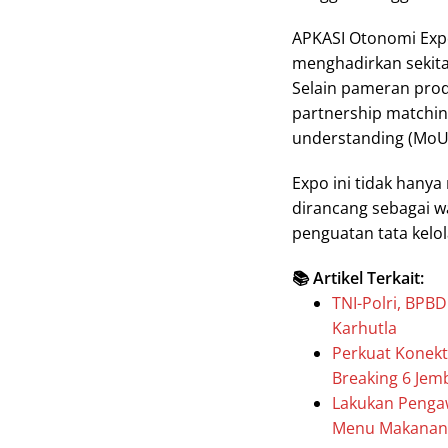
APKASI Otonomi Expo
menghadirkan sekita
Selain pameran produ
partnership matchi
understanding (MoU
Expo ini tidak hanya
dirancang sebagai w
penguatan tata kelol
📚 Artikel Terkait:
TNI-Polri, BPB
Karhutla
Perkuat Konekt
Breaking 6 Je
Lakukan Pengaw
Menu Makanan 