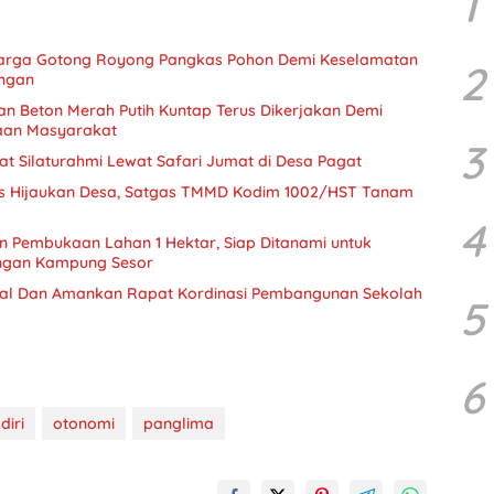
1
arga Gotong Royong Pangkas Pohon Demi Keselamatan
2
ungan
 Beton Merah Putih Kuntap Terus Dikerjakan Demi
aan Masyarakat
3
t Silaturahmi Lewat Safari Jumat di Desa Pagat
us Hijaukan Desa, Satgas TMMD Kodim 1002/HST Tanam
4
 Pembukaan Lahan 1 Hektar, Siap Ditanami untuk
ngan Kampung Sesor
al Dan Amankan Rapat Kordinasi Pembangunan Sekolah
5
6
diri
otonomi
panglima