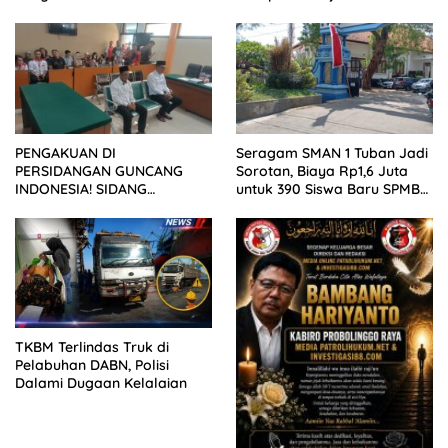
Wartawan ke Dewan Pers
PENGAKUAN DI
Seragam SMAN 1 Tuban Jadi
PERSIDANGAN GUNCANG
Sorotan, Biaya Rp1,6 Juta
INDONESIA! SIDANG
untuk 390 Siswa Baru SPMB
TUNTUTAN DITUNDA,
2026
KELUARGA KORBAN
MENGAMUK DI PN MALANG
TKBM Terlindas Truk di
Pelabuhan DABN, Polisi
Dalami Dugaan Kelalaian