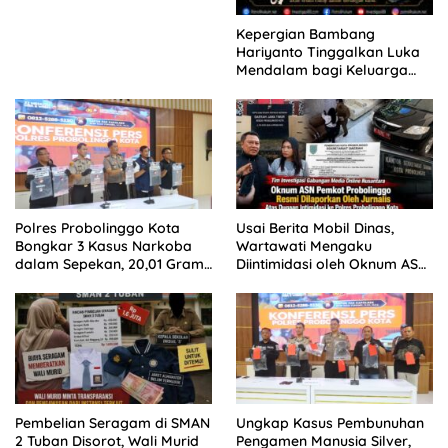
Kepergian Bambang
Hariyanto Tinggalkan Luka
Mendalam bagi Keluarga
Besar Patrolihukum.net
Polres Probolinggo Kota
Usai Berita Mobil Dinas,
Bongkar 3 Kasus Narkoba
Wartawati Mengaku
dalam Sepekan, 20,01 Gram
Diintimidasi oleh Oknum ASN
Sabu Disita
Pemkot Probolinggo dan
Tempuh Jalur Hukum
Pembelian Seragam di SMAN
Ungkap Kasus Pembunuhan
2 Tuban Disorot, Wali Murid
Pengamen Manusia Silver,