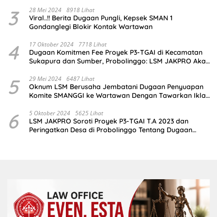
Terlibat
3
28 Mei 2024
8918 Lihat
Viral..!! Berita Dugaan Pungli, Kepsek SMAN 1
Gondanglegi Blokir Kontak Wartawan
4
17 Oktober 2024
7718 Lihat
Dugaan Komitmen Fee Proyek P3-TGAI di Kecamatan
Sukapura dan Sumber, Probolinggo: LSM JAKPRO Akan
Ambil Sikap
5
29 Mei 2024
6487 Lihat
Oknum LSM Berusaha Jembatani Dugaan Penyuapan
Komite SMANGGI ke Wartawan Dengan Tawarkan Iklan
2,5 Juta
6
5 Oktober 2024
5625 Lihat
LSM JAKPRO Soroti Proyek P3-TGAI T.A 2023 dan
Peringatkan Desa di Probolinggo Tentang Dugaan
Komitmen Fee Proyek P3-TGAI 2024