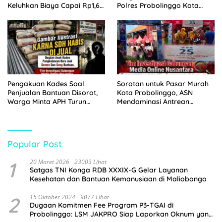
Keluhkan Biaya Capai Rp1,6
Polres Probolinggo Kota
Juta
Tangkap Dua Pelaku
Pengakuan Kades Soal
Sorotan untuk Pasar Murah
Penjualan Bantuan Disorot,
Kota Probolinggo, ASN
Warga Minta APH Turun
Mendominasi Antrean
Tangan
Pembeli
Popular Post
1
20 Maret 2026
23003 Lihat
Satgas TNI Konga RDB XXXIX-G Gelar Layanan
Kesehatan dan Bantuan Kemanusiaan di Maliobongo
2
15 Oktober 2024
9077 Lihat
Dugaan Komitmen Fee Program P3-TGAI di
Probolinggo: LSM JAKPRO Siap Laporkan Oknum yang