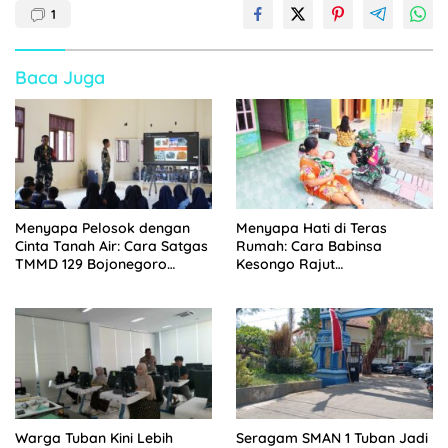
1
Baca Juga
Menyapa Pelosok dengan
Menyapa Hati di Teras
Cinta Tanah Air: Cara Satgas
Rumah: Cara Babinsa
TMMD 129 Bojonegoro
Kesongo Rajut
Menyiapkan Pemimpin Masa
Kebersamaan di TMMD 129
Depan
Bojonegoro
Warga Tuban Kini Lebih
Seragam SMAN 1 Tuban Jadi