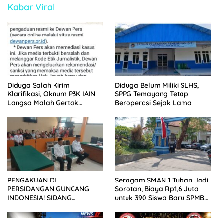
Kabar Viral
Diduga Salah Kirim
Diduga Belum Miliki SLHS,
Klarifikasi, Oknum P3K IAIN
SPPG Temayang Tetap
Langsa Malah Gertak
Beroperasi Sejak Lama
Wartawan ke Dewan Pers
PENGAKUAN DI
Seragam SMAN 1 Tuban Jadi
PERSIDANGAN GUNCANG
Sorotan, Biaya Rp1,6 Juta
INDONESIA! SIDANG
untuk 390 Siswa Baru SPMB
TUNTUTAN DITUNDA,
2026
KELUARGA KORBAN