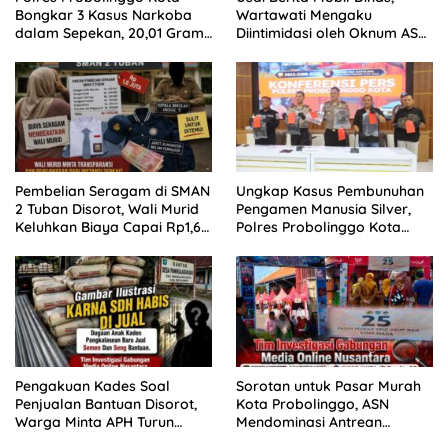
Bongkar 3 Kasus Narkoba
Wartawati Mengaku
dalam Sepekan, 20,01 Gram
Diintimidasi oleh Oknum ASN
Sabu Disita
Pemkot Probolinggo dan
Tempuh Jalur Hukum
Pembelian Seragam di SMAN
Ungkap Kasus Pembunuhan
2 Tuban Disorot, Wali Murid
Pengamen Manusia Silver,
Keluhkan Biaya Capai Rp1,6
Polres Probolinggo Kota
Juta
Tangkap Dua Pelaku
Pengakuan Kades Soal
Sorotan untuk Pasar Murah
Penjualan Bantuan Disorot,
Kota Probolinggo, ASN
Warga Minta APH Turun
Mendominasi Antrean
Tangan
Pembeli