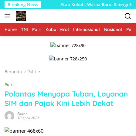
Langsung
o
Breaking News
Atap Kokoh, Warna Baru: Sinergi Satgas TMMD 129 Boj
ke
konten
Home
TNI
Polri
Kabar Viral
Internasional
Nasional
Peme
Beranda
Polri
Polri
Polantas Menyapa Tuban, Layanan
SIM dan Pajak Kini Lebih Dekat
Editor
18 April 2026