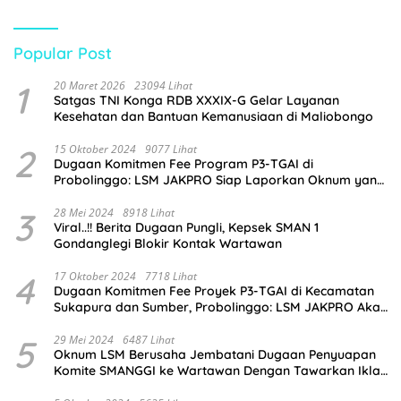
Popular Post
1
20 Maret 2026
23094 Lihat
Satgas TNI Konga RDB XXXIX-G Gelar Layanan
Kesehatan dan Bantuan Kemanusiaan di Maliobongo
2
15 Oktober 2024
9077 Lihat
Dugaan Komitmen Fee Program P3-TGAI di
Probolinggo: LSM JAKPRO Siap Laporkan Oknum yang
Terlibat
3
28 Mei 2024
8918 Lihat
Viral..!! Berita Dugaan Pungli, Kepsek SMAN 1
Gondanglegi Blokir Kontak Wartawan
4
17 Oktober 2024
7718 Lihat
Dugaan Komitmen Fee Proyek P3-TGAI di Kecamatan
Sukapura dan Sumber, Probolinggo: LSM JAKPRO Akan
Ambil Sikap
5
29 Mei 2024
6487 Lihat
Oknum LSM Berusaha Jembatani Dugaan Penyuapan
Komite SMANGGI ke Wartawan Dengan Tawarkan Iklan
2,5 Juta