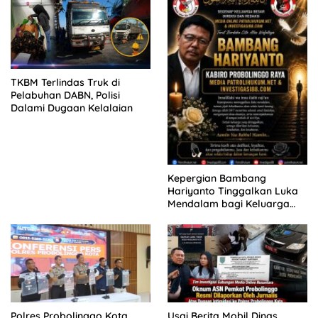
MENGAMUK DI PN MALANG
TKBM Terlindas Truk di
Pelabuhan DABN, Polisi
Dalami Dugaan Kelalaian
Kepergian Bambang
Hariyanto Tinggalkan Luka
Mendalam bagi Keluarga
Besar Patrolihukum.net
Polres Probolinggo Kota
Usai Berita Mobil Dinas,