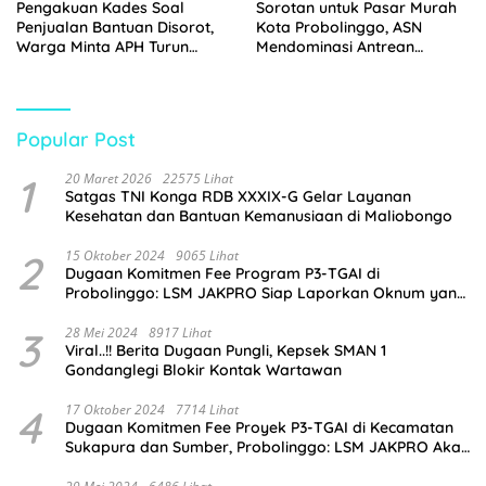
Pengakuan Kades Soal
Sorotan untuk Pasar Murah
Penjualan Bantuan Disorot,
Kota Probolinggo, ASN
Warga Minta APH Turun
Mendominasi Antrean
Tangan
Pembeli
Popular Post
1
20 Maret 2026
22575 Lihat
Satgas TNI Konga RDB XXXIX-G Gelar Layanan
Kesehatan dan Bantuan Kemanusiaan di Maliobongo
2
15 Oktober 2024
9065 Lihat
Dugaan Komitmen Fee Program P3-TGAI di
Probolinggo: LSM JAKPRO Siap Laporkan Oknum yang
Terlibat
3
28 Mei 2024
8917 Lihat
Viral..!! Berita Dugaan Pungli, Kepsek SMAN 1
Gondanglegi Blokir Kontak Wartawan
4
17 Oktober 2024
7714 Lihat
Dugaan Komitmen Fee Proyek P3-TGAI di Kecamatan
Sukapura dan Sumber, Probolinggo: LSM JAKPRO Akan
Ambil Sikap