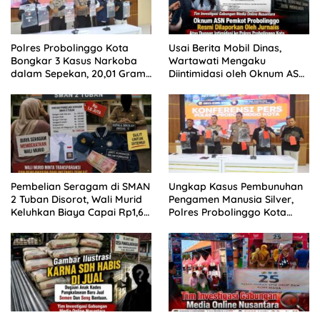
Polres Probolinggo Kota
Usai Berita Mobil Dinas,
Bongkar 3 Kasus Narkoba
Wartawati Mengaku
dalam Sepekan, 20,01 Gram
Diintimidasi oleh Oknum ASN
Sabu Disita
Pemkot Probolinggo dan
Tempuh Jalur Hukum
Pembelian Seragam di SMAN
Ungkap Kasus Pembunuhan
2 Tuban Disorot, Wali Murid
Pengamen Manusia Silver,
Keluhkan Biaya Capai Rp1,6
Polres Probolinggo Kota
Juta
Tangkap Dua Pelaku