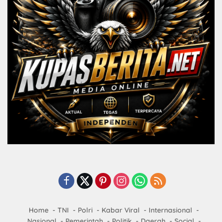
Home
TNI
Polri
Kabar Viral
Internasional
Nasional
Pemerintah
Politik
Daerah
Social