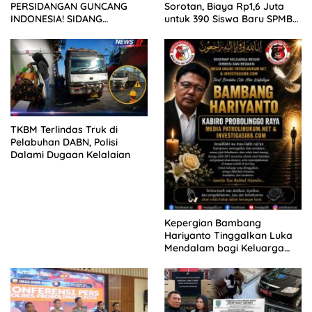
PERSIDANGAN GUNCANG
Sorotan, Biaya Rp1,6 Juta
INDONESIA! SIDANG
untuk 390 Siswa Baru SPMB
TUNTUTAN DITUNDA,
2026
KELUARGA KORBAN
MENGAMUK DI PN MALANG
TKBM Terlindas Truk di
Pelabuhan DABN, Polisi
Dalami Dugaan Kelalaian
Kepergian Bambang
Hariyanto Tinggalkan Luka
Mendalam bagi Keluarga
Besar Patrolihukum.net