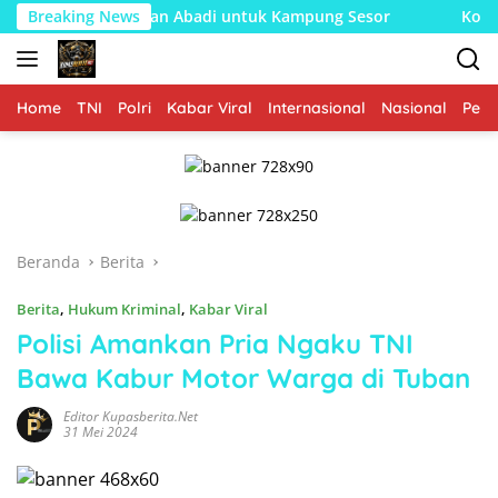
Langsung
angan Abadi untuk Kampung Sesor
Breaking News
Kolaborasi Lanud Sja
ke
konten
Home
TNI
Polri
Kabar Viral
Internasional
Nasional
Peme
Beranda
Berita
Berita
,
Hukum Kriminal
,
Kabar Viral
Polisi Amankan Pria Ngaku TNI
Bawa Kabur Motor Warga di Tuban
Editor Kupasberita.net
31 Mei 2024