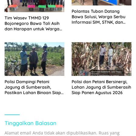
Polantas Tuban Datang
Bawa Solusi, Warga Serbu
Tim Wasev TMMD 129
Informasi SIM, STNK, dan
Bojonegoro Bawa Tali Asih
BPKB di Lapangan
dan Harapan untuk Warga
Kesongo
Polisi Dampingi Petani
Polisi dan Petani Bersinergi,
Jagung di Sumberasih,
Lahan Jagung di Sumberasih
Pastikan Lahan Binaan Siap
Siap Panen Agustus 2026
Dukung Ketahanan Pangan
Tinggalkan Balasan
Alamat email Anda tidak akan dipublikasikan.
Ruas yang