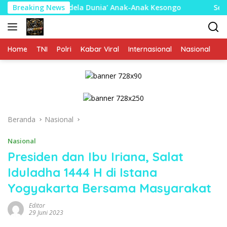
Langsung
a ‘Jendela Dunia’ Anak-Anak Kesongo
Breaking News
Sentuh Hati Gen
ke
konten
Home
TNI
Polri
Kabar Viral
Internasional
Nasional
P
Beranda
Nasional
Nasional
Presiden dan Ibu Iriana, Salat
Iduladha 1444 H di Istana
Yogyakarta Bersama Masyarakat
Editor
29 Juni 2023