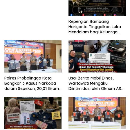
Kepergian Bambang
Hariyanto Tinggalkan Luka
Mendalam bagi Keluarga
Besar Patrolihukum.net
Polres Probolinggo Kota
Usai Berita Mobil Dinas,
Bongkar 3 Kasus Narkoba
Wartawati Mengaku
dalam Sepekan, 20,01 Gram
Diintimidasi oleh Oknum ASN
Sabu Disita
Pemkot Probolinggo dan
Tempuh Jalur Hukum