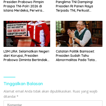
Presiden Prabowo Pimpin
Panglima TNI Dampingi
Praspa TNI-Polri 2026 di
Presiden RI Panen Raya
Istana Merdeka, Perwira
Terpadu TNI, Perkuat
Baru Resmi Dilantik
Ketahanan Pangan Nasional
LSM LIRA: Selamatkan Negeri
Catatan Politik Bamsoet:
dari Korupsi, Presiden
Presiden Sudah Tahu
Prabowo Diminta Bertindak
Abnormalitas Pada Tata
Tegas
Kelola Program Prioritas
Tinggalkan Balasan
Alamat email Anda tidak akan dipublikasikan.
Ruas yang wajib
ditandai
*