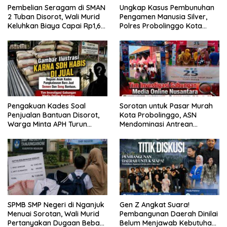
Pembelian Seragam di SMAN
Ungkap Kasus Pembunuhan
2 Tuban Disorot, Wali Murid
Pengamen Manusia Silver,
Keluhkan Biaya Capai Rp1,6
Polres Probolinggo Kota
Juta
Tangkap Dua Pelaku
Pengakuan Kades Soal
Sorotan untuk Pasar Murah
Penjualan Bantuan Disorot,
Kota Probolinggo, ASN
Warga Minta APH Turun
Mendominasi Antrean
Tangan
Pembeli
SPMB SMP Negeri di Nganjuk
Gen Z Angkat Suara!
Menuai Sorotan, Wali Murid
Pembangunan Daerah Dinilai
Pertanyakan Dugaan Beban
Belum Menjawab Kebutuhan