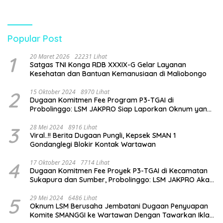
Biaya Seragam dan Peran
Generasi Muda
Pengawasan Dinas
Pendidikan
Popular Post
1
20 Maret 2026
22231 Lihat
Satgas TNI Konga RDB XXXIX-G Gelar Layanan
Kesehatan dan Bantuan Kemanusiaan di Maliobongo
2
15 Oktober 2024
8970 Lihat
Dugaan Komitmen Fee Program P3-TGAI di
Probolinggo: LSM JAKPRO Siap Laporkan Oknum yang
Terlibat
3
28 Mei 2024
8916 Lihat
Viral..!! Berita Dugaan Pungli, Kepsek SMAN 1
Gondanglegi Blokir Kontak Wartawan
4
17 Oktober 2024
7714 Lihat
Dugaan Komitmen Fee Proyek P3-TGAI di Kecamatan
Sukapura dan Sumber, Probolinggo: LSM JAKPRO Akan
Ambil Sikap
5
29 Mei 2024
6486 Lihat
Oknum LSM Berusaha Jembatani Dugaan Penyuapan
Komite SMANGGI ke Wartawan Dengan Tawarkan Iklan