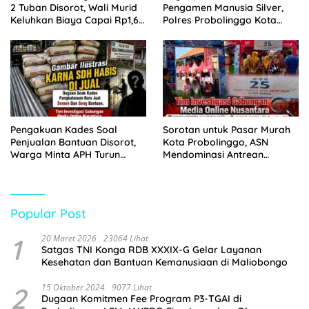
2 Tuban Disorot, Wali Murid
Pengamen Manusia Silver,
Keluhkan Biaya Capai Rp1,6
Polres Probolinggo Kota
Juta
Tangkap Dua Pelaku
Pengakuan Kades Soal
Sorotan untuk Pasar Murah
Penjualan Bantuan Disorot,
Kota Probolinggo, ASN
Warga Minta APH Turun
Mendominasi Antrean
Tangan
Pembeli
Popular Post
1
20 Maret 2026
23064 Lihat
Satgas TNI Konga RDB XXXIX-G Gelar Layanan
Kesehatan dan Bantuan Kemanusiaan di Maliobongo
2
15 Oktober 2024
9077 Lihat
Dugaan Komitmen Fee Program P3-TGAI di