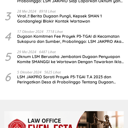
Probolinggo: LSM JAKPRO Siap Laporkan Oknum yang
Terlibat
3
28 Mei 2024
8918 Lihat
Viral..!! Berita Dugaan Pungli, Kepsek SMAN 1
Gondanglegi Blokir Kontak Wartawan
4
17 Oktober 2024
7718 Lihat
Dugaan Komitmen Fee Proyek P3-TGAI di Kecamatan
Sukapura dan Sumber, Probolinggo: LSM JAKPRO Akan
Ambil Sikap
5
29 Mei 2024
6487 Lihat
Oknum LSM Berusaha Jembatani Dugaan Penyuapan
Komite SMANGGI ke Wartawan Dengan Tawarkan Iklan
2,5 Juta
6
5 Oktober 2024
5625 Lihat
LSM JAKPRO Soroti Proyek P3-TGAI T.A 2023 dan
Peringatkan Desa di Probolinggo Tentang Dugaan
Komitmen Fee Proyek P3-TGAI 2024