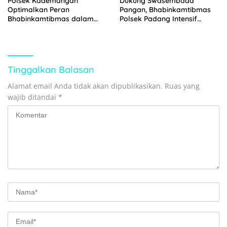
Polsek Kademangan
Dukung Swasembada
Optimalkan Peran
Pangan, Bhabinkamtibmas
Bhabinkamtibmas dalam
Polsek Padang Intensif
Mendukung Ketahanan
Dampingi Kelompok Tani
Pangan
Tinggalkan Balasan
Alamat email Anda tidak akan dipublikasikan.
Ruas yang
wajib ditandai
*