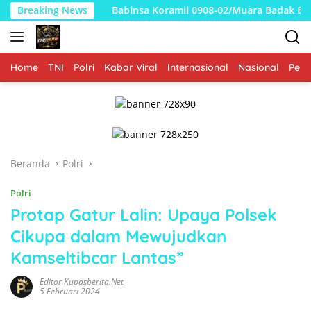
Langsung
Breaking News
Babinsa Koramil 0908-02/Muara Badak Bersama Warga Got
ke
konten
Home
TNI
Polri
Kabar Viral
Internasional
Nasional
Peme
Beranda
Polri
Polri
Protap Gatur Lalin: Upaya Polsek
Cikupa dalam Mewujudkan
Kamseltibcar Lantas”
Editor Kupasberita.net
5 Februari 2024