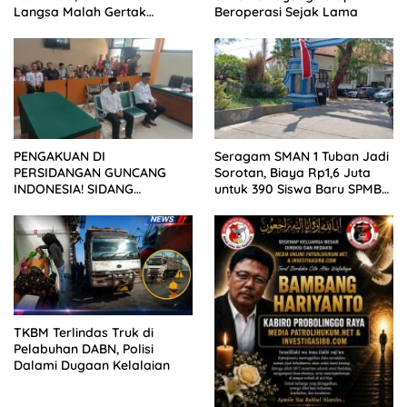
Langsa Malah Gertak
Beroperasi Sejak Lama
Wartawan ke Dewan Pers
PENGAKUAN DI
Seragam SMAN 1 Tuban Jadi
PERSIDANGAN GUNCANG
Sorotan, Biaya Rp1,6 Juta
INDONESIA! SIDANG
untuk 390 Siswa Baru SPMB
TUNTUTAN DITUNDA,
2026
KELUARGA KORBAN
MENGAMUK DI PN MALANG
TKBM Terlindas Truk di
Pelabuhan DABN, Polisi
Dalami Dugaan Kelalaian