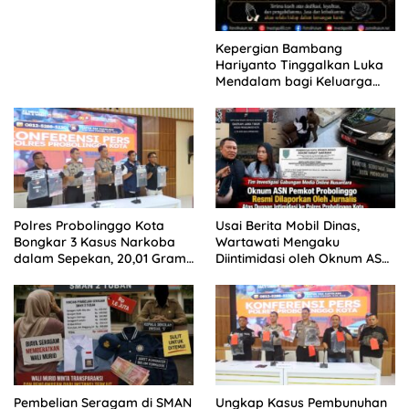
Kepergian Bambang
Hariyanto Tinggalkan Luka
Mendalam bagi Keluarga
Besar Patrolihukum.net
Polres Probolinggo Kota
Usai Berita Mobil Dinas,
Bongkar 3 Kasus Narkoba
Wartawati Mengaku
dalam Sepekan, 20,01 Gram
Diintimidasi oleh Oknum ASN
Sabu Disita
Pemkot Probolinggo dan
Tempuh Jalur Hukum
Pembelian Seragam di SMAN
Ungkap Kasus Pembunuhan