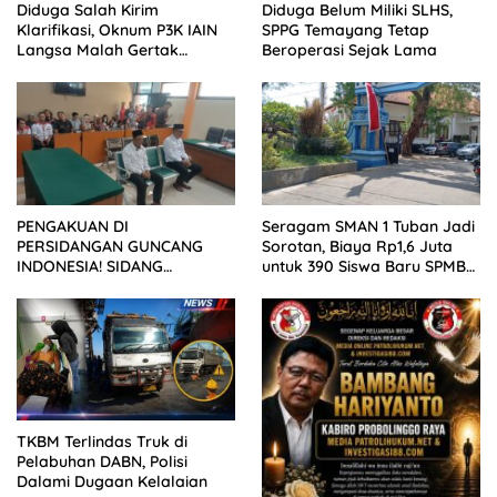
Diduga Salah Kirim
Diduga Belum Miliki SLHS,
Klarifikasi, Oknum P3K IAIN
SPPG Temayang Tetap
Langsa Malah Gertak
Beroperasi Sejak Lama
Wartawan ke Dewan Pers
PENGAKUAN DI
Seragam SMAN 1 Tuban Jadi
PERSIDANGAN GUNCANG
Sorotan, Biaya Rp1,6 Juta
INDONESIA! SIDANG
untuk 390 Siswa Baru SPMB
TUNTUTAN DITUNDA,
2026
KELUARGA KORBAN
MENGAMUK DI PN MALANG
TKBM Terlindas Truk di
Pelabuhan DABN, Polisi
Dalami Dugaan Kelalaian