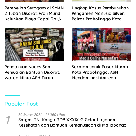
Pembelian Seragam di SMAN
Ungkap Kasus Pembunuhan
2 Tuban Disorot, Wali Murid
Pengamen Manusia Silver,
Keluhkan Biaya Capai Rp1,6
Polres Probolinggo Kota
Juta
Tangkap Dua Pelaku
Pengakuan Kades Soal
Sorotan untuk Pasar Murah
Penjualan Bantuan Disorot,
Kota Probolinggo, ASN
Warga Minta APH Turun
Mendominasi Antrean
Tangan
Pembeli
Popular Post
1
20 Maret 2026
23060 Lihat
Satgas TNI Konga RDB XXXIX-G Gelar Layanan
Kesehatan dan Bantuan Kemanusiaan di Maliobongo