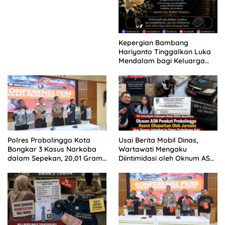
Kepergian Bambang
Hariyanto Tinggalkan Luka
Mendalam bagi Keluarga
Besar Patrolihukum.net
Polres Probolinggo Kota
Usai Berita Mobil Dinas,
Bongkar 3 Kasus Narkoba
Wartawati Mengaku
dalam Sepekan, 20,01 Gram
Diintimidasi oleh Oknum ASN
Sabu Disita
Pemkot Probolinggo dan
Tempuh Jalur Hukum