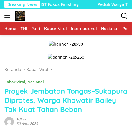
Langsung
 1002/HST Fokus Finishing
Breaking News
Peduli Warga Terdampak Mus
ke
konten
Home
TNI
Polri
Kabar Viral
Internasional
Nasional
Peme
Beranda
Kabar Viral
Kabar Viral
,
Nasional
Proyek Jembatan Tongas–Sukapura
Diprotes, Warga Khawatir Bailey
Tak Kuat Tahan Beban
Editor
30 April 2026