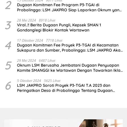
2
15 Oktober 2024
9077 Lihat
Dugaan Komitmen Fee Program P3-TGAI di
Probolinggo: LSM JAKPRO Siap Laporkan Oknum yang
Terlibat
3
28 Mei 2024
8918 Lihat
Viral..!! Berita Dugaan Pungli, Kepsek SMAN 1
Gondanglegi Blokir Kontak Wartawan
4
17 Oktober 2024
7718 Lihat
Dugaan Komitmen Fee Proyek P3-TGAI di Kecamatan
Sukapura dan Sumber, Probolinggo: LSM JAKPRO Akan
Ambil Sikap
5
29 Mei 2024
6487 Lihat
Oknum LSM Berusaha Jembatani Dugaan Penyuapan
Komite SMANGGI ke Wartawan Dengan Tawarkan Iklan
2,5 Juta
6
5 Oktober 2024
5625 Lihat
LSM JAKPRO Soroti Proyek P3-TGAI T.A 2023 dan
Peringatkan Desa di Probolinggo Tentang Dugaan
Komitmen Fee Proyek P3-TGAI 2024