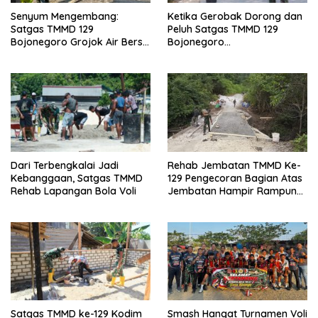
Senyum Mengembang:
Ketika Gerobak Dorong dan
Satgas TMMD 129
Peluh Satgas TMMD 129
Bojonegoro Grojok Air Bersih
Bojonegoro
Door to Door di Kesongo
Menyejahterakan Warga
Kesongo
Dari Terbengkalai Jadi
Rehab Jembatan TMMD Ke-
Kebanggaan, Satgas TMMD
129 Pengecoran Bagian Atas
Rehab Lapangan Bola Voli
Jembatan Hampir Rampung,
Akses Masyarakat Kampung
Sesor Segera Lebih Aman
dan Lancar
Satgas TMMD ke-129 Kodim
Smash Hangat Turnamen Voli