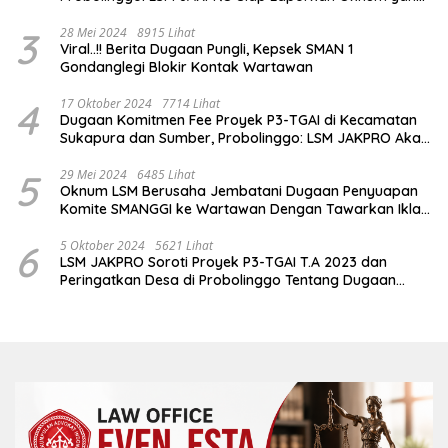
Terlibat
3
28 Mei 2024
8915 Lihat
Viral..!! Berita Dugaan Pungli, Kepsek SMAN 1
Gondanglegi Blokir Kontak Wartawan
4
17 Oktober 2024
7714 Lihat
Dugaan Komitmen Fee Proyek P3-TGAI di Kecamatan
Sukapura dan Sumber, Probolinggo: LSM JAKPRO Akan
Ambil Sikap
5
29 Mei 2024
6485 Lihat
Oknum LSM Berusaha Jembatani Dugaan Penyuapan
Komite SMANGGI ke Wartawan Dengan Tawarkan Iklan
2,5 Juta
6
5 Oktober 2024
5621 Lihat
LSM JAKPRO Soroti Proyek P3-TGAI T.A 2023 dan
Peringatkan Desa di Probolinggo Tentang Dugaan
Komitmen Fee Proyek P3-TGAI 2024