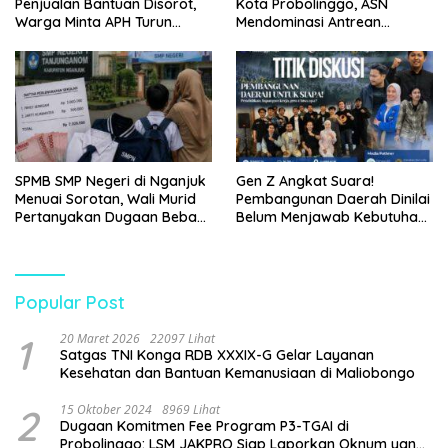
Penjualan Bantuan Disorot,
Kota Probolinggo, ASN
Warga Minta APH Turun
Mendominasi Antrean
Tangan
Pembeli
SPMB SMP Negeri di Nganjuk
Gen Z Angkat Suara!
Menuai Sorotan, Wali Murid
Pembangunan Daerah Dinilai
Pertanyakan Dugaan Beban
Belum Menjawab Kebutuhan
Biaya Seragam dan Peran
Generasi Muda
Pengawasan Dinas
Pendidikan
Popular Post
1
20 Maret 2026
22097 Lihat
Satgas TNI Konga RDB XXXIX-G Gelar Layanan
Kesehatan dan Bantuan Kemanusiaan di Maliobongo
2
15 Oktober 2024
8969 Lihat
Dugaan Komitmen Fee Program P3-TGAI di
Probolinggo: LSM JAKPRO Siap Laporkan Oknum yang