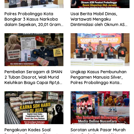
Polres Probolinggo Kota
Usai Berita Mobil Dinas,
Bongkar 3 Kasus Narkoba
Wartawati Mengaku
dalam Sepekan, 20,01 Gram
Diintimidasi oleh Oknum ASN
Sabu Disita
Pemkot Probolinggo dan
Tempuh Jalur Hukum
Pembelian Seragam di SMAN
Ungkap Kasus Pembunuhan
2 Tuban Disorot, Wali Murid
Pengamen Manusia Silver,
Keluhkan Biaya Capai Rp1,6
Polres Probolinggo Kota
Juta
Tangkap Dua Pelaku
Pengakuan Kades Soal
Sorotan untuk Pasar Murah