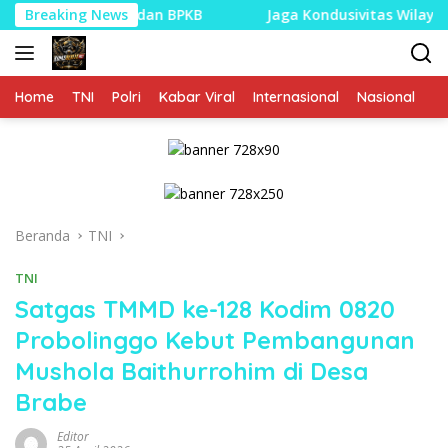
Langsung
 STNK, dan BPKB
Breaking News
Jaga Kondusivitas Wilayah, Babinsa K
ke
konten
Home
TNI
Polri
Kabar Viral
Internasional
Nasional
P
Beranda
TNI
TNI
Satgas TMMD ke-128 Kodim 0820
Probolinggo Kebut Pembangunan
Mushola Baithurrohim di Desa
Brabe
Editor