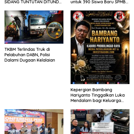
SIDANG TUNTUTAN DITUNDA,
untuk 390 Siswa Baru SPMB
KELUARGA KORBAN
2026
MENGAMUK DI PN MALANG
TKBM Terlindas Truk di
Pelabuhan DABN, Polisi
Dalami Dugaan Kelalaian
Kepergian Bambang
Hariyanto Tinggalkan Luka
Mendalam bagi Keluarga
Besar Patrolihukum.net