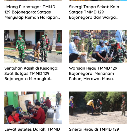
Jelang Purnatugas TMMD
Sinergi Tanpa Sekat: Kala
129 Bojonegoro: Satgas
Satgas TMMD 129
Menyulap Rumah Harapan
Bojonegoro dan Warga
Mbah Kasiman Menjadi
Kesongo Bahu-Membahu
Hunian Layak dan Nyaman
Merajut Asa Ibu Jasmiati
Sentuhan Kasih di Kesongo:
Warisan Hijau TMMD 129
Saat Satgas TMMD 129
Bojonegoro: Menanam
Bojonegoro Merangkul
Pohon, Merawat Masa
Mbah Kasidah Menatap
Depan Desa Kesongo
Rumah Baru Anak Tercinta
Lewat Setetes Darah: TMMD
Sinergi Hijau di TMMD 129