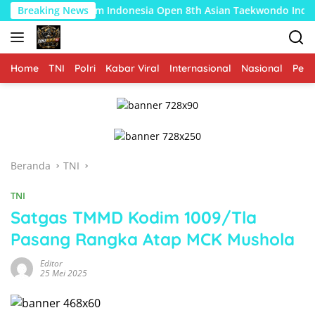
Langsung
a Umum Indonesia Open 8th Asian Taekwondo Indonesia Open Cha
Breaking News
ke
konten
Home
TNI
Polri
Kabar Viral
Internasional
Nasional
Peme
Beranda
TNI
TNI
Satgas TMMD Kodim 1009/Tla
Pasang Rangka Atap MCK Mushola
Editor
25 Mei 2025