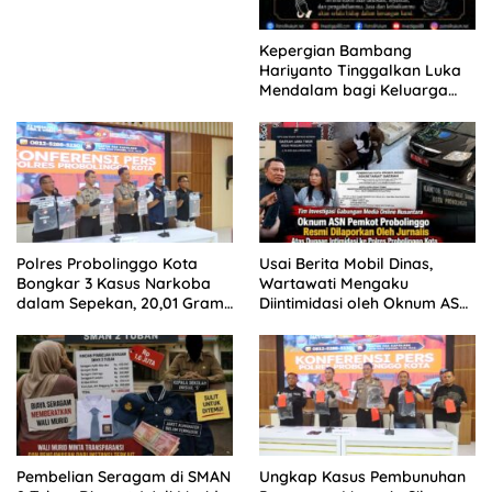
Kepergian Bambang
Hariyanto Tinggalkan Luka
Mendalam bagi Keluarga
Besar Patrolihukum.net
Polres Probolinggo Kota
Usai Berita Mobil Dinas,
Bongkar 3 Kasus Narkoba
Wartawati Mengaku
dalam Sepekan, 20,01 Gram
Diintimidasi oleh Oknum ASN
Sabu Disita
Pemkot Probolinggo dan
Tempuh Jalur Hukum
Pembelian Seragam di SMAN
Ungkap Kasus Pembunuhan