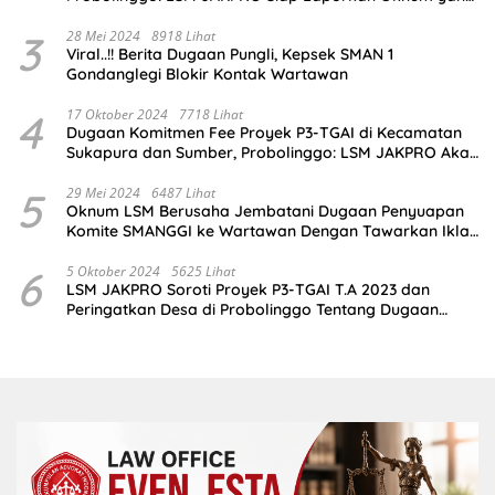
Terlibat
3
28 Mei 2024
8918 Lihat
Viral..!! Berita Dugaan Pungli, Kepsek SMAN 1
Gondanglegi Blokir Kontak Wartawan
4
17 Oktober 2024
7718 Lihat
Dugaan Komitmen Fee Proyek P3-TGAI di Kecamatan
Sukapura dan Sumber, Probolinggo: LSM JAKPRO Akan
Ambil Sikap
5
29 Mei 2024
6487 Lihat
Oknum LSM Berusaha Jembatani Dugaan Penyuapan
Komite SMANGGI ke Wartawan Dengan Tawarkan Iklan
2,5 Juta
6
5 Oktober 2024
5625 Lihat
LSM JAKPRO Soroti Proyek P3-TGAI T.A 2023 dan
Peringatkan Desa di Probolinggo Tentang Dugaan
Komitmen Fee Proyek P3-TGAI 2024