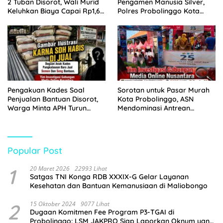
2 Tuban Disorot, Wali Murid
Pengamen Manusia Silver,
Keluhkan Biaya Capai Rp1,6
Polres Probolinggo Kota
Juta
Tangkap Dua Pelaku
Pengakuan Kades Soal
Sorotan untuk Pasar Murah
Penjualan Bantuan Disorot,
Kota Probolinggo, ASN
Warga Minta APH Turun
Mendominasi Antrean
Tangan
Pembeli
Popular Post
1
20 Maret 2026
22993 Lihat
Satgas TNI Konga RDB XXXIX-G Gelar Layanan
Kesehatan dan Bantuan Kemanusiaan di Maliobongo
2
15 Oktober 2024
9077 Lihat
Dugaan Komitmen Fee Program P3-TGAI di
Probolinggo: LSM JAKPRO Siap Laporkan Oknum yang