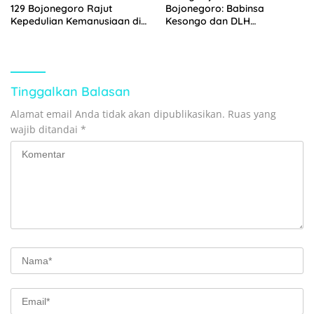
129 Bojonegoro Rajut
Bojonegoro: Babinsa
Kepedulian Kemanusiaan di
Kesongo dan DLH
Desa Kesongo
‘Keroyokan’ Buat Lubang
Tanam Pohon untuk Jaga
Tanggul Sungai
Tinggalkan Balasan
Alamat email Anda tidak akan dipublikasikan.
Ruas yang
wajib ditandai
*