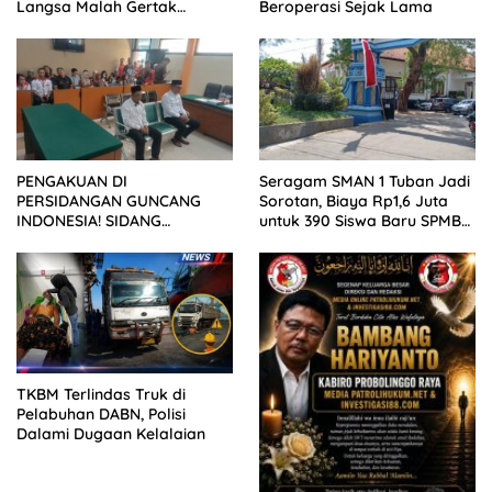
Langsa Malah Gertak
Beroperasi Sejak Lama
Wartawan ke Dewan Pers
PENGAKUAN DI
Seragam SMAN 1 Tuban Jadi
PERSIDANGAN GUNCANG
Sorotan, Biaya Rp1,6 Juta
INDONESIA! SIDANG
untuk 390 Siswa Baru SPMB
TUNTUTAN DITUNDA,
2026
KELUARGA KORBAN
MENGAMUK DI PN MALANG
TKBM Terlindas Truk di
Pelabuhan DABN, Polisi
Dalami Dugaan Kelalaian