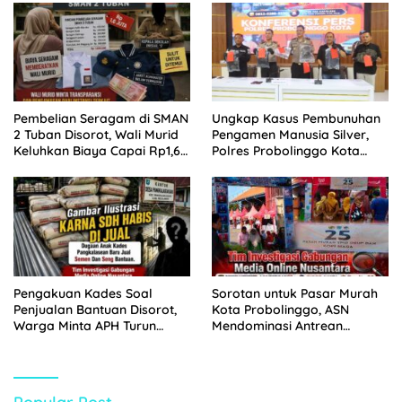
Tempuh Jalur Hukum
Pembelian Seragam di SMAN
Ungkap Kasus Pembunuhan
2 Tuban Disorot, Wali Murid
Pengamen Manusia Silver,
Keluhkan Biaya Capai Rp1,6
Polres Probolinggo Kota
Juta
Tangkap Dua Pelaku
Pengakuan Kades Soal
Sorotan untuk Pasar Murah
Penjualan Bantuan Disorot,
Kota Probolinggo, ASN
Warga Minta APH Turun
Mendominasi Antrean
Tangan
Pembeli