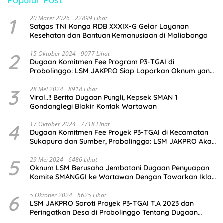
Popular Post
1
20 Maret 2026
22899 Lihat
Satgas TNI Konga RDB XXXIX-G Gelar Layanan
Kesehatan dan Bantuan Kemanusiaan di Maliobongo
2
15 Oktober 2024
9077 Lihat
Dugaan Komitmen Fee Program P3-TGAI di
Probolinggo: LSM JAKPRO Siap Laporkan Oknum yang
Terlibat
3
28 Mei 2024
8918 Lihat
Viral..!! Berita Dugaan Pungli, Kepsek SMAN 1
Gondanglegi Blokir Kontak Wartawan
4
17 Oktober 2024
7718 Lihat
Dugaan Komitmen Fee Proyek P3-TGAI di Kecamatan
Sukapura dan Sumber, Probolinggo: LSM JAKPRO Akan
Ambil Sikap
5
29 Mei 2024
6486 Lihat
Oknum LSM Berusaha Jembatani Dugaan Penyuapan
Komite SMANGGI ke Wartawan Dengan Tawarkan Iklan
2,5 Juta
6
5 Oktober 2024
5625 Lihat
LSM JAKPRO Soroti Proyek P3-TGAI T.A 2023 dan
Peringatkan Desa di Probolinggo Tentang Dugaan
Komitmen Fee Proyek P3-TGAI 2024