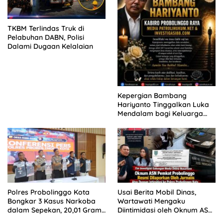
TKBM Terlindas Truk di
Pelabuhan DABN, Polisi
Dalami Dugaan Kelalaian
Kepergian Bambang
Hariyanto Tinggalkan Luka
Mendalam bagi Keluarga
Besar Patrolihukum.net
Polres Probolinggo Kota
Usai Berita Mobil Dinas,
Bongkar 3 Kasus Narkoba
Wartawati Mengaku
dalam Sepekan, 20,01 Gram
Diintimidasi oleh Oknum ASN
Sabu Disita
Pemkot Probolinggo dan