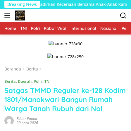
Langsung
Ke-129 Hadirkan Keceriaan Bersama Anak-Anak Kampung Sesor
Breaking News
ke
konten
Home
TNI
Polri
Kabar Viral
Internasional
Nasional
Peme
Beranda
Berita
Berita
,
Daerah
,
Polri
,
TNI
Satgas TMMD Reguler ke-128 Kodim
1801/Manokwari Bangun Rumah
Warga Tanah Rubuh dari Nol
Editor Papua
29 April 2026