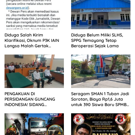
Diduga Salah Kirim
Diduga Belum Miliki SLHS,
Klarifikasi, Oknum P3K IAIN
SPPG Temayang Tetap
Langsa Malah Gertak
Beroperasi Sejak Lama
Wartawan ke Dewan Pers
PENGAKUAN DI
Seragam SMAN 1 Tuban Jadi
PERSIDANGAN GUNCANG
Sorotan, Biaya Rp1,6 Juta
INDONESIA! SIDANG
untuk 390 Siswa Baru SPMB
TUNTUTAN DITUNDA,
2026
KELUARGA KORBAN
MENGAMUK DI PN MALANG