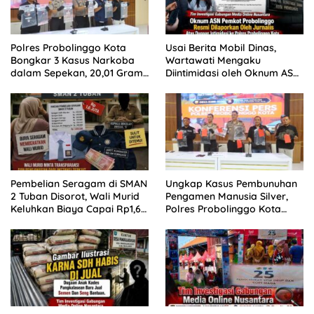
Polres Probolinggo Kota
Usai Berita Mobil Dinas,
Bongkar 3 Kasus Narkoba
Wartawati Mengaku
dalam Sepekan, 20,01 Gram
Diintimidasi oleh Oknum ASN
Sabu Disita
Pemkot Probolinggo dan
Tempuh Jalur Hukum
Pembelian Seragam di SMAN
Ungkap Kasus Pembunuhan
2 Tuban Disorot, Wali Murid
Pengamen Manusia Silver,
Keluhkan Biaya Capai Rp1,6
Polres Probolinggo Kota
Juta
Tangkap Dua Pelaku