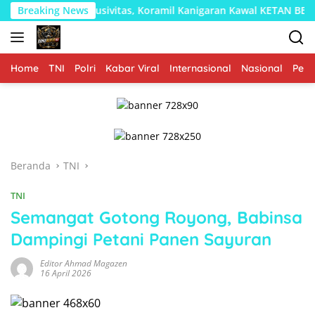
Langsung
 Kondusivitas, Koramil Kanigaran Kawal KETAN BERKREASI di Keb
Breaking News
ke
konten
Home
TNI
Polri
Kabar Viral
Internasional
Nasional
Peme
Beranda
TNI
TNI
Semangat Gotong Royong, Babinsa
Dampingi Petani Panen Sayuran
Editor Ahmad Magazen
16 April 2026