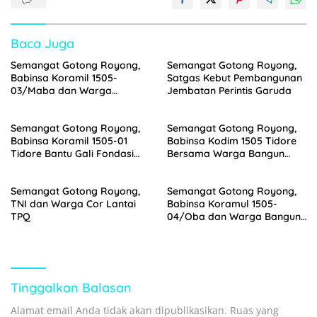
Baca Juga
Semangat Gotong Royong,
Semangat Gotong Royong,
Babinsa Koramil 1505-
Satgas Kebut Pembangunan
03/Maba dan Warga
Jembatan Perintis Garuda
Kompak Bangun Pondasi
Gereja
Semangat Gotong Royong,
Semangat Gotong Royong,
Babinsa Koramil 1505-01
Babinsa Kodim 1505 Tidore
Tidore Bantu Gali Fondasi
Bersama Warga Bangun
Rumah Warga
Rumah
Semangat Gotong Royong,
Semangat Gotong Royong,
TNI dan Warga Cor Lantai
Babinsa Koramul 1505-
TPQ
04/Oba dan Warga Bangun
Pagar Kantor Desa
Tinggalkan Balasan
Alamat email Anda tidak akan dipublikasikan.
Ruas yang