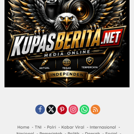
Home
TNI
Polri
Kabar Viral
Internasional
Nasional
Pemerintah
Politik
Daerah
Social