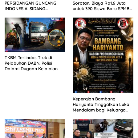
PERSIDANGAN GUNCANG
Sorotan, Biaya Rp1,6 Juta
INDONESIA! SIDANG
untuk 390 Siswa Baru SPMB
TUNTUTAN DITUNDA,
2026
KELUARGA KORBAN
MENGAMUK DI PN MALANG
TKBM Terlindas Truk di
Pelabuhan DABN, Polisi
Dalami Dugaan Kelalaian
Kepergian Bambang
Hariyanto Tinggalkan Luka
Mendalam bagi Keluarga
Besar Patrolihukum.net