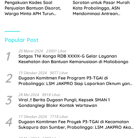
Pengakuan Kades Soal
Sorotan untuk Pasar Murah
Penjualan Bantuan Disorot,
Kota Probolinggo, ASN
Warga Minta APH Turun
Mendominasi Antrean
Tangan
Pembeli
Popular Post
1
20 Maret 2026
23001 Lihat
Satgas TNI Konga RDB XXXIX-G Gelar Layanan
Kesehatan dan Bantuan Kemanusiaan di Maliobongo
2
15 Oktober 2024
9077 Lihat
Dugaan Komitmen Fee Program P3-TGAI di
Probolinggo: LSM JAKPRO Siap Laporkan Oknum yang
Terlibat
3
28 Mei 2024
8918 Lihat
Viral..!! Berita Dugaan Pungli, Kepsek SMAN 1
Gondanglegi Blokir Kontak Wartawan
4
17 Oktober 2024
7718 Lihat
Dugaan Komitmen Fee Proyek P3-TGAI di Kecamatan
Sukapura dan Sumber, Probolinggo: LSM JAKPRO Akan
Ambil Sikap