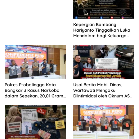
Kepergian Bambang
Hariyanto Tinggalkan Luka
Mendalam bagi Keluarga
Besar Patrolihukum.net
Polres Probolinggo Kota
Usai Berita Mobil Dinas,
Bongkar 3 Kasus Narkoba
Wartawati Mengaku
dalam Sepekan, 20,01 Gram
Diintimidasi oleh Oknum ASN
Sabu Disita
Pemkot Probolinggo dan
Tempuh Jalur Hukum