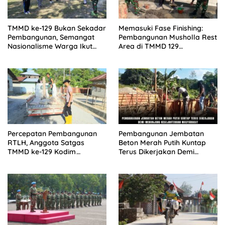
TMMD ke-129 Bukan Sekadar
Memasuki Fase Finishing:
Pembangunan, Semangat
Pembangunan Musholla Rest
Nasionalisme Warga Ikut
Area di TMMD 129
Dibangun
Bojonegoro Tahap Pasang
Keramik dan Pengecatan
Teras
Percepatan Pembangunan
Pembangunan Jembatan
RTLH, Anggota Satgas
Beton Merah Putih Kuntap
TMMD ke-129 Kodim
Terus Dikerjakan Demi
1505/Tidore Turunkan
Menunjang Kesejahteraan
Material Semen
Masyarakat