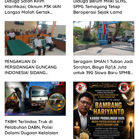
Diduga Salah Kirim
Diduga Belum Miliki SLHS,
Klarifikasi, Oknum P3K IAIN
SPPG Temayang Tetap
Langsa Malah Gertak
Beroperasi Sejak Lama
Wartawan ke Dewan Pers
PENGAKUAN DI
Seragam SMAN 1 Tuban Jadi
PERSIDANGAN GUNCANG
Sorotan, Biaya Rp1,6 Juta
INDONESIA! SIDANG
untuk 390 Siswa Baru SPMB
TUNTUTAN DITUNDA,
2026
KELUARGA KORBAN
MENGAMUK DI PN MALANG
TKBM Terlindas Truk di
Pelabuhan DABN, Polisi
Dalami Dugaan Kelalaian