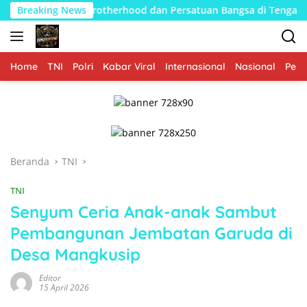
Langsung
uat Brotherhood dan Persatuan Bangsa di Tengah Derasnya Provo
Breaking News
ke
konten
Home
TNI
Polri
Kabar Viral
Internasional
Nasional
Peme
Beranda
TNI
TNI
Senyum Ceria Anak-anak Sambut
Pembangunan Jembatan Garuda di
Desa Mangkusip
Editor
15 April 2026