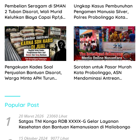
Pembelian Seragam di SMAN
Ungkap Kasus Pembunuhan
2 Tuban Disorot, Wali Murid
Pengamen Manusia Silver,
Keluhkan Biaya Capai Rp1,6
Polres Probolinggo Kota
Juta
Tangkap Dua Pelaku
Pengakuan Kades Soal
Sorotan untuk Pasar Murah
Penjualan Bantuan Disorot,
Kota Probolinggo, ASN
Warga Minta APH Turun
Mendominasi Antrean
Tangan
Pembeli
Popular Post
1
20 Maret 2026
23060 Lihat
Satgas TNI Konga RDB XXXIX-G Gelar Layanan
Kesehatan dan Bantuan Kemanusiaan di Maliobongo
15 Oktober 2024
9077 Lihat