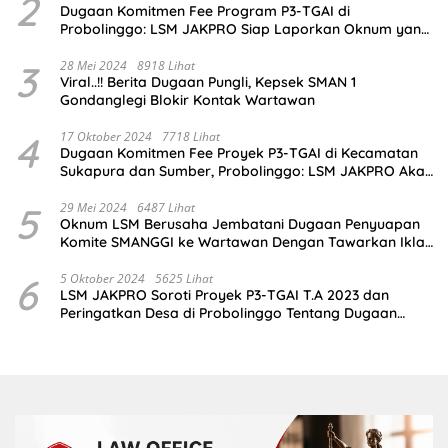
2
Dugaan Komitmen Fee Program P3-TGAI di
Probolinggo: LSM JAKPRO Siap Laporkan Oknum yang
Terlibat
3
28 Mei 2024
8918 Lihat
Viral..!! Berita Dugaan Pungli, Kepsek SMAN 1
Gondanglegi Blokir Kontak Wartawan
4
17 Oktober 2024
7718 Lihat
Dugaan Komitmen Fee Proyek P3-TGAI di Kecamatan
Sukapura dan Sumber, Probolinggo: LSM JAKPRO Akan
Ambil Sikap
5
29 Mei 2024
6487 Lihat
Oknum LSM Berusaha Jembatani Dugaan Penyuapan
Komite SMANGGI ke Wartawan Dengan Tawarkan Iklan
2,5 Juta
6
5 Oktober 2024
5625 Lihat
LSM JAKPRO Soroti Proyek P3-TGAI T.A 2023 dan
Peringatkan Desa di Probolinggo Tentang Dugaan
Komitmen Fee Proyek P3-TGAI 2024