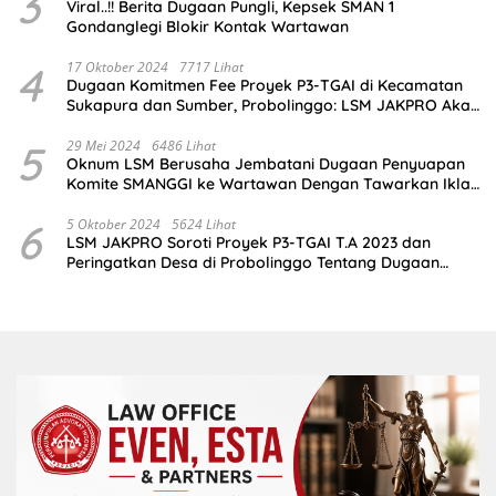
3
Viral..!! Berita Dugaan Pungli, Kepsek SMAN 1
Gondanglegi Blokir Kontak Wartawan
4
17 Oktober 2024
7717 Lihat
Dugaan Komitmen Fee Proyek P3-TGAI di Kecamatan
Sukapura dan Sumber, Probolinggo: LSM JAKPRO Akan
Ambil Sikap
5
29 Mei 2024
6486 Lihat
Oknum LSM Berusaha Jembatani Dugaan Penyuapan
Komite SMANGGI ke Wartawan Dengan Tawarkan Iklan
2,5 Juta
6
5 Oktober 2024
5624 Lihat
LSM JAKPRO Soroti Proyek P3-TGAI T.A 2023 dan
Peringatkan Desa di Probolinggo Tentang Dugaan
Komitmen Fee Proyek P3-TGAI 2024