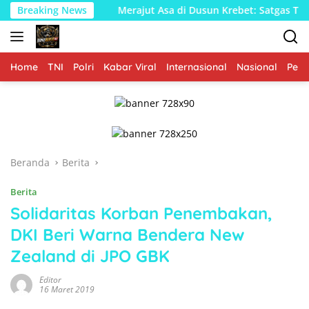
Langsung
oro
Breaking News
Merajut Asa di Dusun Krebet: Satgas TMMD 129 Boj
ke
konten
Home
TNI
Polri
Kabar Viral
Internasional
Nasional
Peme
Beranda
Berita
Berita
Solidaritas Korban Penembakan,
DKI Beri Warna Bendera New
Zealand di JPO GBK
Editor
16 Maret 2019