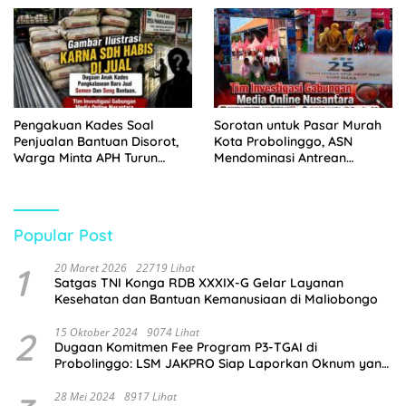
Pengakuan Kades Soal
Sorotan untuk Pasar Murah
Penjualan Bantuan Disorot,
Kota Probolinggo, ASN
Warga Minta APH Turun
Mendominasi Antrean
Tangan
Pembeli
Popular Post
1
20 Maret 2026
22719 Lihat
Satgas TNI Konga RDB XXXIX-G Gelar Layanan
Kesehatan dan Bantuan Kemanusiaan di Maliobongo
2
15 Oktober 2024
9074 Lihat
Dugaan Komitmen Fee Program P3-TGAI di
Probolinggo: LSM JAKPRO Siap Laporkan Oknum yang
Terlibat
28 Mei 2024
8917 Lihat