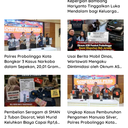
Kepergian Bambang
Hariyanto Tinggalkan Luka
Mendalam bagi Keluarga
Besar Patrolihukum.net
Polres Probolinggo Kota
Usai Berita Mobil Dinas,
Bongkar 3 Kasus Narkoba
Wartawati Mengaku
dalam Sepekan, 20,01 Gram
Diintimidasi oleh Oknum ASN
Sabu Disita
Pemkot Probolinggo dan
Tempuh Jalur Hukum
Pembelian Seragam di SMAN
Ungkap Kasus Pembunuhan
2 Tuban Disorot, Wali Murid
Pengamen Manusia Silver,
Keluhkan Biaya Capai Rp1,6
Polres Probolinggo Kota
Juta
Tangkap Dua Pelaku