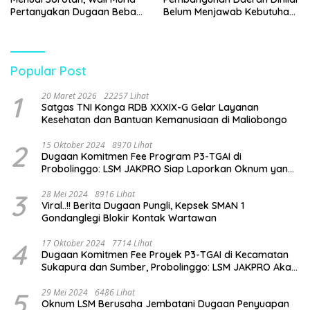
Pertanyakan Dugaan Beban
Belum Menjawab Kebutuhan
Biaya Seragam dan Peran
Generasi Muda
Pengawasan Dinas
Pendidikan
Popular Post
1
20 Maret 2026
22257 Lihat
Satgas TNI Konga RDB XXXIX-G Gelar Layanan
Kesehatan dan Bantuan Kemanusiaan di Maliobongo
2
15 Oktober 2024
8970 Lihat
Dugaan Komitmen Fee Program P3-TGAI di
Probolinggo: LSM JAKPRO Siap Laporkan Oknum yang
Terlibat
3
28 Mei 2024
8916 Lihat
Viral..!! Berita Dugaan Pungli, Kepsek SMAN 1
Gondanglegi Blokir Kontak Wartawan
4
17 Oktober 2024
7714 Lihat
Dugaan Komitmen Fee Proyek P3-TGAI di Kecamatan
Sukapura dan Sumber, Probolinggo: LSM JAKPRO Akan
Ambil Sikap
5
29 Mei 2024
6486 Lihat
Oknum LSM Berusaha Jembatani Dugaan Penyuapan