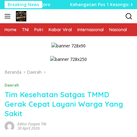
Langsung
Bojonegoro
Breaking News
Kehangatan Pos 1 Kesongo: Ketika Satga
ke
konten
Home
TNI
Polri
Kabar Viral
Internasional
Nasional
P
Beranda
Daerah
Daerah
Tim Kesehatan Satgas TMMD
Gerak Cepat Layani Warga Yang
Sakit
Editor Puspen TNI
30 April 2026