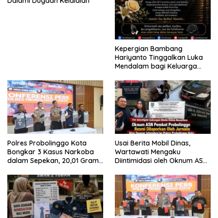
Dalami Dugaan Kelalaian
Kepergian Bambang
Hariyanto Tinggalkan Luka
Mendalam bagi Keluarga
Besar Patrolihukum.net
Polres Probolinggo Kota
Usai Berita Mobil Dinas,
Bongkar 3 Kasus Narkoba
Wartawati Mengaku
dalam Sepekan, 20,01 Gram
Diintimidasi oleh Oknum ASN
Sabu Disita
Pemkot Probolinggo dan
Tempuh Jalur Hukum