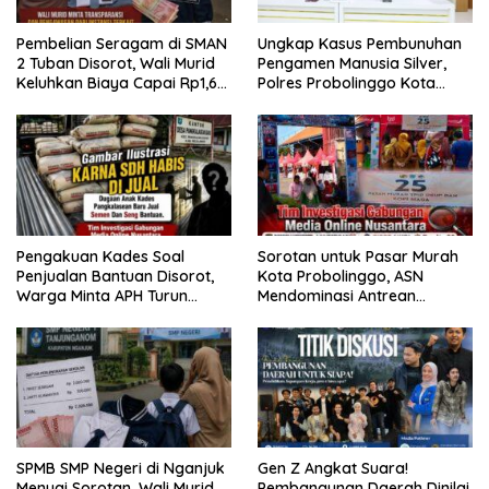
Pembelian Seragam di SMAN
Ungkap Kasus Pembunuhan
2 Tuban Disorot, Wali Murid
Pengamen Manusia Silver,
Keluhkan Biaya Capai Rp1,6
Polres Probolinggo Kota
Juta
Tangkap Dua Pelaku
Pengakuan Kades Soal
Sorotan untuk Pasar Murah
Penjualan Bantuan Disorot,
Kota Probolinggo, ASN
Warga Minta APH Turun
Mendominasi Antrean
Tangan
Pembeli
SPMB SMP Negeri di Nganjuk
Gen Z Angkat Suara!
Menuai Sorotan, Wali Murid
Pembangunan Daerah Dinilai