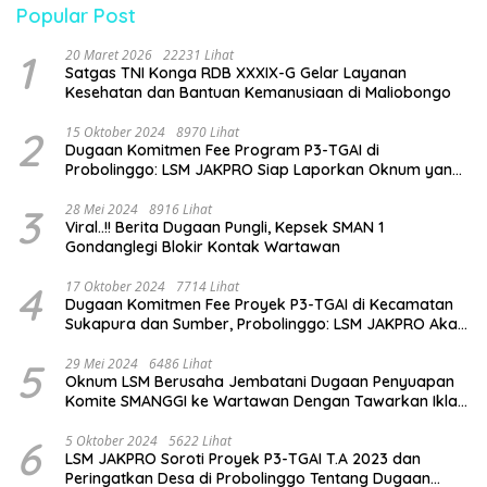
Popular Post
1
20 Maret 2026
22231 Lihat
Satgas TNI Konga RDB XXXIX-G Gelar Layanan
Kesehatan dan Bantuan Kemanusiaan di Maliobongo
2
15 Oktober 2024
8970 Lihat
Dugaan Komitmen Fee Program P3-TGAI di
Probolinggo: LSM JAKPRO Siap Laporkan Oknum yang
Terlibat
3
28 Mei 2024
8916 Lihat
Viral..!! Berita Dugaan Pungli, Kepsek SMAN 1
Gondanglegi Blokir Kontak Wartawan
4
17 Oktober 2024
7714 Lihat
Dugaan Komitmen Fee Proyek P3-TGAI di Kecamatan
Sukapura dan Sumber, Probolinggo: LSM JAKPRO Akan
Ambil Sikap
5
29 Mei 2024
6486 Lihat
Oknum LSM Berusaha Jembatani Dugaan Penyuapan
Komite SMANGGI ke Wartawan Dengan Tawarkan Iklan
2,5 Juta
6
5 Oktober 2024
5622 Lihat
LSM JAKPRO Soroti Proyek P3-TGAI T.A 2023 dan
Peringatkan Desa di Probolinggo Tentang Dugaan