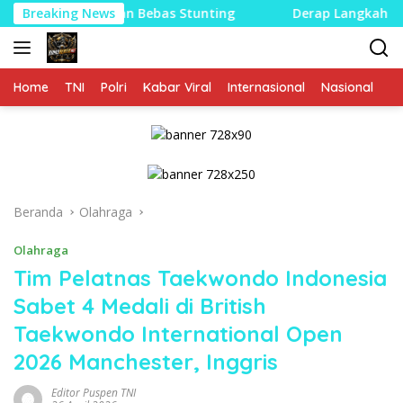
Langsung
emi Masa Depan Bebas Stunting
Breaking News
Derap Langkah Patriot 
ke
konten
Home
TNI
Polri
Kabar Viral
Internasional
Nasional
P
Beranda
Olahraga
Olahraga
Tim Pelatnas Taekwondo Indonesia
Sabet 4 Medali di British
Taekwondo International Open
2026 Manchester, Inggris
Editor Puspen TNI