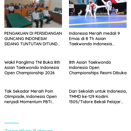
PENGAKUAN DI PERSIDANGAN
Indonesia Meraih medali 9
GUNCANG INDONESIA!
Emas di 8 Th Asian
SIDANG TUNTUTAN DITUNDA,
Taekwondo Indonesia
KELUARGA KORBAN
Championship 2026
MENGAMUK DI PN MALANG
Wakil Panglima TNI Buka 8th
8th Asian Taekwondo
Asian Taekwondo Indonesia
Indonesia Open
Open Championship 2026
Championships Resmi Dibuka
Tak Sekadar Meraih Poin
Dari Sekolah untuk Indonesia,
Olimpiade, Indonesia Open
TMMD ke-129 Kodim
nenjadi Momentum PBTI
1505/Tidore Bekali Pelajar
Membangun Legacy
dengan Wawasan
Taekwondo Indonesia
Kebangsaan