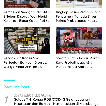
Pembelian Seragam di SMAN
Ungkap Kasus Pembunuhan
2 Tuban Disorot, Wali Murid
Pengamen Manusia Silver,
Keluhkan Biaya Capai Rp1,6
Polres Probolinggo Kota
Juta
Tangkap Dua Pelaku
Pengakuan Kades Soal
Sorotan untuk Pasar Murah
Penjualan Bantuan Disorot,
Kota Probolinggo, ASN
Warga Minta APH Turun
Mendominasi Antrean
Tangan
Pembeli
Popular Post
1
20 Maret 2026
22916 Lihat
Satgas TNI Konga RDB XXXIX-G Gelar Layanan
Kesehatan dan Bantuan Kemanusiaan di Maliobongo