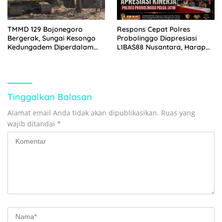
TMMD 129 Bojonegoro
Respons Cepat Polres
Bergerak, Sungai Kesongo
Probolinggo Diapresiasi
Kedungadem Diperdalam
LIBAS88 Nusantara, Harap
untuk Cegah Hambatan
Kejahatan Serupa Tak
Aliran
Terulang
Tinggalkan Balasan
Alamat email Anda tidak akan dipublikasikan.
Ruas yang
wajib ditandai
*