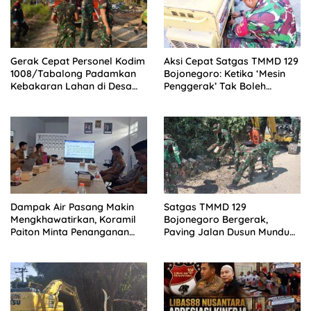
Gerak Cepat Personel Kodim
Aksi Cepat Satgas TMMD 129
1008/Tabalong Padamkan
Bojonegoro: Ketika ‘Mesin
Kebakaran Lahan di Desa
Penggerak’ Tak Boleh
Wayau
Padam di Kesongo
Dampak Air Pasang Makin
Satgas TMMD 129
Mengkhawatirkan, Koramil
Bojonegoro Bergerak,
Paiton Minta Penanganan
Paving Jalan Dusun Mundu
Terpadu
Dibongkar