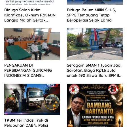
Diduga Salah Kirim
Diduga Belum Miliki SLHS,
Klarifikasi, Oknum P3K IAIN
SPPG Temayang Tetap
Langsa Malah Gertak
Beroperasi Sejak Lama
Wartawan ke Dewan Pers
PENGAKUAN DI
Seragam SMAN 1 Tuban Jadi
PERSIDANGAN GUNCANG
Sorotan, Biaya Rp1,6 Juta
INDONESIA! SIDANG
untuk 390 Siswa Baru SPMB
TUNTUTAN DITUNDA,
2026
KELUARGA KORBAN
MENGAMUK DI PN MALANG
TKBM Terlindas Truk di
Pelabuhan DABN, Polisi