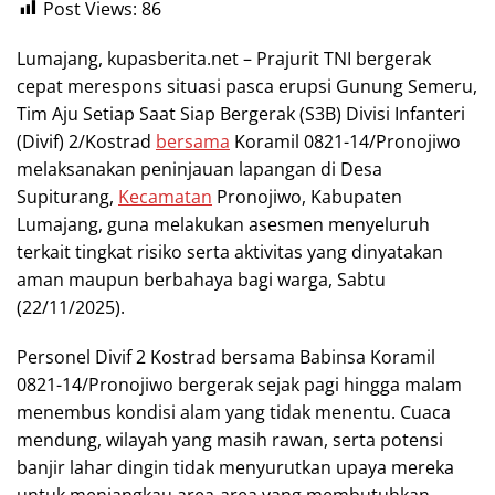
Post Views:
86
Lumajang, kupasberita.net – Prajurit TNI bergerak
cepat merespons situasi pasca erupsi Gunung Semeru,
Tim Aju Setiap Saat Siap Bergerak (S3B) Divisi Infanteri
(Divif) 2/Kostrad
bersama
Koramil 0821-14/Pronojiwo
melaksanakan peninjauan lapangan di Desa
Supiturang,
Kecamatan
Pronojiwo, Kabupaten
Lumajang, guna melakukan asesmen menyeluruh
terkait tingkat risiko serta aktivitas yang dinyatakan
aman maupun berbahaya bagi warga, Sabtu
(22/11/2025).
Personel Divif 2 Kostrad bersama Babinsa Koramil
0821-14/Pronojiwo bergerak sejak pagi hingga malam
menembus kondisi alam yang tidak menentu. Cuaca
mendung, wilayah yang masih rawan, serta potensi
banjir lahar dingin tidak menyurutkan upaya mereka
untuk menjangkau area-area yang membutuhkan