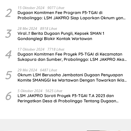
2
15 Oktober 2024
9077 Lihat
Dugaan Komitmen Fee Program P3-TGAI di
Probolinggo: LSM JAKPRO Siap Laporkan Oknum yang
Terlibat
3
28 Mei 2024
8918 Lihat
Viral..!! Berita Dugaan Pungli, Kepsek SMAN 1
Gondanglegi Blokir Kontak Wartawan
4
17 Oktober 2024
7718 Lihat
Dugaan Komitmen Fee Proyek P3-TGAI di Kecamatan
Sukapura dan Sumber, Probolinggo: LSM JAKPRO Akan
Ambil Sikap
5
29 Mei 2024
6487 Lihat
Oknum LSM Berusaha Jembatani Dugaan Penyuapan
Komite SMANGGI ke Wartawan Dengan Tawarkan Iklan
2,5 Juta
6
5 Oktober 2024
5625 Lihat
LSM JAKPRO Soroti Proyek P3-TGAI T.A 2023 dan
Peringatkan Desa di Probolinggo Tentang Dugaan
Komitmen Fee Proyek P3-TGAI 2024