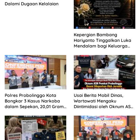
Dalami Dugaan Kelalaian
Kepergian Bambang
Hariyanto Tinggalkan Luka
Mendalam bagi Keluarga
Besar Patrolihukum.net
Polres Probolinggo Kota
Usai Berita Mobil Dinas,
Bongkar 3 Kasus Narkoba
Wartawati Mengaku
dalam Sepekan, 20,01 Gram
Diintimidasi oleh Oknum ASN
Sabu Disita
Pemkot Probolinggo dan
Tempuh Jalur Hukum