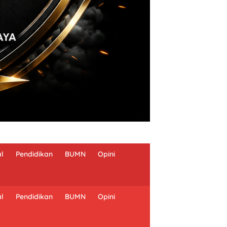
al
Pendidikan
BUMN
Opini
al
Pendidikan
BUMN
Opini