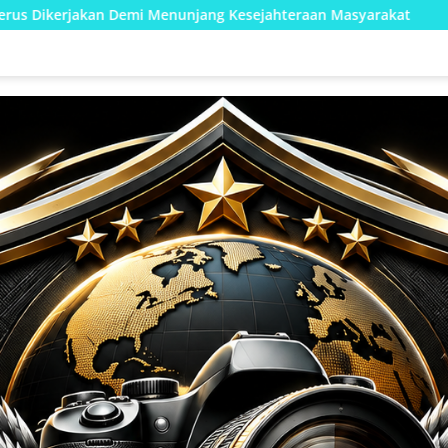
njang Kesejahteraan Masyarakat
Kodim 1002/HST Perkuat