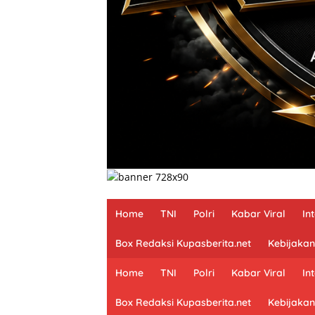
Home
TNI
Polri
Kabar Viral
In
Box Redaksi Kupasberita.net
Kebijakan
Home
TNI
Polri
Kabar Viral
In
Box Redaksi Kupasberita.net
Kebijakan