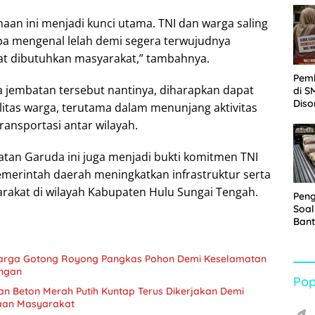
Sabu
an ini menjadi kunci utama. TNI dan warga saling
 mengenal lelah demi segera terwujudnya
at dibutuhkan masyarakat,” tambahnya.
Pem
jembatan tersebut nantinya, diharapkan dapat
di S
Diso
tas warga, terutama dalam menunjang aktivitas
Kelu
ransportasi antar wilayah.
Rp1,
an Garuda ini juga menjadi bukti komitmen TNI
erintah daerah meningkatkan infrastruktur serta
rakat di wilayah Kabupaten Hulu Sungai Tengah.
Pen
Soal
Bant
War
Turu
arga Gotong Royong Pangkas Pohon Demi Keselamatan
ungan
Pop
 Beton Merah Putih Kuntap Terus Dikerjakan Demi
aan Masyarakat