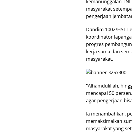
kemanunggalan TNI 
masyarakat setemp
pengerjaan jembatan
Dandim 1002/HST Letk
koordinator lapanga
progres pembangunan
kerja sama dan sema
masyarakat.
“Alhamdulillah, hin
mencapai 50 persen.
agar pengerjaan bisa
Ia menambahkan, p
memaksimalkan sumb
masyarakat yang set