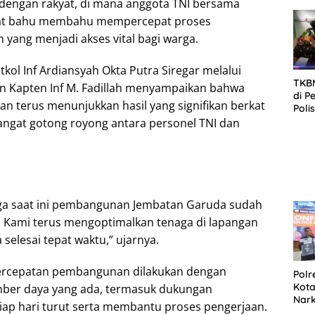
dengan rakyat, di mana anggota TNI bersama
SID
DIT
at bahu membahu mempercepat proses
KOR
 yang menjadi akses vital bagi warga.
DI 
ol Inf Ardiansyah Okta Putra Siregar melalui
TKBM
n Kapten Inf M. Fadillah menyampaikan bahwa
di P
 terus menunjukkan hasil yang signifikan berkat
Poli
Kela
ngat gotong royong antara personel TNI dan
gga saat ini pembangunan Jembatan Garuda sudah
 Kami terus mengoptimalkan tenaga di lapangan
 selesai tepat waktu,” ujarnya.
ercepatan pembangunan dilakukan dengan
Polr
Kota
er daya yang ada, termasuk dukungan
Nar
iap hari turut serta membantu proses pengerjaan.
Sepe