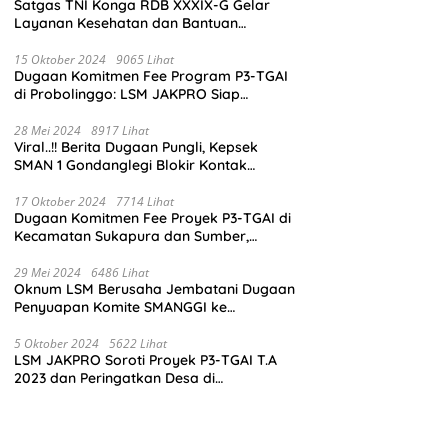
Satgas TNI Konga RDB XXXIX-G Gelar
Layanan Kesehatan dan Bantuan
Kemanusiaan di Maliobongo
15 Oktober 2024
9065 Lihat
Dugaan Komitmen Fee Program P3-TGAI
di Probolinggo: LSM JAKPRO Siap
Laporkan Oknum yang Terlibat
28 Mei 2024
8917 Lihat
Viral..!! Berita Dugaan Pungli, Kepsek
SMAN 1 Gondanglegi Blokir Kontak
Wartawan
17 Oktober 2024
7714 Lihat
Dugaan Komitmen Fee Proyek P3-TGAI di
Kecamatan Sukapura dan Sumber,
Probolinggo: LSM JAKPRO Akan Ambil
Sikap
29 Mei 2024
6486 Lihat
Oknum LSM Berusaha Jembatani Dugaan
Penyuapan Komite SMANGGI ke
Wartawan Dengan Tawarkan Iklan 2,5
Juta
5 Oktober 2024
5622 Lihat
LSM JAKPRO Soroti Proyek P3-TGAI T.A
2023 dan Peringatkan Desa di
Probolinggo Tentang Dugaan Komitmen
Fee Proyek P3-TGAI 2024