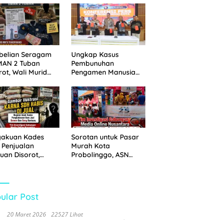
 Disita
Pemkot Probolinggo
dan Tempuh Jalur
Hukum
belian Seragam
Ungkap Kasus
MAN 2 Tuban
Pembunuhan
rot, Wali Murid
Pengamen Manusia
hkan Biaya Capai
Silver, Polres
6 Juta
Probolinggo Kota
Tangkap Dua Pelaku
gakuan Kades
Sorotan untuk Pasar
 Penjualan
Murah Kota
uan Disorot,
Probolinggo, ASN
ga Minta APH
Mendominasi Antrean
n Tangan
Pembeli
ular Post
20 Maret 2026
22527 Lihat