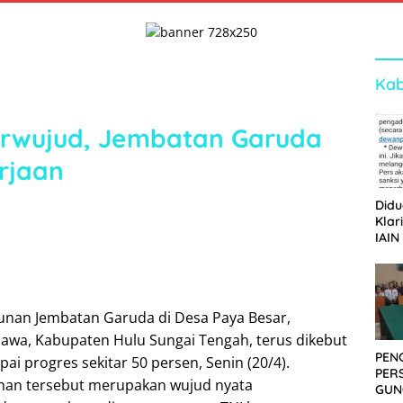
Kab
Terwujud, Jembatan Garuda
rjaan
Didu
Klar
IAIN
Ger
Dew
nan Jembatan Garuda di Desa Paya Besar,
awa, Kabupaten Hulu Sungai Tengah, terus dikebut
PEN
pai progres sekitar 50 persen, Senin (20/4).
PER
an tersebut merupakan wujud nyata
GUN