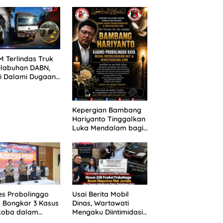
ANG TUNTUTAN
untuk 390 Siswa Baru
UNDA, KELUARGA
SPMB 2026
BAN MENGAMUK
PN MALANG
 Terlindas Truk
elabuhan DABN,
si Dalami Dugaan
laian
Kepergian Bambang
Hariyanto Tinggalkan
Luka Mendalam bagi
Keluarga Besar
Patrolihukum.net
es Probolinggo
Usai Berita Mobil
 Bongkar 3 Kasus
Dinas, Wartawati
koba dalam
Mengaku Diintimidasi
kan, 20,01 Gram
oleh Oknum ASN