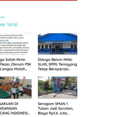
ar Viral
ga Salah Kirim
Diduga Belum Miliki
ifikasi, Oknum P3K
SLHS, SPPG Temayang
 Langsa Malah
Tetap Beroperasi
tak Wartawan ke
Sejak Lama
an Pers
GAKUAN DI
Seragam SMAN 1
SIDANGAN
Tuban Jadi Sorotan,
CANG INDONESIA!
Biaya Rp1,6 Juta