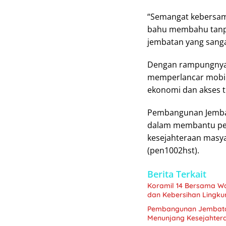
“Semangat kebersama
bahu membahu tanpa
jembatan yang sang
Dengan rampungnya 
memperlancar mobili
ekonomi dan akses t
Pembangunan Jembat
dalam membantu pem
kesejahteraan masya
(pen1002hst).
Berita Terkait
Koramil 14 Bersama W
dan Kebersihan Lingk
Pembangunan Jembatan
Menunjang Kesejahter