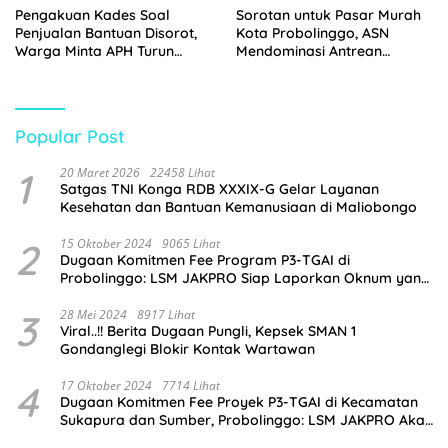
Pengakuan Kades Soal
Sorotan untuk Pasar Murah
Penjualan Bantuan Disorot,
Kota Probolinggo, ASN
Warga Minta APH Turun
Mendominasi Antrean
Tangan
Pembeli
Popular Post
1
20 Maret 2026
22458 Lihat
Satgas TNI Konga RDB XXXIX-G Gelar Layanan
Kesehatan dan Bantuan Kemanusiaan di Maliobongo
2
15 Oktober 2024
9065 Lihat
Dugaan Komitmen Fee Program P3-TGAI di
Probolinggo: LSM JAKPRO Siap Laporkan Oknum yang
Terlibat
3
28 Mei 2024
8917 Lihat
Viral..!! Berita Dugaan Pungli, Kepsek SMAN 1
Gondanglegi Blokir Kontak Wartawan
4
17 Oktober 2024
7714 Lihat
Dugaan Komitmen Fee Proyek P3-TGAI di Kecamatan
Sukapura dan Sumber, Probolinggo: LSM JAKPRO Akan
Ambil Sikap