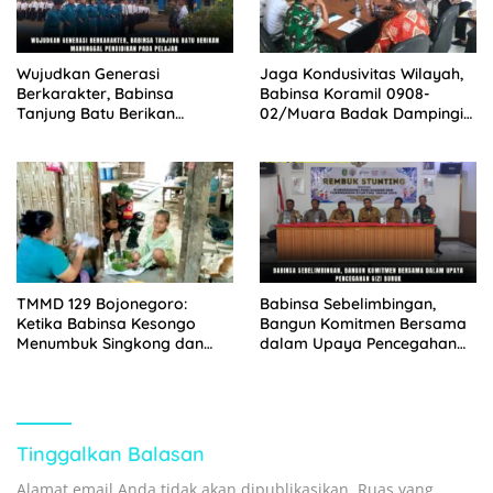
Wujudkan Generasi
Jaga Kondusivitas Wilayah,
Berkarakter, Babinsa
Babinsa Koramil 0908-
Tanjung Batu Berikan
02/Muara Badak Dampingi
Manunggal Pendidikan Pada
Mediasi Sengketa Lahan
Pelajar
Warga
TMMD 129 Bojonegoro:
Babinsa Sebelimbingan,
Ketika Babinsa Kesongo
Bangun Komitmen Bersama
Menumbuk Singkong dan
dalam Upaya Pencegahan
Mengukir Kebersamaan
Gizi Buruk
dengan Warga
Tinggalkan Balasan
Alamat email Anda tidak akan dipublikasikan.
Ruas yang