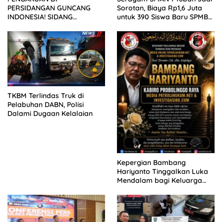
PERSIDANGAN GUNCANG
Sorotan, Biaya Rp1,6 Juta
INDONESIA! SIDANG
untuk 390 Siswa Baru SPMB
TUNTUTAN DITUNDA,
2026
KELUARGA KORBAN
MENGAMUK DI PN MALANG
TKBM Terlindas Truk di
Pelabuhan DABN, Polisi
Dalami Dugaan Kelalaian
Kepergian Bambang
Hariyanto Tinggalkan Luka
Mendalam bagi Keluarga
Besar Patrolihukum.net