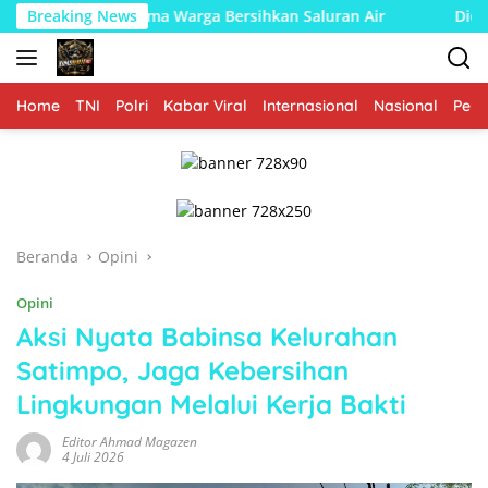
Langsung
ersama Warga Bersihkan Saluran Air
Breaking News
Diduga Salah Kiri
ke
konten
Home
TNI
Polri
Kabar Viral
Internasional
Nasional
Peme
Beranda
Opini
Opini
Aksi Nyata Babinsa Kelurahan
Satimpo, Jaga Kebersihan
Lingkungan Melalui Kerja Bakti
Editor Ahmad Magazen
4 Juli 2026