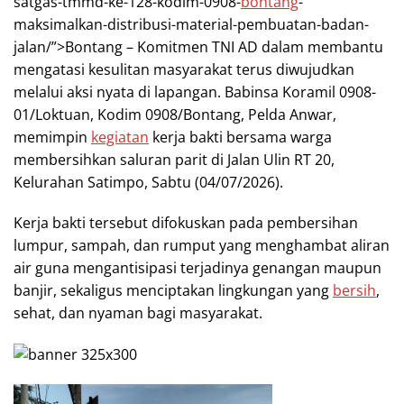
satgas-tmmd-ke-128-kodim-0908-
bontang
-
maksimalkan-distribusi-material-pembuatan-badan-
jalan/”>Bontang – Komitmen TNI AD dalam membantu
mengatasi kesulitan masyarakat terus diwujudkan
melalui aksi nyata di lapangan. Babinsa Koramil 0908-
01/Loktuan, Kodim 0908/Bontang, Pelda Anwar,
memimpin
kegiatan
kerja bakti bersama warga
membersihkan saluran parit di Jalan Ulin RT 20,
Kelurahan Satimpo, Sabtu (04/07/2026).
Kerja bakti tersebut difokuskan pada pembersihan
lumpur, sampah, dan rumput yang menghambat aliran
air guna mengantisipasi terjadinya genangan maupun
banjir, sekaligus menciptakan lingkungan yang
bersih
,
sehat, dan nyaman bagi masyarakat.