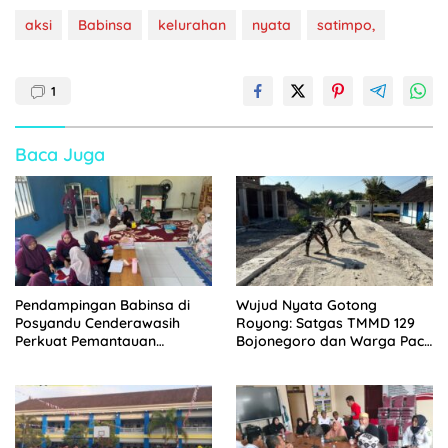
aksi
Babinsa
kelurahan
nyata
satimpo,
1
Baca Juga
Pendampingan Babinsa di
Wujud Nyata Gotong
Posyandu Cenderawasih
Royong: Satgas TMMD 129
Perkuat Pemantauan
Bojonegoro dan Warga Pacu
Tumbuh Kembang Balita
Pembangunan Drainase
demi Keawetan Jalan Desa