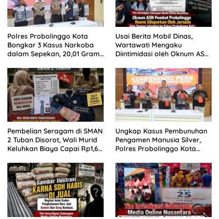
Polres Probolinggo Kota
Usai Berita Mobil Dinas,
Bongkar 3 Kasus Narkoba
Wartawati Mengaku
dalam Sepekan, 20,01 Gram
Diintimidasi oleh Oknum ASN
Sabu Disita
Pemkot Probolinggo dan
Tempuh Jalur Hukum
Pembelian Seragam di SMAN
Ungkap Kasus Pembunuhan
2 Tuban Disorot, Wali Murid
Pengamen Manusia Silver,
Keluhkan Biaya Capai Rp1,6
Polres Probolinggo Kota
Juta
Tangkap Dua Pelaku