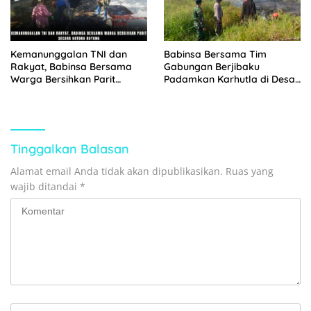
Kemanunggalan TNI dan
Babinsa Bersama Tim
Rakyat, Babinsa Bersama
Gabungan Berjibaku
Warga Bersihkan Parit
Padamkan Karhutla di Desa
Secara Gotong Royong
Binturu
Tinggalkan Balasan
Alamat email Anda tidak akan dipublikasikan.
Ruas yang
wajib ditandai
*