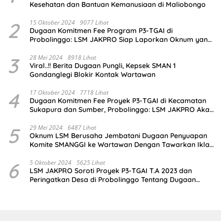
Kesehatan dan Bantuan Kemanusiaan di Maliobongo
2
15 Oktober 2024
9077 Lihat
Dugaan Komitmen Fee Program P3-TGAI di
Probolinggo: LSM JAKPRO Siap Laporkan Oknum yang
Terlibat
3
28 Mei 2024
8918 Lihat
Viral..!! Berita Dugaan Pungli, Kepsek SMAN 1
Gondanglegi Blokir Kontak Wartawan
4
17 Oktober 2024
7718 Lihat
Dugaan Komitmen Fee Proyek P3-TGAI di Kecamatan
Sukapura dan Sumber, Probolinggo: LSM JAKPRO Akan
Ambil Sikap
5
29 Mei 2024
6487 Lihat
Oknum LSM Berusaha Jembatani Dugaan Penyuapan
Komite SMANGGI ke Wartawan Dengan Tawarkan Iklan
2,5 Juta
6
5 Oktober 2024
5625 Lihat
LSM JAKPRO Soroti Proyek P3-TGAI T.A 2023 dan
Peringatkan Desa di Probolinggo Tentang Dugaan
Komitmen Fee Proyek P3-TGAI 2024