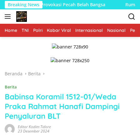
Langsung
ya Provokasi Pecah Belah Bangsa
Breaking News
Rumah Bapak Herman 
ke
konten
Home
TNI
Polri
Kabar Viral
Internasional
Nasional
Peme
Beranda
Berita
Berita
Babinsa Koramil 1512-01/Weda
Praka Rahmat Hanafi Dampingi
Penyaluran BLT
Editor Kodim Tidore
23 Desember 2024