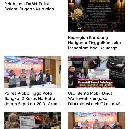
Pelabuhan DABN, Polisi
Dalami Dugaan Kelalaian
Kepergian Bambang
Hariyanto Tinggalkan Luka
Mendalam bagi Keluarga
Besar Patrolihukum.net
Polres Probolinggo Kota
Usai Berita Mobil Dinas,
Bongkar 3 Kasus Narkoba
Wartawati Mengaku
dalam Sepekan, 20,01 Gram
Diintimidasi oleh Oknum ASN
Sabu Disita
Pemkot Probolinggo dan
Tempuh Jalur Hukum