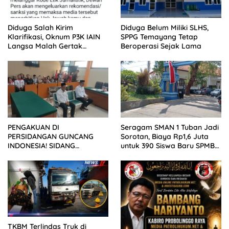
Diduga Salah Kirim
Diduga Belum Miliki SLHS,
Klarifikasi, Oknum P3K IAIN
SPPG Temayang Tetap
Langsa Malah Gertak
Beroperasi Sejak Lama
Wartawan ke Dewan Pers
PENGAKUAN DI
Seragam SMAN 1 Tuban Jadi
PERSIDANGAN GUNCANG
Sorotan, Biaya Rp1,6 Juta
INDONESIA! SIDANG
untuk 390 Siswa Baru SPMB
TUNTUTAN DITUNDA,
2026
KELUARGA KORBAN
MENGAMUK DI PN MALANG
TKBM Terlindas Truk di