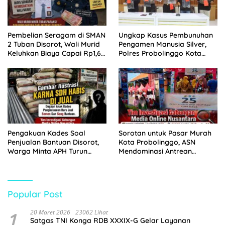
Pembelian Seragam di SMAN
Ungkap Kasus Pembunuhan
2 Tuban Disorot, Wali Murid
Pengamen Manusia Silver,
Keluhkan Biaya Capai Rp1,6
Polres Probolinggo Kota
Juta
Tangkap Dua Pelaku
Pengakuan Kades Soal
Sorotan untuk Pasar Murah
Penjualan Bantuan Disorot,
Kota Probolinggo, ASN
Warga Minta APH Turun
Mendominasi Antrean
Tangan
Pembeli
Popular Post
1
20 Maret 2026
23062 Lihat
Satgas TNI Konga RDB XXXIX-G Gelar Layanan