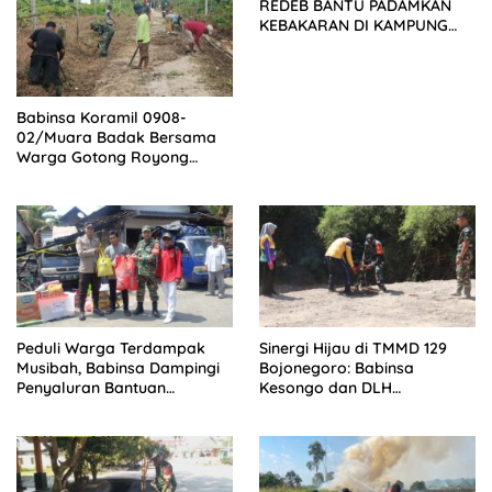
REDEB BANTU PADAMKAN
KEBAKARAN DI KAMPUNG
LABANAN MAKMUR
Babinsa Koramil 0908-
02/Muara Badak Bersama
Warga Gotong Royong
Bersihkan Jalan dan Parit
Peduli Warga Terdampak
Sinergi Hijau di TMMD 129
Musibah, Babinsa Dampingi
Bojonegoro: Babinsa
Penyaluran Bantuan
Kesongo dan DLH
Pascakebakaran
‘Keroyokan’ Buat Lubang
Tanam Pohon untuk Jaga
Tanggul Sungai