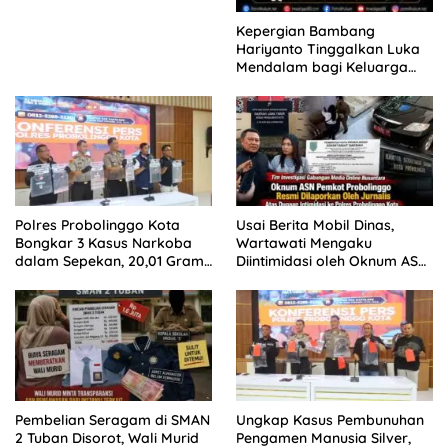
Kepergian Bambang
Hariyanto Tinggalkan Luka
Mendalam bagi Keluarga
Besar Patrolihukum.net
Polres Probolinggo Kota
Usai Berita Mobil Dinas,
Bongkar 3 Kasus Narkoba
Wartawati Mengaku
dalam Sepekan, 20,01 Gram
Diintimidasi oleh Oknum ASN
Sabu Disita
Pemkot Probolinggo dan
Tempuh Jalur Hukum
Pembelian Seragam di SMAN
Ungkap Kasus Pembunuhan
2 Tuban Disorot, Wali Murid
Pengamen Manusia Silver,