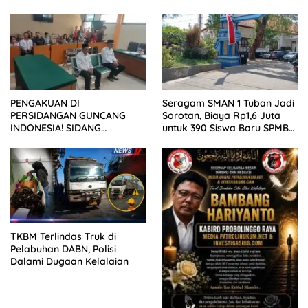
Wartawan ke Dewan Pers
PENGAKUAN DI
Seragam SMAN 1 Tuban Jadi
PERSIDANGAN GUNCANG
Sorotan, Biaya Rp1,6 Juta
INDONESIA! SIDANG
untuk 390 Siswa Baru SPMB
TUNTUTAN DITUNDA,
2026
KELUARGA KORBAN
MENGAMUK DI PN MALANG
TKBM Terlindas Truk di
Pelabuhan DABN, Polisi
Dalami Dugaan Kelalaian