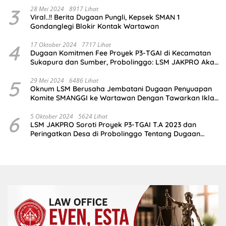
3
28 Mei 2024
8917 Lihat
Viral..!! Berita Dugaan Pungli, Kepsek SMAN 1
Gondanglegi Blokir Kontak Wartawan
4
17 Oktober 2024
7717 Lihat
Dugaan Komitmen Fee Proyek P3-TGAI di Kecamatan
Sukapura dan Sumber, Probolinggo: LSM JAKPRO Akan
Ambil Sikap
5
29 Mei 2024
6486 Lihat
Oknum LSM Berusaha Jembatani Dugaan Penyuapan
Komite SMANGGI ke Wartawan Dengan Tawarkan Iklan
2,5 Juta
6
5 Oktober 2024
5624 Lihat
LSM JAKPRO Soroti Proyek P3-TGAI T.A 2023 dan
Peringatkan Desa di Probolinggo Tentang Dugaan
Komitmen Fee Proyek P3-TGAI 2024