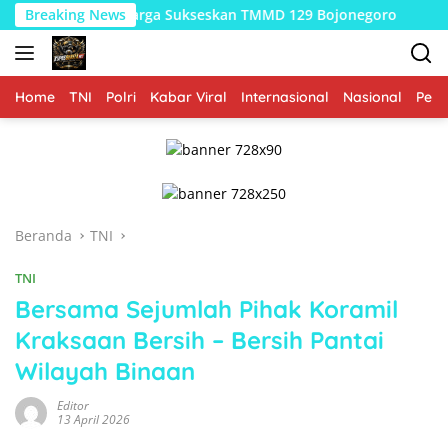
Langsung
ngkul Warga Sukseskan TMMD 129 Bojonegoro
Breaking News
Merajut A
ke
konten
Home
TNI
Polri
Kabar Viral
Internasional
Nasional
Peme
Beranda
TNI
TNI
Bersama Sejumlah Pihak Koramil
Kraksaan Bersih – Bersih Pantai
Wilayah Binaan
Editor
13 April 2026