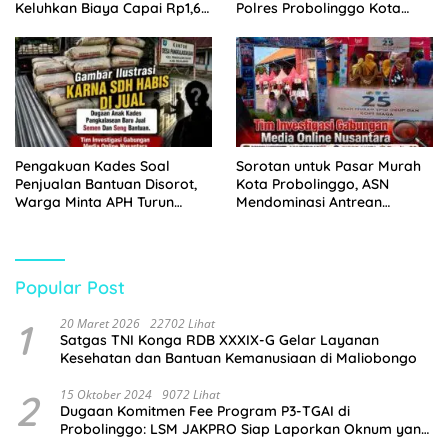
Keluhkan Biaya Capai Rp1,6
Polres Probolinggo Kota
Juta
Tangkap Dua Pelaku
Pengakuan Kades Soal
Sorotan untuk Pasar Murah
Penjualan Bantuan Disorot,
Kota Probolinggo, ASN
Warga Minta APH Turun
Mendominasi Antrean
Tangan
Pembeli
Popular Post
1
20 Maret 2026
22702 Lihat
Satgas TNI Konga RDB XXXIX-G Gelar Layanan
Kesehatan dan Bantuan Kemanusiaan di Maliobongo
2
15 Oktober 2024
9072 Lihat
Dugaan Komitmen Fee Program P3-TGAI di
Probolinggo: LSM JAKPRO Siap Laporkan Oknum yang
Terlibat