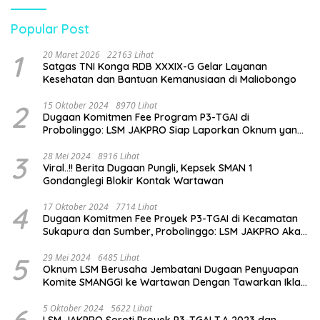
Pendidikan
Popular Post
1
20 Maret 2026
22163 Lihat
Satgas TNI Konga RDB XXXIX-G Gelar Layanan
Kesehatan dan Bantuan Kemanusiaan di Maliobongo
2
15 Oktober 2024
8970 Lihat
Dugaan Komitmen Fee Program P3-TGAI di
Probolinggo: LSM JAKPRO Siap Laporkan Oknum yang
Terlibat
3
28 Mei 2024
8916 Lihat
Viral..!! Berita Dugaan Pungli, Kepsek SMAN 1
Gondanglegi Blokir Kontak Wartawan
4
17 Oktober 2024
7714 Lihat
Dugaan Komitmen Fee Proyek P3-TGAI di Kecamatan
Sukapura dan Sumber, Probolinggo: LSM JAKPRO Akan
Ambil Sikap
5
29 Mei 2024
6485 Lihat
Oknum LSM Berusaha Jembatani Dugaan Penyuapan
Komite SMANGGI ke Wartawan Dengan Tawarkan Iklan
2,5 Juta
6
5 Oktober 2024
5622 Lihat
LSM JAKPRO Soroti Proyek P3-TGAI T.A 2023 dan