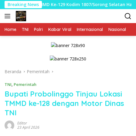
Langsung
 TMMD Ke-129 Kodim 1807/Sorong Selatan Hampir Rampung, P
Breaking News
ke
konten
Home
TNI
Polri
Kabar Viral
Internasional
Nasional
P
Beranda
Pemerintah
TNI
,
Pemerintah
Bupati Probolinggo Tinjau Lokasi
TMMD ke-128 dengan Motor Dinas
TNI
Editor
23 April 2026