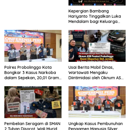
Kepergian Bambang
Hariyanto Tinggalkan Luka
Mendalam bagi Keluarga
Besar Patrolihukum.net
Polres Probolinggo Kota
Usai Berita Mobil Dinas,
Bongkar 3 Kasus Narkoba
Wartawati Mengaku
dalam Sepekan, 20,01 Gram
Diintimidasi oleh Oknum ASN
Sabu Disita
Pemkot Probolinggo dan
Tempuh Jalur Hukum
Pembelian Seragam di SMAN
Ungkap Kasus Pembunuhan
2 Tuban Disorot, Wali Murid
Pengamen Manusia Silver,