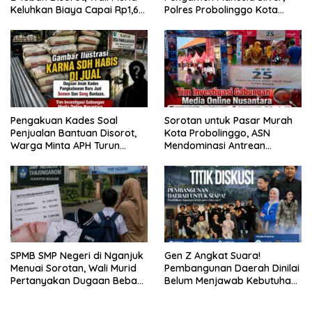
Keluhkan Biaya Capai Rp1,6
Polres Probolinggo Kota
Juta
Tangkap Dua Pelaku
Pengakuan Kades Soal
Sorotan untuk Pasar Murah
Penjualan Bantuan Disorot,
Kota Probolinggo, ASN
Warga Minta APH Turun
Mendominasi Antrean
Tangan
Pembeli
SPMB SMP Negeri di Nganjuk
Gen Z Angkat Suara!
Menuai Sorotan, Wali Murid
Pembangunan Daerah Dinilai
Pertanyakan Dugaan Beban
Belum Menjawab Kebutuhan
Biaya Seragam dan Peran
Generasi Muda
Pengawasan Dinas