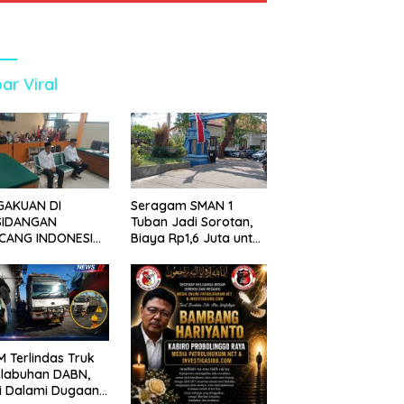
ar Viral
GAKUAN DI
Seragam SMAN 1
SIDANGAN
Tuban Jadi Sorotan,
CANG INDONESIA!
Biaya Rp1,6 Juta untuk
ANG TUNTUTAN
390 Siswa Baru SPMB
UNDA, KELUARGA
2026
BAN MENGAMUK
PN MALANG
 Terlindas Truk
elabuhan DABN,
si Dalami Dugaan