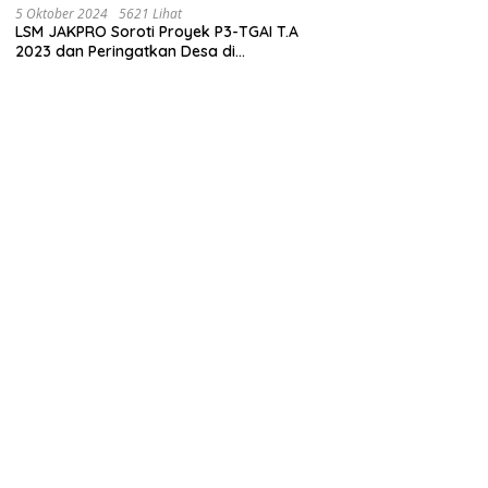
Juta
5 Oktober 2024
5621 Lihat
LSM JAKPRO Soroti Proyek P3-TGAI T.A
2023 dan Peringatkan Desa di
Probolinggo Tentang Dugaan Komitmen
Fee Proyek P3-TGAI 2024