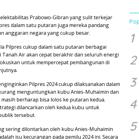
Per
Beb
dan 
 elektabilitas Prabowo-Gibran yang sulit terkejar
Pen
Pop
Pend
ilpres dalam satu putaran juga mereka pandang
n anggaran negara yang cukup besar.
1
la Pilpres cukup dalam satu putaran berbagai
i Tanah Air akan cepat berakhir dan seluruh energi
2
difokuskan untuk mempercepat pembangunan di
njutnya.
3
enginginkan Pilpres 2024 cukup dilaksanakan dalam
u kurang menguntungkan kubu Anies-Muhaimin dan
masih berharap bisa lolos ke putaran kedua.
4
strategi dilancarkan oleh kedua kubu untuk
blik tersebut.
5
ing sering dilontarkan oleh kubu Anies-Muhaimin
dalah isu kecurangan pada pemilu 2024 ini. Secara