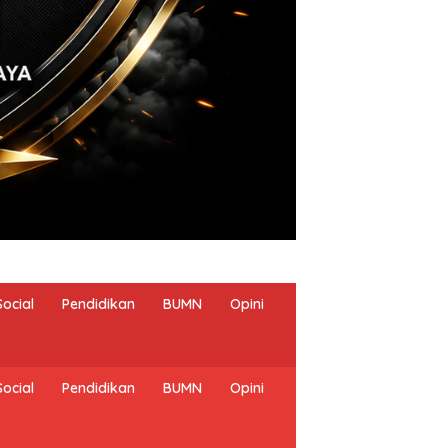
Social
Pendidikan
BUMN
Opini
Social
Pendidikan
BUMN
Opini