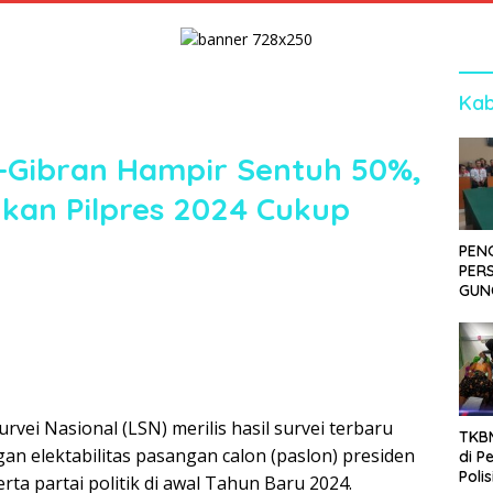
Kab
o-Gibran Hampir Sentuh 50%,
nkan Pilpres 2024 Cukup
PEN
PER
GUN
SID
DIT
KOR
DI 
rvei Nasional (LSN) merilis hasil survei terbaru
TKBM
n elektabilitas pasangan calon (paslon) presiden
di P
Poli
erta partai politik di awal Tahun Baru 2024.