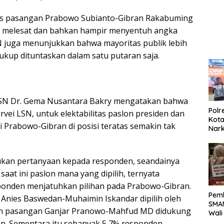
Kela
itas pasangan Prabowo Subianto-Gibran Rakabuming
 melesat dan bahkan hampir menyentuh angka
SN juga menunjukkan bahwa mayoritas publik lebih
cukup dituntaskan dalam satu putaran saja.
 LSN Dr. Gema Nusantara Bakry mengatakan bahwa
Polr
rvei LSN, untuk elektabilitas paslon presiden dan
Kota
si Prabowo-Gibran di posisi teratas semakin tak
Nar
Sepe
Sabu
ukan pertanyaan kepada responden, seandainya
saat ini paslon mana yang dipilih, ternyata
ponden menjatuhkan pilihan pada Prabowo-Gibran.
Pemb
Anies Baswedan-Muhaimin Iskandar dipilih oleh
SMAN
an pasangan Ganjar Pranowo-Mahfud MD didukung
Wali
Biay
n. Sementara itu sebanyak 5,7% responden