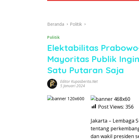
Beranda
Politik
Politik
Elektabilitas Prabow
Mayoritas Publik Ingi
Satu Putaran Saja
Editor Kupasberita.net
5 Januari 2024
Post Views:
356
Jakarta – Lembaga Su
tentang perkembanga
dan wakil presiden s