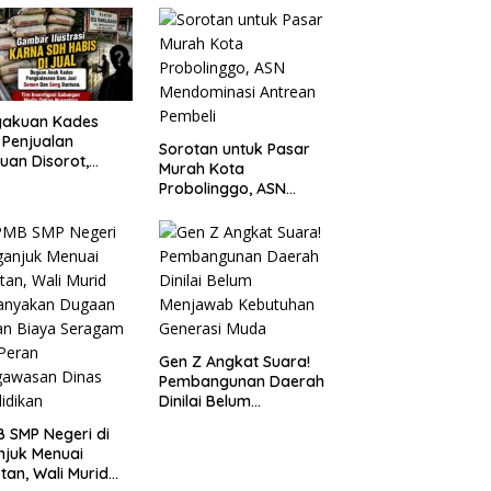
Probolinggo Kota
Tangkap Dua Pelaku
gakuan Kades
 Penjualan
Sorotan untuk Pasar
uan Disorot,
Murah Kota
ga Minta APH
Probolinggo, ASN
n Tangan
Mendominasi Antrean
Pembeli
Gen Z Angkat Suara!
Pembangunan Daerah
Dinilai Belum
Menjawab Kebutuhan
 SMP Negeri di
Generasi Muda
juk Menuai
tan, Wali Murid