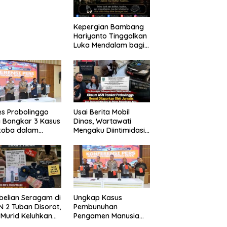
laian
Kepergian Bambang
Hariyanto Tinggalkan
Luka Mendalam bagi
Keluarga Besar
Patrolihukum.net
es Probolinggo
Usai Berita Mobil
 Bongkar 3 Kasus
Dinas, Wartawati
koba dalam
Mengaku Diintimidasi
kan, 20,01 Gram
oleh Oknum ASN
 Disita
Pemkot Probolinggo
dan Tempuh Jalur
Hukum
elian Seragam di
Ungkap Kasus
 2 Tuban Disorot,
Pembunuhan
 Murid Keluhkan
Pengamen Manusia
a Capai Rp1,6
Silver, Polres