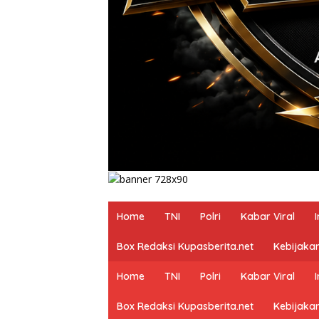
Home
TNI
Polri
Kabar Viral
Box Redaksi Kupasberita.net
Kebijakan
Home
TNI
Polri
Kabar Viral
Box Redaksi Kupasberita.net
Kebijakan