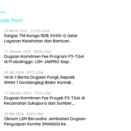
tanyakan Dugaan
an Biaya Seragam
Peran
gawasan Dinas
ular Post
idikan
20 Maret 2026
22105 Lihat
Satgas TNI Konga RDB XXXIX-G Gelar
Layanan Kesehatan dan Bantuan
Kemanusiaan di Maliobongo
15 Oktober 2024
8969 Lihat
Dugaan Komitmen Fee Program P3-TGAI
di Probolinggo: LSM JAKPRO Siap
Laporkan Oknum yang Terlibat
28 Mei 2024
8915 Lihat
Viral..!! Berita Dugaan Pungli, Kepsek
SMAN 1 Gondanglegi Blokir Kontak
Wartawan
17 Oktober 2024
7714 Lihat
Dugaan Komitmen Fee Proyek P3-TGAI di
Kecamatan Sukapura dan Sumber,
Probolinggo: LSM JAKPRO Akan Ambil
Sikap
29 Mei 2024
6485 Lihat
Oknum LSM Berusaha Jembatani Dugaan
Penyuapan Komite SMANGGI ke
Wartawan Dengan Tawarkan Iklan 2,5