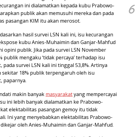
6
kecurangan ini dialamatkan kepada kubu Prabowo-
iharapkan publik akan memusuhi mereka dan pada
itas pasangan KIM itu akan merosot.
sarkan hasil survei LSN kali ini, isu kecurangan
diekspose kubu Anies-Muhaimin dan Ganjar-Mahfud
opini publik. Jika pada survei LSN November
 publik mengaku ‘tidak percaya’ terhadap isu
 pada survei LSN kali ini tinggal 53,8%. Artinya
 sekitar 18% publik terpengaruh oleh isu
, paparnya.
ndati makin banyak
masyarakat
yang mempercayai
isu ini lebih banyak dialamatkan ke Prabowo-
gkat elektabilitas pasangan gemoy itu tidak
li. Ini yang menyebabkan elektabilitas Prabowo-
t dikejar oleh Anies-Muhaimin dan Ganjar-Mahfud.