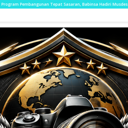
pat Sasaran, Babinsa Hadiri Musdes Demi Terwujudnya Kesej