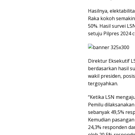
Hasilnya, elektabil
Raka kokoh semakin
50%. Hasil survei L
setuju Pilpres 2024 
Direktur Eksekutif
berdasarkan hasil su
wakil presiden, posi
tergoyahkan.
“Ketika LSN mengaj
Pemilu dilaksanakan 
sebanyak 49,5% res
Kemudian pasangan 
24,3% responden d
oleh 20,5% responde