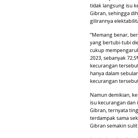
tidak langsung isu 
Gibran, sehingga d
gilirannya elektabil
“Memang benar, berda
yang bertubi-tubi 
cukup mempengaruhi 
2023, sebanyak 72,5%
kecurangan tersebut,
hanya dalam sebulan
kecurangan tersebut
Namun demikian, ke
isu kecurangan dan 
Gibran, ternyata tin
terdampak sama seka
Gibran semakin suli