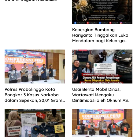
Kepergian Bambang
Hariyanto Tinggalkan Luka
Mendalam bagi Keluarga
Besar Patrolihukum.net
Polres Probolinggo Kota
Usai Berita Mobil Dinas,
Bongkar 3 Kasus Narkoba
Wartawati Mengaku
dalam Sepekan, 20,01 Gram
Diintimidasi oleh Oknum ASN
Sabu Disita
Pemkot Probolinggo dan
Tempuh Jalur Hukum