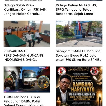
Diduga Salah Kirim
Diduga Belum Miliki SLHS,
Klarifikasi, Oknum P3K IAIN
SPPG Temayang Tetap
Langsa Malah Gertak
Beroperasi Sejak Lama
Wartawan ke Dewan Pers
PENGAKUAN DI
Seragam SMAN 1 Tuban Jadi
PERSIDANGAN GUNCANG
Sorotan, Biaya Rp1,6 Juta
INDONESIA! SIDANG
untuk 390 Siswa Baru SPMB
TUNTUTAN DITUNDA,
2026
KELUARGA KORBAN
MENGAMUK DI PN MALANG
TKBM Terlindas Truk di
Pelabuhan DABN, Polisi
Dalami Dugaan Kelalaian