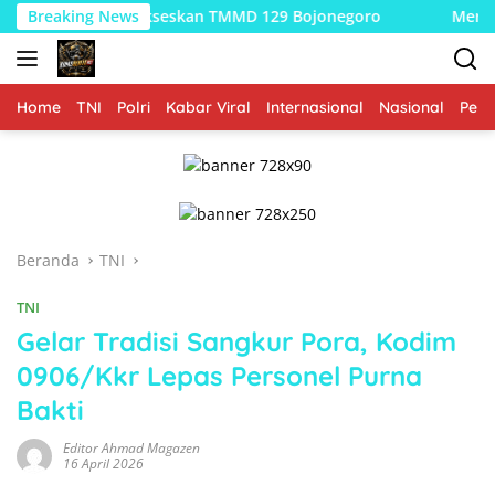
Langsung
ga Sukseskan TMMD 129 Bojonegoro
Breaking News
Merajut Asa di Dusu
ke
konten
Home
TNI
Polri
Kabar Viral
Internasional
Nasional
Peme
Beranda
TNI
TNI
Gelar Tradisi Sangkur Pora, Kodim
0906/Kkr Lepas Personel Purna
Bakti
Editor Ahmad Magazen
16 April 2026