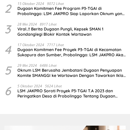
2
15 Oktober 2024
9072 Lihat
Dugaan Komitmen Fee Program P3-TGAI di
Probolinggo: LSM JAKPRO Siap Laporkan Oknum yang
Terlibat
3
28 Mei 2024
8917 Lihat
Viral..!! Berita Dugaan Pungli, Kepsek SMAN 1
Gondanglegi Blokir Kontak Wartawan
4
17 Oktober 2024
7717 Lihat
Dugaan Komitmen Fee Proyek P3-TGAI di Kecamatan
Sukapura dan Sumber, Probolinggo: LSM JAKPRO Akan
Ambil Sikap
5
29 Mei 2024
6486 Lihat
Oknum LSM Berusaha Jembatani Dugaan Penyuapan
Komite SMANGGI ke Wartawan Dengan Tawarkan Iklan
2,5 Juta
6
5 Oktober 2024
5624 Lihat
LSM JAKPRO Soroti Proyek P3-TGAI T.A 2023 dan
Peringatkan Desa di Probolinggo Tentang Dugaan
Komitmen Fee Proyek P3-TGAI 2024