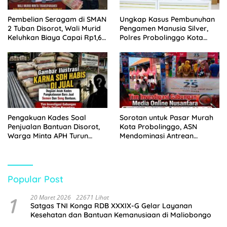
Pembelian Seragam di SMAN
Ungkap Kasus Pembunuhan
2 Tuban Disorot, Wali Murid
Pengamen Manusia Silver,
Keluhkan Biaya Capai Rp1,6
Polres Probolinggo Kota
Juta
Tangkap Dua Pelaku
Pengakuan Kades Soal
Sorotan untuk Pasar Murah
Penjualan Bantuan Disorot,
Kota Probolinggo, ASN
Warga Minta APH Turun
Mendominasi Antrean
Tangan
Pembeli
Popular Post
1
20 Maret 2026
22671 Lihat
Satgas TNI Konga RDB XXXIX-G Gelar Layanan
Kesehatan dan Bantuan Kemanusiaan di Maliobongo