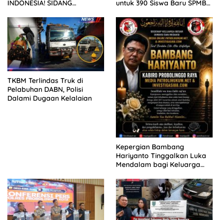
INDONESIA! SIDANG
untuk 390 Siswa Baru SPMB
TUNTUTAN DITUNDA,
2026
KELUARGA KORBAN
MENGAMUK DI PN MALANG
TKBM Terlindas Truk di
Pelabuhan DABN, Polisi
Dalami Dugaan Kelalaian
Kepergian Bambang
Hariyanto Tinggalkan Luka
Mendalam bagi Keluarga
Besar Patrolihukum.net