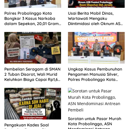
Polres Probolinggo Kota
Usai Berita Mobil Dinas,
Bongkar 3 Kasus Narkoba
Wartawati Mengaku
dalam Sepekan, 20,01 Gram
Diintimidasi oleh Oknum ASN
Sabu Disita
Pemkot Probolinggo dan
Tempuh Jalur Hukum
Pembelian Seragam di SMAN
Ungkap Kasus Pembunuhan
2 Tuban Disorot, Wali Murid
Pengamen Manusia Silver,
Keluhkan Biaya Capai Rp1,6
Polres Probolinggo Kota
Juta
Tangkap Dua Pelaku
Sorotan untuk Pasar Murah
Kota Probolinggo, ASN
Pengakuan Kades Soal
Mendominasi Antrean