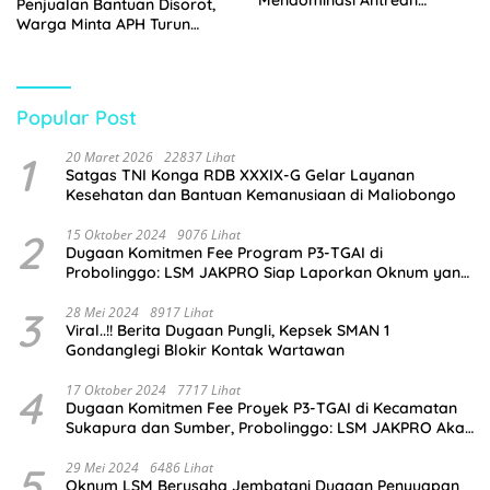
Penjualan Bantuan Disorot,
Pembeli
Warga Minta APH Turun
Tangan
Popular Post
1
20 Maret 2026
22837 Lihat
Satgas TNI Konga RDB XXXIX-G Gelar Layanan
Kesehatan dan Bantuan Kemanusiaan di Maliobongo
2
15 Oktober 2024
9076 Lihat
Dugaan Komitmen Fee Program P3-TGAI di
Probolinggo: LSM JAKPRO Siap Laporkan Oknum yang
Terlibat
3
28 Mei 2024
8917 Lihat
Viral..!! Berita Dugaan Pungli, Kepsek SMAN 1
Gondanglegi Blokir Kontak Wartawan
4
17 Oktober 2024
7717 Lihat
Dugaan Komitmen Fee Proyek P3-TGAI di Kecamatan
Sukapura dan Sumber, Probolinggo: LSM JAKPRO Akan
Ambil Sikap
5
29 Mei 2024
6486 Lihat
Oknum LSM Berusaha Jembatani Dugaan Penyuapan