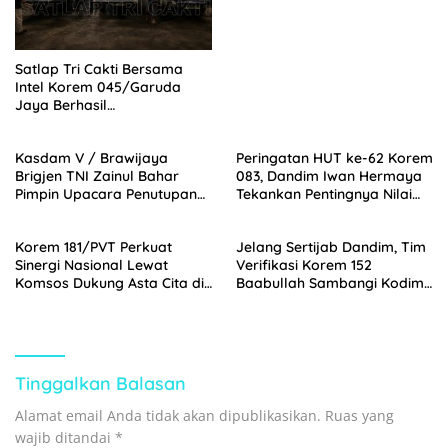
Wapres RI di Jatim
Satlap Tri Cakti Bersama
Intel Korem 045/Garuda
Jaya Berhasil
Menggagalkan
Penyelundupan Bijih Timah
Kasdam V / Brawijaya
Peringatan HUT ke-62 Korem
Ilegal dan Menyelamatkan
Brigjen TNI Zainul Bahar
083, Dandim Iwan Hermaya
Potensi Kerugian Negara
Pimpin Upacara Penutupan
Tekankan Pentingnya Nilai
Sebesar Rp6,7 Miliar
TMMD Ke-128 Kodim
Kepahlawanan
0820/Probolinggo
Korem 181/PVT Perkuat
Jelang Sertijab Dandim, Tim
Sinergi Nasional Lewat
Verifikasi Korem 152
Komsos Dukung Asta Cita di
Baabullah Sambangi Kodim
Papua Barat Daya
1505 Tidore
Tinggalkan Balasan
Alamat email Anda tidak akan dipublikasikan.
Ruas yang
wajib ditandai
*