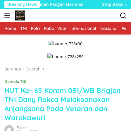
Langsung
rkuat Ketahanan Pangan Nasional
Breaking News
Stop Bakar Lahan, Bab
ke
konten
Home
TNI
Polri
Kabar Viral
Internasional
Nasional
Peme
Beranda
Daerah
Daerah
,
TNI
HUT Ke- 65 Korem 031/WB Brigjen
TNI Dany Rakca Melaksanakan
Anjangsana Pada Veteran dan
Warakawuri
Editor