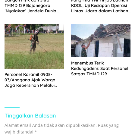
TMMD 129 Bojonegoro
KDOL, Uji Kesiapan Operasi
‘Nyalakan’ Jendela Dunia
Lintas Udara dalam Latihan
Lewat Literasi
Terintegrasi TNI 2026
Menembus Terik
Kedungadem: Saat Personel
Satgas TMMD 129
Personel Koramil 0908-
Bojonegoro Merajut
03/Anggana Ajak Warga
Harapan Mbah Samijan
Jaga Kebersihan Melalui
Kerja Bakti Bersama
Tinggalkan Balasan
Alamat email Anda tidak akan dipublikasikan.
Ruas yang
wajib ditandai
*