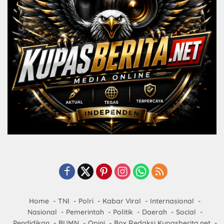
Home
TNI
Polri
Kabar Viral
Internasional
Nasional
Pemerintah
Politik
Daerah
Social
Pendidikan
BUMN
Opini
Box Redaksi Kupasberita.net