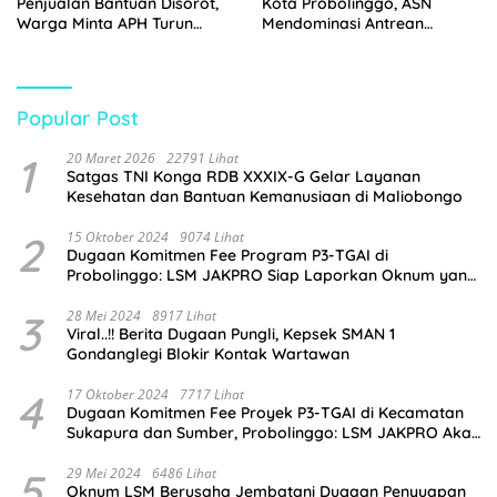
Penjualan Bantuan Disorot,
Kota Probolinggo, ASN
Warga Minta APH Turun
Mendominasi Antrean
Tangan
Pembeli
Popular Post
1
20 Maret 2026
22791 Lihat
Satgas TNI Konga RDB XXXIX-G Gelar Layanan
Kesehatan dan Bantuan Kemanusiaan di Maliobongo
2
15 Oktober 2024
9074 Lihat
Dugaan Komitmen Fee Program P3-TGAI di
Probolinggo: LSM JAKPRO Siap Laporkan Oknum yang
Terlibat
3
28 Mei 2024
8917 Lihat
Viral..!! Berita Dugaan Pungli, Kepsek SMAN 1
Gondanglegi Blokir Kontak Wartawan
4
17 Oktober 2024
7717 Lihat
Dugaan Komitmen Fee Proyek P3-TGAI di Kecamatan
Sukapura dan Sumber, Probolinggo: LSM JAKPRO Akan
Ambil Sikap
5
29 Mei 2024
6486 Lihat
Oknum LSM Berusaha Jembatani Dugaan Penyuapan