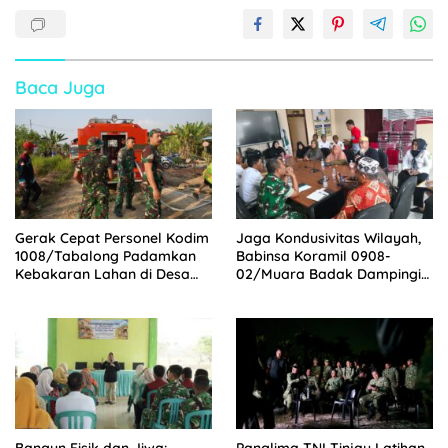
Baca Juga
Gerak Cepat Personel Kodim
Jaga Kondusivitas Wilayah,
1008/Tabalong Padamkan
Babinsa Koramil 0908-
Kebakaran Lahan di Desa
02/Muara Badak Dampingi
Wayau
Mediasi Sengketa Lahan
Warga
Bangun Fisik dan Jiwa:
Panglima TNI Tinjau Latihan