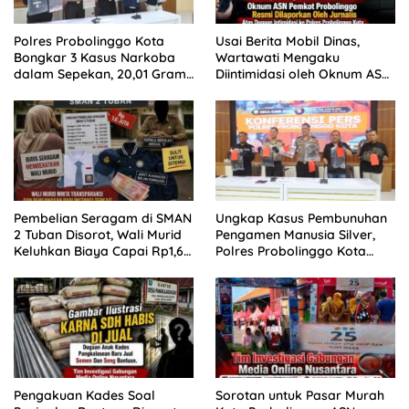
Polres Probolinggo Kota
Usai Berita Mobil Dinas,
Bongkar 3 Kasus Narkoba
Wartawati Mengaku
dalam Sepekan, 20,01 Gram
Diintimidasi oleh Oknum ASN
Sabu Disita
Pemkot Probolinggo dan
Tempuh Jalur Hukum
Pembelian Seragam di SMAN
Ungkap Kasus Pembunuhan
2 Tuban Disorot, Wali Murid
Pengamen Manusia Silver,
Keluhkan Biaya Capai Rp1,6
Polres Probolinggo Kota
Juta
Tangkap Dua Pelaku
Pengakuan Kades Soal
Sorotan untuk Pasar Murah