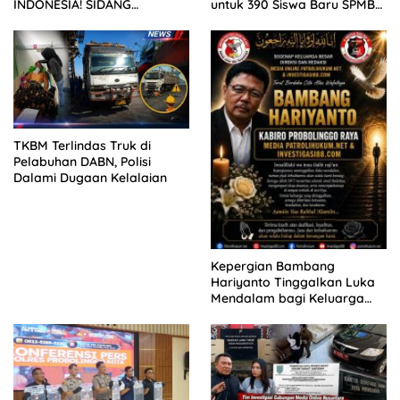
INDONESIA! SIDANG
untuk 390 Siswa Baru SPMB
TUNTUTAN DITUNDA,
2026
KELUARGA KORBAN
MENGAMUK DI PN MALANG
TKBM Terlindas Truk di
Pelabuhan DABN, Polisi
Dalami Dugaan Kelalaian
Kepergian Bambang
Hariyanto Tinggalkan Luka
Mendalam bagi Keluarga
Besar Patrolihukum.net