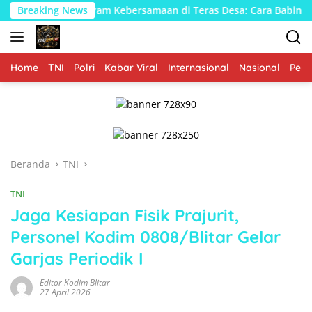
Langsung
ganyam Kebersamaan di Teras Desa: Cara Babinsa Kesongo Ran
Breaking News
ke
konten
Home
TNI
Polri
Kabar Viral
Internasional
Nasional
Peme
Beranda
TNI
TNI
Jaga Kesiapan Fisik Prajurit,
Personel Kodim 0808/Blitar Gelar
Garjas Periodik I
Editor Kodim Blitar
27 April 2026