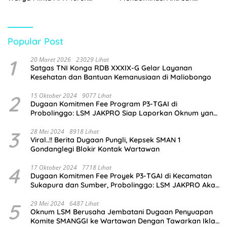
Tangan
Pembeli
Popular Post
1
20 Maret 2026
23029 Lihat
Satgas TNI Konga RDB XXXIX-G Gelar Layanan
Kesehatan dan Bantuan Kemanusiaan di Maliobongo
2
15 Oktober 2024
9077 Lihat
Dugaan Komitmen Fee Program P3-TGAI di
Probolinggo: LSM JAKPRO Siap Laporkan Oknum yang
Terlibat
3
28 Mei 2024
8918 Lihat
Viral..!! Berita Dugaan Pungli, Kepsek SMAN 1
Gondanglegi Blokir Kontak Wartawan
4
17 Oktober 2024
7718 Lihat
Dugaan Komitmen Fee Proyek P3-TGAI di Kecamatan
Sukapura dan Sumber, Probolinggo: LSM JAKPRO Akan
Ambil Sikap
5
29 Mei 2024
6487 Lihat
Oknum LSM Berusaha Jembatani Dugaan Penyuapan
Komite SMANGGI ke Wartawan Dengan Tawarkan Iklan