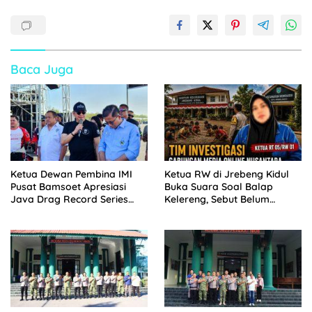
Baca Juga
Ketua Dewan Pembina IMI
Ketua RW di Jrebeng Kidul
Pusat Bamsoet Apresiasi
Buka Suara Soal Balap
Java Drag Record Series
Kelereng, Sebut Belum
2026 di D.I Yogyakarta,
Pernah Terima Laporan Judi
Dorong Perbanyak
Kejuaraan Balap Daerah
dan Nasional