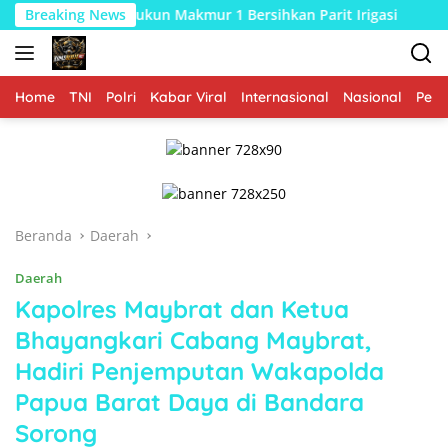
Langsung
tan Rukun Makmur 1 Bersihkan Parit Irigasi
Breaking News
Bhabinkamti
ke
konten
Home
TNI
Polri
Kabar Viral
Internasional
Nasional
Peme
Beranda
Daerah
Daerah
Kapolres Maybrat dan Ketua
Bhayangkari Cabang Maybrat,
Hadiri Penjemputan Wakapolda
Papua Barat Daya di Bandara
Sorong