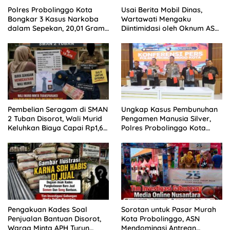
Polres Probolinggo Kota
Usai Berita Mobil Dinas,
Bongkar 3 Kasus Narkoba
Wartawati Mengaku
dalam Sepekan, 20,01 Gram
Diintimidasi oleh Oknum ASN
Sabu Disita
Pemkot Probolinggo dan
Tempuh Jalur Hukum
Pembelian Seragam di SMAN
Ungkap Kasus Pembunuhan
2 Tuban Disorot, Wali Murid
Pengamen Manusia Silver,
Keluhkan Biaya Capai Rp1,6
Polres Probolinggo Kota
Juta
Tangkap Dua Pelaku
Pengakuan Kades Soal
Sorotan untuk Pasar Murah
Penjualan Bantuan Disorot,
Kota Probolinggo, ASN
Warga Minta APH Turun
Mendominasi Antrean