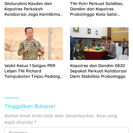
Silaturahmi Kasdim dan
TNI-Polri Perkuat Soliditas,
Kapolres Perkokoh
Dandim dan Kapolres
Kolaborasi Jaga Kamtibmas
Probolinggo Kota Gelar
dan Ketahanan Pangan
Silaturahmi
Wakil Ketua 1 Satgas PRR
Kapolres dan Dandim 0820
Letjen TNI Richard
Sepakat Perkuat Kolaborasi
Tampubolon Tinjau Padang
Demi Stabilitas Probolinggo
Sidimpuan dan Tapanuli
Selatan Sumatera Utara.
Ada Apa?
Tinggalkan Balasan
Alamat email Anda tidak akan dipublikasikan.
Ruas yang
wajib ditandai
*