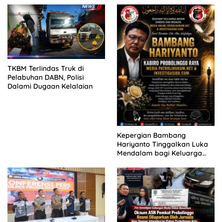
KELUARGA KORBAN
MENGAMUK DI PN MALANG
TKBM Terlindas Truk di
Pelabuhan DABN, Polisi
Dalami Dugaan Kelalaian
Kepergian Bambang
Hariyanto Tinggalkan Luka
Mendalam bagi Keluarga
Besar Patrolihukum.net