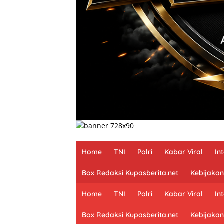
Home
TNI
Polri
Kabar Viral
In
Box Redaksi Kupasberita.net
Kebijakan
Home
TNI
Polri
Kabar Viral
In
Box Redaksi Kupasberita.net
Kebijakan