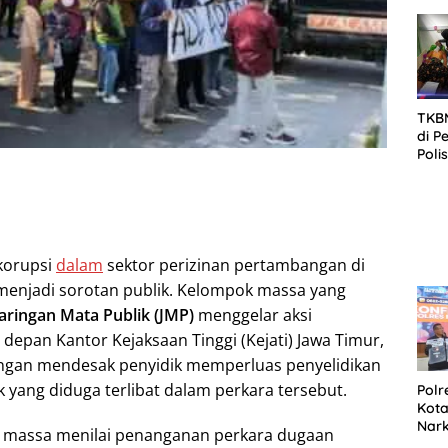
SID
DIT
KOR
DI 
TKBM
di P
Poli
Kela
korupsi
dalam
sektor perizinan pertambangan di
menjadi sorotan publik. Kelompok massa yang
Jaringan Mata Publik (JMP)
menggelar aksi
di depan Kantor Kejaksaan Tinggi (Kejati) Jawa Timur,
engan mendesak penyidik memperluas penyelidikan
 yang diduga terlibat dalam perkara tersebut.
Polr
Kota
Nar
, massa menilai penanganan perkara dugaan
Sepe