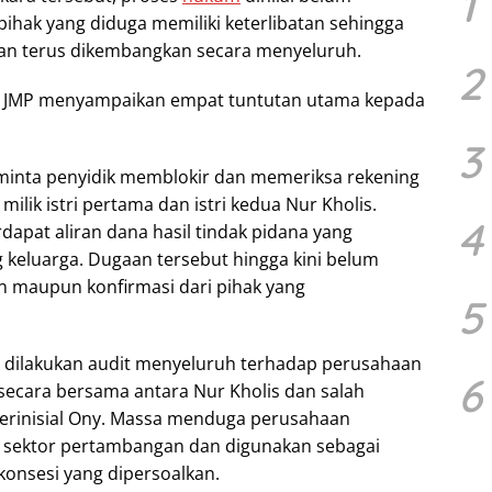
1
ihak yang diduga memiliki keterlibatan sehingga
kan terus dikembangkan secara menyeluruh.
2
t, JMP menyampaikan empat tuntutan utama kepada
3
inta penyidik memblokir dan memeriksa rekening
milik istri pertama dan istri kedua Nur Kholis.
4
apat aliran dana hasil tindak pidana yang
g keluarga. Dugaan tersebut hingga kini belum
 maupun konfirmasi dari pihak yang
5
 dilakukan audit menyeluruh terhadap perusahaan
6
 secara bersama antara Nur Kholis dan salah
erinisial Ony. Massa menduga perusahaan
i sektor pertambangan dan digunakan sebagai
konsesi yang dipersoalkan.