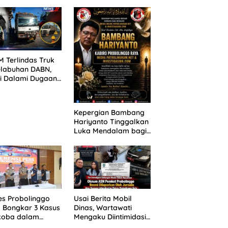
ANG TUNTUTAN
untuk 390 Siswa Baru
UNDA, KELUARGA
SPMB 2026
BAN MENGAMUK
PN MALANG
 Terlindas Truk
elabuhan DABN,
si Dalami Dugaan
laian
Kepergian Bambang
Hariyanto Tinggalkan
Luka Mendalam bagi
Keluarga Besar
Patrolihukum.net
es Probolinggo
Usai Berita Mobil
 Bongkar 3 Kasus
Dinas, Wartawati
koba dalam
Mengaku Diintimidasi
kan, 20,01 Gram
oleh Oknum ASN