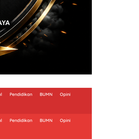
al
Pendidikan
BUMN
Opini
al
Pendidikan
BUMN
Opini