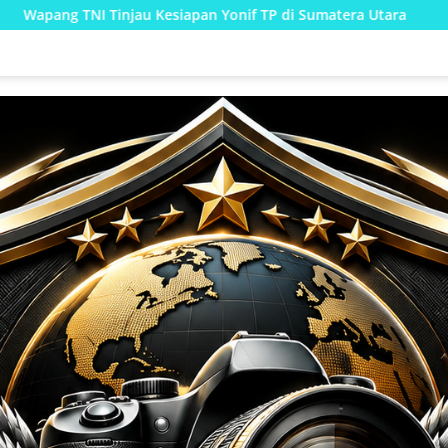
siapan Yonif TP di Sumatera Utara
Pengecatan Berlanju