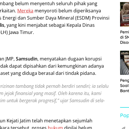
tambang belum menyentuh seluruh pihak yang
Sabu
rkaitan.
Mereka
menyoroti belum diperiksanya
 Energi dan Sumber Daya Mineral (ESDM) Provinsi
is
, yang kini menjabat sebagai Kepala Dinas
LH) Jawa Timur.
Pem
di S
Diso
Kelu
Rp1,
an JMP,
Samsudin
, menyatakan dugaan korupsi
idak dapat dipisahkan dari kemungkinan adanya
set yang diduga berasal dari tindak pidana.
Pen
izinan tambang tidak pernah berdiri sendiri; ia selalu
Soal
Bant
 jejak finansial yang masif. Oleh karena itu, kami
War
im untuk bergerak progresif,” ujar Samsudin di sela-
Turu
Pop
n Kejati Jatim telah menetapkan sejumlah
kara tersebut, proses
hukum
dinilai belum