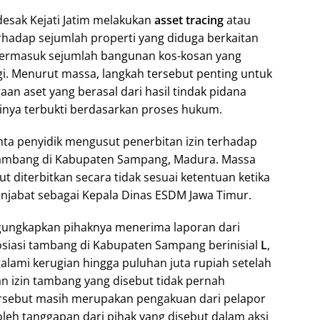
esak Kejati Jatim melakukan
asset tracing
atau
rhadap sejumlah properti yang diduga berkaitan
 termasuk sejumlah bangunan kos-kosan yang
ggi. Menurut massa, langkah tersebut penting untuk
aan aset yang berasal dari hasil tindak pidana
tinya terbukti berdasarkan proses hukum.
a penyidik mengusut penerbitan izin terhadap
k tambang di Kabupaten Sampang, Madura. Massa
t diterbitkan secara tidak sesuai ketentuan ketika
njabat sebagai Kepala Dinas ESDM Jawa Timur.
ungkapkan pihaknya menerima laporan dari
siasi tambang di Kabupaten Sampang berinisial
L
,
ami kerugian hingga puluhan juta rupiah setelah
an izin tambang yang disebut tidak pernah
tersebut masih merupakan pengakuan dari pelapor
h tanggapan dari pihak yang disebut dalam aksi