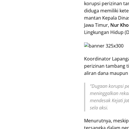
korupsi perizinan 
diduga memiliki kete
mantan Kepala Dinas
Jawa Timur,
Nur Khol
Lingkungan Hidup (D
Koordinator Lapang
perizinan tambang t
aliran dana maupun a
“Dugaan korupsi per
meninggalkan rekam
mendesak Kejati Jat
sela aksi.
Menurutnya, meskipu
tersangka dalam per