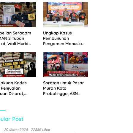
 Disita
Pemkot Probolinggo
dan Tempuh Jalur
Hukum
belian Seragam
Ungkap Kasus
MAN 2 Tuban
Pembunuhan
rot, Wali Murid
Pengamen Manusia
hkan Biaya Capai
Silver, Polres
6 Juta
Probolinggo Kota
Tangkap Dua Pelaku
gakuan Kades
Sorotan untuk Pasar
 Penjualan
Murah Kota
uan Disorot,
Probolinggo, ASN
ga Minta APH
Mendominasi Antrean
n Tangan
Pembeli
ular Post
20 Maret 2026
22886 Lihat