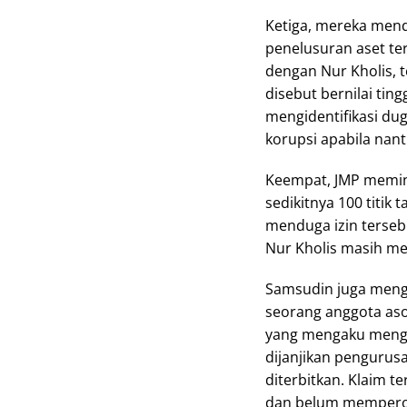
Ketiga, mereka mend
penelusuran aset te
dengan Nur Kholis,
disebut bernilai tin
mengidentifikasi dug
korupsi apabila nan
Keempat, JMP memint
sedikitnya 100 titi
menduga izin tersebu
Nur Kholis masih me
Samsudin juga meng
seorang anggota aso
yang mengaku mengal
dijanjikan pengurus
diterbitkan. Klaim 
dan belum memperole