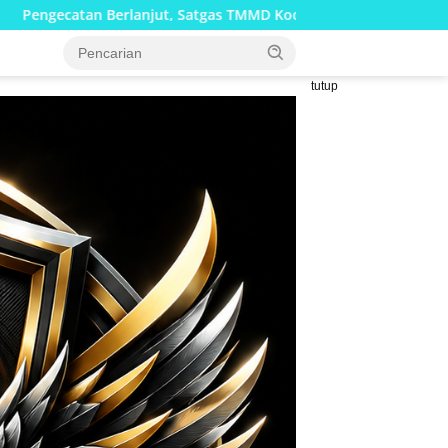
t, Satgas TMMD Kodim 1002/HST Percantik Mushola Desa Awang
tutup