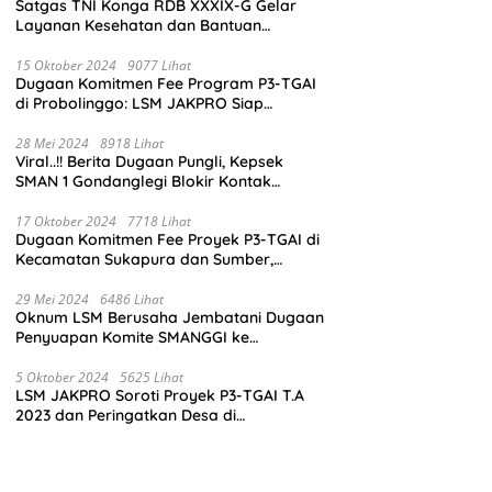
Satgas TNI Konga RDB XXXIX-G Gelar
Layanan Kesehatan dan Bantuan
Kemanusiaan di Maliobongo
15 Oktober 2024
9077 Lihat
Dugaan Komitmen Fee Program P3-TGAI
di Probolinggo: LSM JAKPRO Siap
Laporkan Oknum yang Terlibat
28 Mei 2024
8918 Lihat
Viral..!! Berita Dugaan Pungli, Kepsek
SMAN 1 Gondanglegi Blokir Kontak
Wartawan
17 Oktober 2024
7718 Lihat
Dugaan Komitmen Fee Proyek P3-TGAI di
Kecamatan Sukapura dan Sumber,
Probolinggo: LSM JAKPRO Akan Ambil
Sikap
29 Mei 2024
6486 Lihat
Oknum LSM Berusaha Jembatani Dugaan
Penyuapan Komite SMANGGI ke
Wartawan Dengan Tawarkan Iklan 2,5
Juta
5 Oktober 2024
5625 Lihat
LSM JAKPRO Soroti Proyek P3-TGAI T.A
2023 dan Peringatkan Desa di
Probolinggo Tentang Dugaan Komitmen
Fee Proyek P3-TGAI 2024