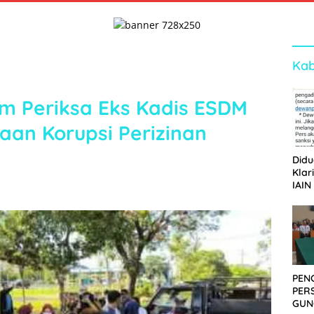
Kab
im Periksa Eks Kadis ESDM
aan Korupsi Perizinan
Didu
Klar
IAIN
Ger
Dew
PEN
PER
GUN