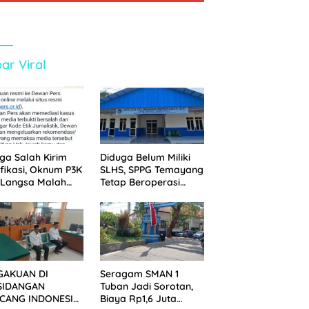
ar Viral
ga Salah Kirim
Diduga Belum Miliki
ifikasi, Oknum P3K
SLHS, SPPG Temayang
 Langsa Malah
Tetap Beroperasi
tak Wartawan ke
Sejak Lama
an Pers
GAKUAN DI
Seragam SMAN 1
SIDANGAN
Tuban Jadi Sorotan,
CANG INDONESIA!
Biaya Rp1,6 Juta