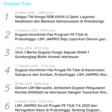
Popular Post
1
20 Maret 2026
22856 Lihat
Satgas TNI Konga RDB XXXIX-G Gelar Layanan
Kesehatan dan Bantuan Kemanusiaan di Maliobongo
2
15 Oktober 2024
9076 Lihat
Dugaan Komitmen Fee Program P3-TGAI di
Probolinggo: LSM JAKPRO Siap Laporkan Oknum yang
Terlibat
3
28 Mei 2024
8918 Lihat
Viral..!! Berita Dugaan Pungli, Kepsek SMAN 1
Gondanglegi Blokir Kontak Wartawan
4
17 Oktober 2024
7718 Lihat
Dugaan Komitmen Fee Proyek P3-TGAI di Kecamatan
Sukapura dan Sumber, Probolinggo: LSM JAKPRO Akan
Ambil Sikap
5
29 Mei 2024
6486 Lihat
Oknum LSM Berusaha Jembatani Dugaan Penyuapan
Komite SMANGGI ke Wartawan Dengan Tawarkan Iklan
2,5 Juta
6
5 Oktober 2024
5624 Lihat
LSM JAKPRO Soroti Proyek P3-TGAI T.A 2023 dan
Peringatkan Desa di Probolinggo Tentang Dugaan