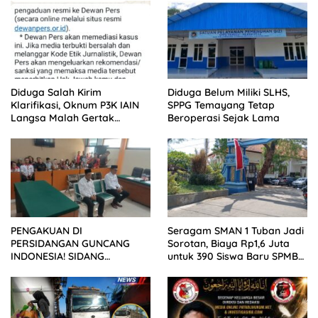
Diduga Salah Kirim
Diduga Belum Miliki SLHS,
Klarifikasi, Oknum P3K IAIN
SPPG Temayang Tetap
Langsa Malah Gertak
Beroperasi Sejak Lama
Wartawan ke Dewan Pers
PENGAKUAN DI
Seragam SMAN 1 Tuban Jadi
PERSIDANGAN GUNCANG
Sorotan, Biaya Rp1,6 Juta
INDONESIA! SIDANG
untuk 390 Siswa Baru SPMB
TUNTUTAN DITUNDA,
2026
KELUARGA KORBAN
MENGAMUK DI PN MALANG