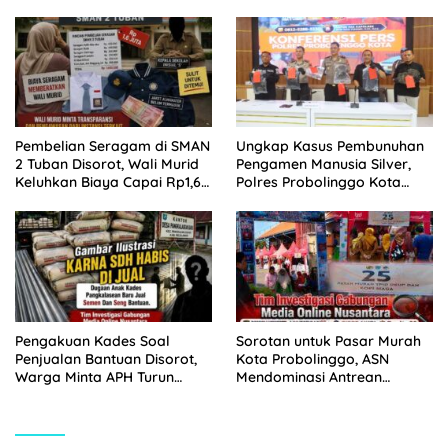
Sabu Disita
Pemkot Probolinggo dan
Tempuh Jalur Hukum
Pembelian Seragam di SMAN
Ungkap Kasus Pembunuhan
2 Tuban Disorot, Wali Murid
Pengamen Manusia Silver,
Keluhkan Biaya Capai Rp1,6
Polres Probolinggo Kota
Juta
Tangkap Dua Pelaku
Pengakuan Kades Soal
Sorotan untuk Pasar Murah
Penjualan Bantuan Disorot,
Kota Probolinggo, ASN
Warga Minta APH Turun
Mendominasi Antrean
Tangan
Pembeli