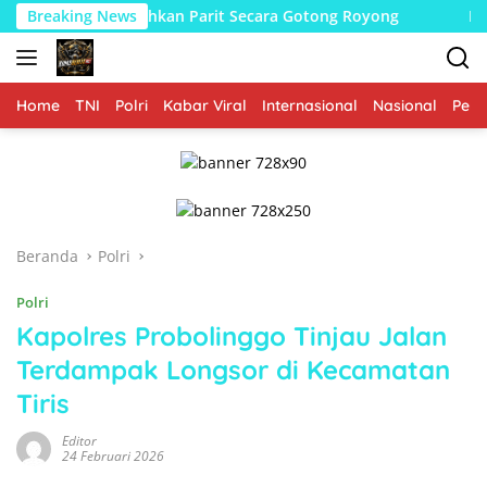
Langsung
 Bersihkan Parit Secara Gotong Royong
Breaking News
Babinsa Bersama
ke
konten
Home
TNI
Polri
Kabar Viral
Internasional
Nasional
Peme
Beranda
Polri
Polri
Kapolres Probolinggo Tinjau Jalan
Terdampak Longsor di Kecamatan
Tiris
Editor
24 Februari 2026