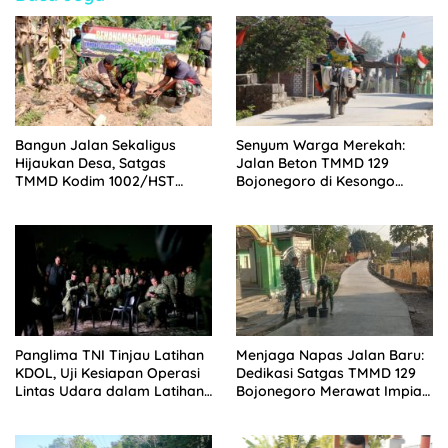
Bangun Jalan Sekaligus
Senyum Warga Merekah:
Hijaukan Desa, Satgas
Jalan Beton TMMD 129
TMMD Kodim 1002/HST
Bojonegoro di Kesongo
Tanam 100 Bibit Pohon
Terwujud
Panglima TNI Tinjau Latihan
Menjaga Napas Jalan Baru:
KDOL, Uji Kesiapan Operasi
Dedikasi Satgas TMMD 129
Lintas Udara dalam Latihan
Bojonegoro Merawat Impian
Terintegrasi TNI 2026
Warga Kesongo